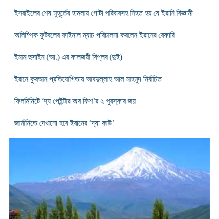
ইসরাইলের শেষ মুহূর্তের হামলায় গোটা ‌পরিবারসহ নিহত হয় যে ইরানি বিজ্ঞানী
অলিম্পিক ফুটবলের ফাইনাল ম্যাচ পরিচালনা করলেন ইরানের রেফারি
ইমাম হুসাইন (আ.) এর কালজয়ী বিপ্লব (দুই)
ইরানে কুরআন প্রতিযোগিতায় আবদুল্লাহ আল মাহমুদ নির্বাচিত
ফিলমিনিটে ‘দ্য পেইন্টার অব ফিশ’র ২ পুরস্কার জয়
জার্মানিতে দেখানো হবে ইরানের ‘দ্যা কাউ’