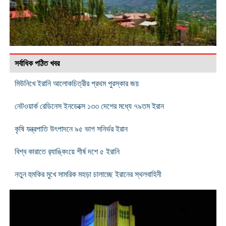
সর্বাধিক পঠিত খবর
মিউনিখে ইরানি আলোকচিত্রীর প্রথম পুরস্কার জয়
নেটওয়ার্ক রেডিনেস ইনডেক্সে ১৩৩ দেশের মধ্যে ৭৯তম ইরান
কৃষি যন্ত্রপাতি উৎপাদনে ৯৫ ভাগ সনির্ভর ইরান
বিশ্ব কারাতে র‌্যাঙ্কিংয়ে শীর্ষ দশে ৫ ইরানি
নতুন হুমকির মুখে সামরিক মহড়া চালাচ্ছে ইরানের স্থলবাহিনী