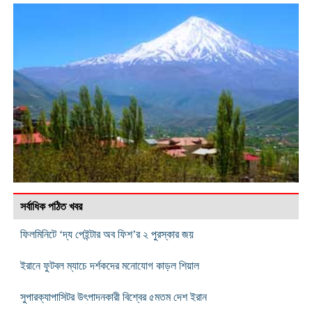
সর্বাধিক পঠিত খবর
ফিলমিনিটে ‘দ্য পেইন্টার অব ফিশ’র ২ পুরস্কার জয়
ইরানে ফুটবল ম্যাচে দর্শকদের মনোযোগ কাড়ল শিয়াল
সুপারক্যাপাসিটর উৎপাদনকারী বিশ্বের ৫মতম দেশ ইরান