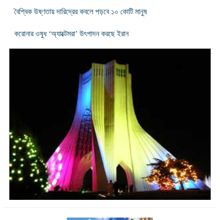
বৈশ্বিক উষ্ণতায় দারিদ্রের কবলে পড়বে ১০ কোটি মানুষ
করোনার ওষুধ ‘অ্যাক্টেমরা’ উৎপাদন করছে ইরান