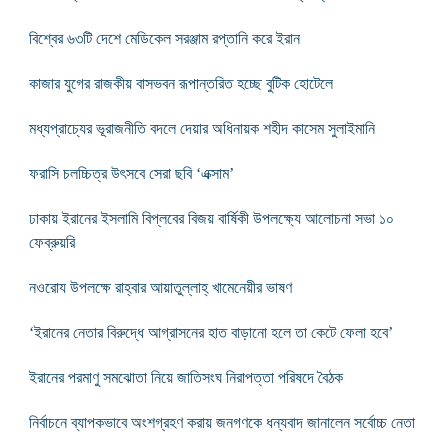
বিশ্বের ৬৩টি দেশে মেডিকেল সরঞ্জাম রপ্তানি করে ইরান
কাজার যুগের রাজকীয় বাসভবন রূপান্তরিত হচ্ছে বুটিক হোটেলে
মধ্যপ্রাচ্যের ভূরাজনীতি বদলে দেয়ার অধিনায়ক শহীদ কাসেম সুলাইমানি
ফরাসি চলচ্চিত্র উৎসবে সেরা ছবি ‘এক্সাম’
ঢাকায় ইরানের ইসলামি বিপ্লবের বিজয় বার্ষিকী উপলক্ষ্যে আলোচনা সভা ১০
ফেব্রুয়রি
নওরোয উপলক্ষে রাহ্বার আয়াতুল্লাহ্ খামেনেয়ীর ভাষণ
‘ইরানের নেতার বিরুদ্ধে আগ্রাসনের হাত বাড়ানো হলে তা কেটে ফেলা হবে’
ইরানের পরমাণু সমঝোতা নিয়ে জাতিসংঘ নিরাপত্তা পরিষদে বৈঠক
নির্বাচনে ব্যাপকভাবে অংশগ্রহণ করায় জনগণকে ধন্যবাদ জানালেন সর্বোচ্চ নেতা