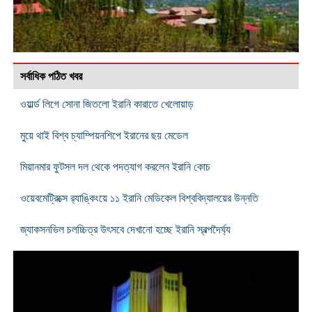
সর্বাধিক পঠিত খবর
ওয়ার্ল্ড লিগে সোনা জিতলো ইরানি কারাতে খেলোয়াড়
মুয়ে থাই বিশ্ব চ্যাম্পিয়নশিপে ইরানের ছয় মেডেল
মিয়ানমার ফুটসল দল থেকে পদত্যাগ করলেন ইরানি কোচ
ওয়েবমেট্রিক্সে র‌্যাঙ্কিংয়ে ১১ ইরানি মেডিকেল বিশ্ববিদ্যালয়ের উন্নতি
জ্যাকসনভিল চলচ্চিত্র উৎসবে দেখানো হচ্ছে ইরানি স্বল্পদৈর্ঘ্য