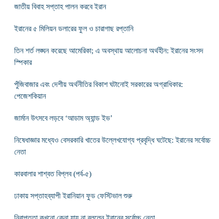
জাতীয় বিবাহ সপ্তাহ পালন করবে ইরান
ইরানের ৫ মিলিয়ন ডলারের ফুল ও চারাগাছ রপ্তানি
তিন শর্ত লঙ্ঘন করেছে আমেরিকা; এ অবস্থায় আলোচনা অর্থহীন: ইরানের সংসদ
স্পিকার
পুঁজিবাজার এবং দেশীয় অর্থনীতির বিকাশ ঘটানোই সরকারের অগ্রাধিকার:
পেজেশকিয়ান
জার্মান উৎসবে লড়বে ‘আডাম অ্যান্ড ইভ’
নিষেধাজ্ঞার মধ্যেও বেসরকারি খাতের উল্লেখযোগ্য প্রবৃদ্ধি ঘটেছে: ইরানের সর্বোচ্চ
নেতা
কারবালার শাশ্বত বিপ্লব (পর্ব-৫)
ঢাকায় সপ্তাহব্যাপী ইরানিয়ান ফুড ফেস্টিভাল শুরু
নিরাপত্তা কখনো কেনা যায় না বললেন ইরানের সর্বোচ্চ নেতা