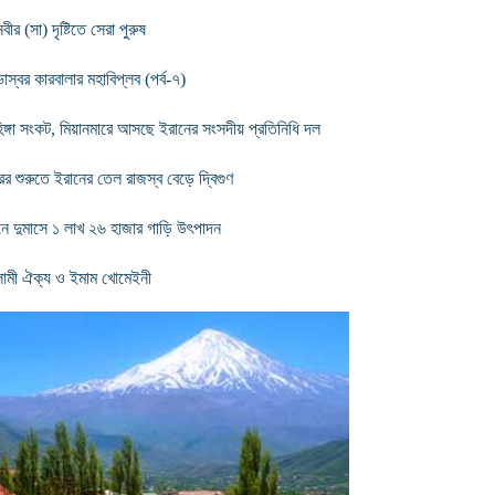
বীর (সা) দৃষ্টিতে সেরা পুরুষ
াস্বর কারবালার মহাবিপ্লব (পর্ব-৭)
িঙ্গা সংকট, মিয়ানমারে আসছে ইরানের সংসদীয় প্রতিনিধি দল
ের শুরুতে ইরানের তেল রাজস্ব বেড়ে দ্বিগুণ
নে দুমাসে ১ লাখ ২৬ হাজার গাড়ি উৎপাদন
ামী ঐক্য ও ইমাম খোমেইনী