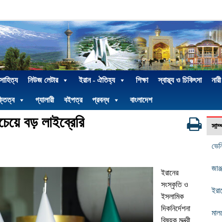
 সাহিত্য
নিউজ লেটার
ইরান - ঐতিহ্য
শিক্ষা
স্বাস্থ্য ও চিকিৎসা
নারী
্তিত্ব
গ্যালারী
বইপত্র
প্রবন্ধ
বাংলাদেশ
চেয়ে বড় লাইব্রেরি
সাম
ভেন
জাঞ্
ইরানের
সংস্কৃতি ও
ইরা
ইসলামিক
দিকনির্দেশনা
মাল
বিষয়ক মন্ত্রী