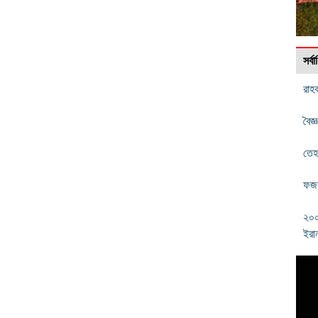
সর্
রাহ
বৈজ
তেহ
ফজর
২০০
ইরা