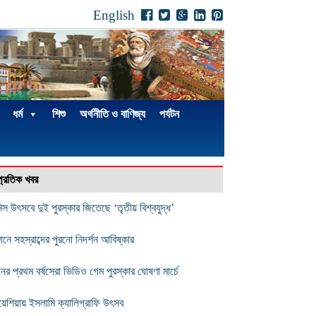
English
ধর্ম
শিশু
অর্থনীতি ও বাণিজ্য
পর্যটন
্প্রতিক খবর
িস উৎসবে দুই পুরস্কার জিতেছে ‘তৃতীয় বিশ্বযুদ্ধ’
জানে সহস্রাব্দের পুরনো নিদর্শন আবিষ্কার
নের প্রথম বর্ষসেরা ভিডিও গেম পুরস্কার ঘোষণা মার্চে
য়েশিয়ায় ইসলামি ক্যালিগ্রাফি উৎসব