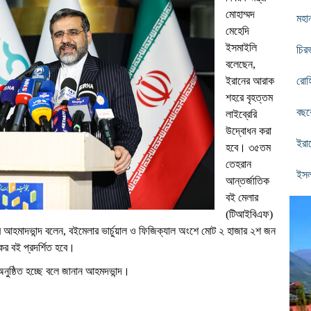
মোহাম্মদ
মহান
মেহেদি
ইসমাইলি
চিরভ
বলেছেন,
ইরানের আরাক
রোহ
শহরে বৃহত্তম
বছর
লাইব্রেরি
উদ্বোধন করা
ইরা
হবে। ৩৫তম
তেহরান
ইসল
আন্তর্জাতিক
বই মেলার
(টিআইবিএফ)
ির আহমাদভান্দ বলেন, বইমেলার ভার্চুয়াল ও ফিজিক্যাল অংশে মোট ২ হাজার ২শ জন
ের বই প্রদর্শিত হবে।
অনুষ্ঠিত হচ্ছে বলে জানান আহমদভান্দ।