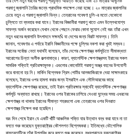
তাঁর দেশ নতুন ধরনের পরমাণু প্রযুক্তি আয়ত্ত করেছে এবং ২০ মাত্রার আধুনিক
পরমাণু জ্বালানি তৈরির জন্যে প্রাথমিক পদক্ষেপ নেয়া হচ্ছে। ২০ মাত্রার জ্বালানির
চেয়ে নতুন এ পরমাণু জ্বালানি ভিন্ন। তেহরানের গবেষণা চুলি¬র মতো যেকোনো
চুল্লিতে তা ব্যবহার করা যাবে। ইরানের বিজ্ঞানীরা পরমাণু খাতে এমন উল্লেখযোগ্য
সাফল্য অর্জন করেছেন যেখান থেকে পেছনে ফেরার কোনা সুযোগ নেই বরং তাঁরা এখন
নতুন ধরনের জ্বালানি উৎপাদনে সক্ষমÑ যা দেশের জন্য বিরাট সাফল্য। তিনি
জানান, গবেষণার এ পর্যায়ে ইরানি বিজ্ঞানীদের পক্ষে চুল্লির নকশা করা খুবই সম্ভব।
ইরানের সর্বোচ্চ নেতা যথার্থই বলেছেন, তাঁর দেশের ক্ষেপণাস্ত্র কর্মসূচিতে সীমাবদ্ধতা
আরোপের চিন্তা অলীক কল্পনামাত্র। কারণ, ব্যালেস্টিক ক্ষেপণাস্ত্রসহ ইরানের সকল
সামরিক শক্তিই প্রতিরক্ষামূলক। এগুলোর কোনোটাই পরমাণু অস্ত্র বহনের উপযোগী
করে বানানো হয় নি। মার্কিন বিশ্লেষক গ্রিস পোর্টার আলজাজিরাকে দেয়া সাক্ষাৎকারে
বলেছেন, ইরানের ওপর হামলা করার জন্য ইসরাইল এবং সৌদিআরবের কাছে
ব্যালেস্টিক ক্ষেপণাস্ত্র রয়েছে, তাই ইরান প্রতিরক্ষার স্বার্থেই ব্যালেস্টিক ক্ষেপণাস্ত্র
কর্মসূচি অব্যাহত রাখছে। ইরানের ওপর ইরাকের চাপিয়ে দেওয়া যুদ্ধের সময় এধরনের
ক্ষেপণাস্ত্র না থাকায় ইরানের সীমান্ত শহরগুলো এবং তেহরানের ওপর দিনরাত
ক্ষেপণাস্ত্র নিক্ষেপ করা হয়েছিল।
বরং দিন শেষে ইরান যে একটি খাঁটি আঞ্চলিক শক্তি যার উত্থান বন্ধ করা যাবে না তা
বলতে শুরু করেছেন যুক্তরাষ্ট্রের কৌশলগত বিশ্লেষকরা। ইতিমধ্যে ভৌগোলিক
বাস্তবতাটিকে তাঁরা উপলব্ধি করে বলতে শুরু করেছেন, মধ্যপ্রাচ্যে যুক্তরাষ্ট্রের