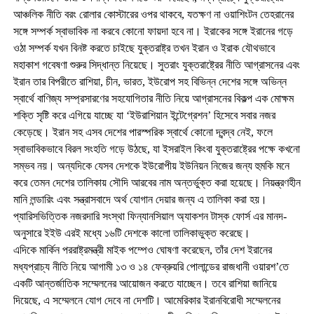
আঞ্চলিক নীতি বরং রোলার কোস্টারের ওপর থাকবে, যতক্ষণ না ওয়াশিংটন তেহরানের
সঙ্গে সম্পর্ক স্বাভাবিক না করবে কোনো ফায়দা হবে না। ইরাকের সঙ্গে ইরানের গড়ে
ওঠা সম্পর্ক যখন বিনষ্ট করতে চাইছে যুক্তরাষ্ট্র তখন ইরান ও ইরাক যৌথভাবে
মহাকাশ গবেষণা শুরুর সিদ্ধান্ত নিয়েছে। সুতরাং যুক্তরাষ্ট্রের নীতি আগ্রাসনের এবং
ইরান তার বিপরীতে রাশিয়া, চীন, ভারত, ইউরোপ সহ বিভিন্ন দেশের সঙ্গে অভিন্ন
স্বার্থে বাণিজ্য সম্প্রসারণের সহযোগিতার নীতি নিয়ে আগ্রাসনের বিকল্প এক মোক্ষম
শক্তি সৃষ্টি করে এগিয়ে যাচ্ছে যা ‘ইউরাশিয়ান ইন্টেগ্রেশন’ হিসেবে সবার নজর
কেড়েছে। ইরান সহ এসব দেশের পারস্পরিক স্বার্থে কোনো দ্বন্দ্ব নেই, ফলে
স্বাভাবিকভাবে বিরল সংহতি গড়ে উঠছে, যা ইসরাইল কিংবা যুক্তরাষ্ট্রের পক্ষে কখনো
সম্ভব নয়। অন্যদিকে যেসব দেশকে ইউরোপীয় ইউনিয়ন নিজের জন্য হুমকি মনে
করে তেমন দেশের তালিকায় সৌদি আরবের নাম অন্তর্ভুক্ত করা হয়েছে। নিয়ন্ত্রণহীন
মানি লন্ডারিং এবং সন্ত্রাসবাদে অর্থ যোগান দেয়ার জন্য এ তালিকা করা হয়।
প্যারিসভিত্তিক নজরদারি সংস্থা ফিন্যানসিয়াল অ্যাকশন টাস্ক ফোর্স এর মানদ-
অনুসারে ইইউ এরই মধ্যে ১৬টি দেশকে কালো তালিকাভুক্ত করেছে।
এদিকে মার্কিন পররাষ্ট্রমন্ত্রী মাইক পম্পেও ঘোষণা করেছেন, তাঁর দেশ ইরানের
মধ্যপ্রাচ্য নীতি নিয়ে আগামী ১৩ ও ১৪ ফেব্রুয়রি পোলান্ডের রাজধানী ওয়ারশ’তে
একটি আন্তর্জাতিক সম্মেলনের আয়োজন করতে যাচ্ছেন। তবে রাশিয়া জানিয়ে
দিয়েছে, এ সম্মেলনে যোগ দেবে না দেশটি। আমেরিকার ইরানবিরোধী সম্মেলনের