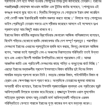
স্বাগতিক দেশ হতে সম্মত হওয়ায় পোলান্ডের তীব্র নিন্দা জানিয়েছে তেহরান। ইরানের
পররাষ্ট্রমন্ত্রী মোহাম্মাদ জাওয়াদ জারিফ এক টুইটার বার্তায় বলেছেন, ‘পোলান্ডের এই
কলঙ্ক কখনো মুছে যাবে না। দ্বিতীয় বিশ্বযুদ্ধে যে পোলান্ডকে ইরান রক্ষা করেছিল
সেই দেশটি আজ ইরানবিরোধী সার্কাস মঞ্চস্থ করতে যাচ্ছে।’ বিপাকে পড়ে পোলান্ডের
ভাইস প্রেসিডেন্ট তেহরান সফরে এসে স্বীকার করেছেন আসলে ওই সম্মেলনে দুঃখ
প্রকাশ ছাড়া আর কিছুই করার থাকবে না।
ইরানের বিমান বাহিনীর কমান্ডার ব্রিগেডিয়ার জেনারেল আজিজ নাসিরজাদেহ বলেছেন,
বিদেশি শক্তির যেকোনো হুমকি মোকাবেলায় তাঁর দেশ সম্পূর্ণ প্রস্তুত। পরাশক্তি
দেশগুলো ইরানের এধরনের প্রস্তুতিকে হুমকি মনে করছে, কিন্তু জেনারেল আজিজ
বলেন, ‘আমরা যতই প্রস্তুতি নেব এ অঞ্চলের নিরাপত্তার পরিস্থিতি ততই উন্নত
হবে এবং এখানে বিদেশী সামরিক উপস্থিতির কোনো প্রয়োজন নেই। আমরা
আঞ্চলিক জাতি এবং প্রতিবেশী দেশগুলোর কাছে শান্তি ও বন্ধুত্বের বার্তা দিচ্ছি।’
এছাড়া ইরানের মধ্যাঞ্চলীয় প্রদেশ ইসফাহানে বিমান বাহিনীর দুই দিনের বিশাল
সামরিক মহড়ার প্রশংসা করেন তিনি। মহড়ায় বোমারু বিমান, পাইলটবিহীন বিমান বা
ড্রোন এবং ক্ষেপণাস্ত্র অংশ গ্রহণ করে। অন্যদিকে তেহরানের জুমআ নামাযের
অস্থায়ী খতিব বলেছেন, ইরানের ইসলামি প্রজাতান্ত্রিক ব্যবস্থা এবং প্রতিরোধ ফ্রন্ট
আধিপত্যবাদী বিশ্বকে হতবাক করে দিয়েছে। হুজ্জাতুল ইসলাম ওয়াল মুসলেমিন
সাইয়্যেদ মুহাম্মাদ হাসান আবু তোরাবি ফার্দ আধিপত্যবাদী শক্তিকে এরকম
পরিস্থিতিতে ফেলতে পারাকে ইরানের পুণ্য কাজের ফল বলে মন্তব্য করেন।