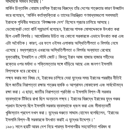
সাদ্দামকে সমর্থন দিয়েছি।’
মার্কিন চিন্তাবিদ নোয়াম চমস্কি ইরানের বিরুদ্ধে তাঁর দেশের শত্রুতার কারণ উদ্ঘাটন
করে বলেছেন, ‘মার্কিন কর্তাব্যক্তিরা ও তাদের নিয়ন্ত্রিত গণমাধ্যমগুলো সবসময়ই
ইরানকে পৃথিবীর সবচেয়ে ‘বিপজ্জনক দেশ’ হিসেবে প্রচার চালিয়ে আসছে।
ডেমোক্রেট নেতা বার্নি স্যান্ডার্স বলেছেন, ইরানের শাসক মোসাদ্দেককে উৎখাত করা
ছিল একটি বিপর্যয়। আমেরিকার উচিত নয় কোনো সরকারকে এভাবে উৎখাত করা এবং
এটা অনৈতিক। কারণ, এর ফলে ওইসব এলাকায় অস্থিতিশীলতা ও বিপর্যয় নেমে
এসেছে। মধ্যপ্রাচ্যে এধরনের অস্থিতিশীলতা ও বিপর্যয় অব্যাহত রেখেছে
যুক্তরাষ্ট্র, ইসরাইল ও সৌদি জোট। কিন্তু ইরান আজ হাজার হাজার শহীদের
রক্তের ওপর মর্যাদা ও শক্তিমত্তার সঙ্গে দাঁড়িয়ে আছে এবং জনগণ ইসলামি
বিপ্লবকে ধরে রেখেছে।
লক্ষ্য করার মত বিষয় যে, ইরাকের চাপিয়ে দেয়া যুদ্ধের সময় ইরানের পররাষ্ট্র নীতিই
ছিল জাতীয় নিরাপত্তা রক্ষায় শত্রুর হুমকি ও আগ্রাসন মোকাবেলা এবং সার্বভৌমত্ব
রক্ষা করা। এ ছাড়া, জাতীয় নিরাপত্তা প্রতিষ্ঠা ও ইসলামি বিপ্ল¬বী সরকার
ব্যবস্থাকে টিকিয়ে রাখা ছিল অন্যতম লক্ষ্য। ইরানের বিরুদ্ধে ইরাকের যুদ্ধ শুরুর
প্রধান উদ্দেশ্য ছিল ইসলামি সরকার ব্যবস্থাকে ধ্বংস করা এবং সীমান্তবর্তী
খুজিস্তান প্রদেশ দখল করা। যুদ্ধের শুরুতে সাদ্দাম হোসেন বলেছিলেন, ‘ইরানের
ইসলামি বিপ্ল¬বী সরকারকে উৎখাত করাই এ যুদ্ধের উদ্দেশ্য।’
১৯৮১ সালে ছয়টি আরব দেশ নিয়ে পারস্য উপসাগরীয় সহযোগিতা পরিষদ বা