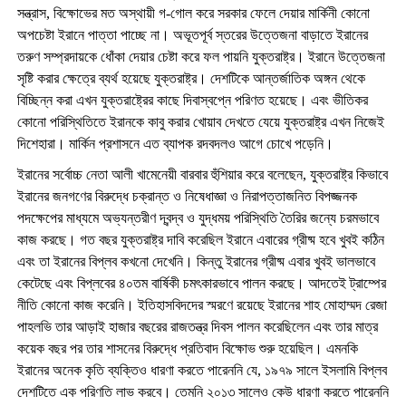
সন্ত্রাস, বিক্ষোভের মত অস্থায়ী গ-গোল করে সরকার ফেলে দেয়ার মার্কিনী কোনো
অপচেষ্টা ইরানে পাত্তা পাচ্ছে না। অভূতপূর্ব স্তরের উত্তেজনা বাড়াতে ইরানের
তরুণ সম্প্রদায়কে ধোঁকা দেয়ার চেষ্টা করে ফল পায়নি যুক্তরাষ্ট্র। ইরানে উত্তেজনা
সৃষ্টি করার ক্ষেত্রে ব্যর্থ হয়েছে যুক্তরাষ্ট্র। দেশটিকে আন্তর্জাতিক অঙ্গন থেকে
বিচ্ছিন্ন করা এখন যুক্তরাষ্ট্রের কাছে দিবাস্বপ্নে পরিণত হয়েছে। এবং ভীতিকর
কোনো পরিস্থিতিতে ইরানকে কাবু করার খোয়াব দেখতে যেয়ে যুক্তরাষ্ট্র এখন নিজেই
দিশেহারা। মার্কিন প্রশাসনে এত ব্যাপক রদবদলও আগে চোখে পড়েনি।
ইরানের সর্বোচ্চ নেতা আলী খামেনেয়ী বারবার হুঁশিয়ার করে বলেছেন, যুক্তরাষ্ট্র কিভাবে
ইরানের জনগণের বিরুদ্ধে চক্রান্ত ও নিষেধাজ্ঞা ও নিরাপত্তাজনিত বিপজ্জনক
পদক্ষেপের মাধ্যমে অভ্যন্তরীণ দ্বন্দ্ব ও যুদ্ধময় পরিস্থিতি তৈরির জন্যে চরমভাবে
কাজ করছে। গত বছর যুক্তরাষ্ট্র দাবি করেছিল ইরানে এবারের গ্রীষ্ম হবে খুবই কঠিন
এবং তা ইরানের বিপ্লব কখনো দেখেনি। কিন্তু ইরানের গ্রীষ্ম এবার খুবই ভালভাবে
কেটেছে এবং বিপ্লবের ৪০তম বার্ষিকী চমৎকারভাবে পালন করছে। আদতেই ট্রাম্পের
নীতি কোনো কাজ করেনি। ইতিহাসবিদদের স্মরণে রয়েছে ইরানের শাহ মোহাম্মদ রেজা
পাহলভি তার আড়াই হাজার বছরের রাজতন্ত্র দিবস পালন করেছিলেন এবং তার মাত্র
কয়েক বছর পর তার শাসনের বিরুদ্ধে প্রতিবাদ বিক্ষোভ শুরু হয়েছিল। এমনকি
ইরানের অনেক কৃতি ব্যক্তিও ধারণা করতে পারেননি যে, ১৯৭৯ সালে ইসলামি বিপ্লব
দেশটিতে এক পরিণতি লাভ করবে। তেমনি ২০১৩ সালেও কেউ ধারণা করতে পারেননি