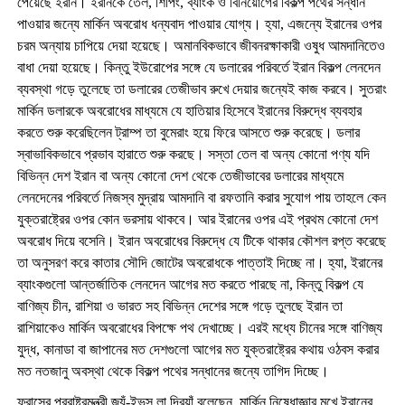
পেয়েছে ইরান। ইরানকে তেল, শিপিং, ব্যাংক ও বিনিয়োগের বিকল্প পথের সন্ধান
পাওয়ার জন্যে মার্কিন অবরোধ ধন্যবাদ পাওয়ার যোগ্য। হ্যা, এজন্যে ইরানের ওপর
চরম অন্যায় চাপিয়ে দেয়া হয়েছে। অমানবিকভাবে জীবনরক্ষাকারী ওষুধ আমদানিতেও
বাধা দেয়া হয়েছে। কিন্তু ইউরোপের সঙ্গে যে ডলারের পরিবর্তে ইরান বিকল্প লেনদেন
ব্যবস্থা গড়ে তুলেছে তা ডলারের তেজীভাব রুখে দেয়ার জন্যেই কাজ করবে। সুতরাং
মার্কিন ডলারকে অবরোধের মাধ্যমে যে হাতিয়ার হিসেবে ইরানের বিরুদ্ধে ব্যবহার
করতে শুরু করেছিলেন ট্রাম্প তা বুমেরাং হয়ে ফিরে আসতে শুরু করেছে। ডলার
স্বাভাবিকভাবে প্রভাব হারাতে শুরু করছে। সস্তা তেল বা অন্য কোনো পণ্য যদি
বিভিন্ন দেশ ইরান বা অন্য কোনো দেশ থেকে তেজীভাবের ডলারের মাধ্যমে
লেনদেনের পরিবর্তে নিজস্ব মুদ্রায় আমদানি বা রফতানি করার সুযোগ পায় তাহলে কেন
যুক্তরাষ্ট্রের ওপর কোন ভরসায় থাকবে। আর ইরানের ওপর এই প্রথম কোনো দেশ
অবরোধ দিয়ে বসেনি। ইরান অবরোধের বিরুদ্ধে যে টিকে থাকার কৌশল রপ্ত করেছে
তা অনুসরণ করে কাতার সৌদি জোটের অবরোধকে পাত্তাই দিচ্ছে না। হ্যা, ইরানের
ব্যাংকগুলো আন্তর্জাতিক লেনদেন আগের মত করতে পারছে না, কিন্তু বিকল্প যে
বাণিজ্য চীন, রাশিয়া ও ভারত সহ বিভিন্ন দেশের সঙ্গে গড়ে তুলছে ইরান তা
রাশিয়াকেও মার্কিন অবরোধের বিপক্ষে পথ দেখাচ্ছে। এরই মধ্যে চীনের সঙ্গে বাণিজ্য
যুদ্ধ, কানাডা বা জাপানের মত দেশগুলো আগের মত যুক্তরাষ্ট্রের কথায় ওঠবস করার
মত নতজানু অবস্থা থেকে বিকল্প পথের সন্ধানের জন্যে তাগিদ দিচ্ছে।
ফ্রান্সের পররাষ্ট্রমন্ত্রী জ্যঁ-ইভস লা দ্রিয়াঁ বলেছেন, মার্কিন নিষেধাজ্ঞার মুখে ইরানের