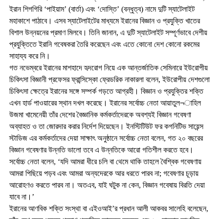
ইরান শিগগিরি ‘পাইয়াম’ (বার্তা) এবং ‘দোস্তি’ (বন্ধুত্ব) নামে দুটি স্যাটেলাইট
মহাকাশে পাঠাবে। এসব স্যাটেলাইটের মাধ্যমে ইরানের বিজ্ঞান ও প্রযুক্তি খাতের
বিশাল উন্নয়নের প্রমাণ মিলবে। তিনি জানান, এ দুটি স্যাটেলাইট সম্পূর্ণভাবে দেশীয়
প্রযুক্তিতে ইরানি গবেষকরা তৈরি করেছেন এবং এতে কোনো দেশ কোনো রকমের
সাহায্য করে নি।
গত নভেম্বরে ইরানের মাশহাদে হৃদরোগ নিয়ে এক আন্তর্জাতিক সেমিনারে ইউরোপীয়
চিকিৎসা বিজ্ঞানী প্রফেসর ফ্রান্সিস্কো ফ্রেডরিক নাকারলা বলেন, ইউরোপীয় দেশগুলো
চিকিৎসা ক্ষেত্রে ইরানের সঙ্গে সম্পর্ক গড়তে আগ্রহী। বিজ্ঞান ও প্রযুক্তির শক্তি
এখন হার্ড পাওয়ারের স্থান দখল করেছে। ইরানের সর্বোচ্চ নেতা আয়াতুল¬াহিল
উজমা খামেনেয়ী তাঁর দেশের বৈজ্ঞানিক কর্মকর্তাদেরকে অবশ্যই বিজ্ঞান গবেষণা
অব্যাহত ও তা জোরদার করার নির্দেশ দিয়েছেন। ইনস্টিটিউট ফর কগনিটিভ সায়েন্স
স্টাডিজ এর কর্মকর্তাদের দেয়া সাক্ষাৎ অনুষ্ঠানে সর্বোচ্চ নেতা বলেন, গত ২০ বছরের
বিজ্ঞান গবেষণার উন্নতি ভালো তবে এ উন্নতিকে আরো গতিশীল করতে হবে।
সর্বোচ্চ নেতা বলেন, ‘যদি আমরা ধীরে চলি বা থেমে থাকি তাহলে বৈশ্বিক গবেষণায়
আমরা পিছিয়ে পড়ব এবং আমরা অন্যদেরকে আর ধরতে পারব না; গবেষণার চূড়ায়
আরোহণও করতে পারব না। অতএব, যাই ঘটুক না কেন, বিজ্ঞান গবেষায় বিরতি দেয়া
যাবে না।’
ইরানের আণবিক শক্তি সংস্থা বা এইওআই’র প্রধান আলী আকবর সালেহি বলেছেন,