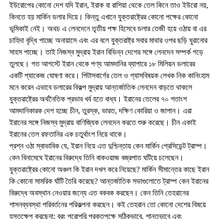
ইউরোপের কোনো দেশ যদি ইরান, ইরাক বা রাশিয়া থেকে তেল কিনে তাও ইউরো নয়,
কিনতে হয় মার্কিন ডলার দিয়ে। কিন্তু এখানে যুক্তরাষ্ট্রের কোনো পক্ষের কোনো
ভূমিকাই নেই। অথচ এ লেনদেনে তৃতীয় পক্ষ হিসেবে ডলার তেজী হয়ে ওঠায় বা এর
চাহিদা বৃদ্ধি পাচ্ছে অনায়াসে এবং এর বলে যুক্তরাষ্ট্র সবার মাথার ওপর ছড়ি ঘুরানোর
সাহস পাচ্ছে। তাই নিজস্ব মুদ্রায় ইরান বিভিন্ন দেশের সঙ্গে লেনদেন সম্পর্ক গড়ে
তুলছে। গত আগস্টে ইরান থেকে পণ্য আমদানির ব্যাপারে ১৮ মিলিয়ন ডলারের
একটি প্যাকেজ ঘোষণা করে। পিটাসবার্গের তেল ও গ্যাসবিষয়ক লেখক নিক কানিংহাম
মনে করেন এভাবে ডলারের বিকল্প মুদ্রায় আন্তর্জাতিক লেনদেন বাড়তে থাকলে
যুক্তরাষ্ট্রের অর্থনৈতিক প্রভাব খর্ব হতে বাধ্য। ইরানের তেলের ৭০ শতাংশ
আমদানিকারক দেশ হচ্ছে চীন, তুরস্ক, ভারত, দক্ষিণ কোরিয়া ও জাপান। এরা
ইরানের সঙ্গে নিজস্ব মুদ্রায় বাণিজ্যিক লেনদেন করতে শুরু করেছে। চীন একাই
ইরানের তেল রফতানির এক চতুর্থাংশ নিয়ে থাকে।
প্রশ্ন ওঠা স্বাভাবিক যে, ইরান নিয়ে এত দুশ্চিন্তায় কেন মার্কিন প্রেসিডেন্ট ট্রাম্প।
কেন বিনামেঘে ইরানের বিরুদ্ধে তিনি বাকওয়াজ বজ্রপাত ঘটিয়ে চলেছেন।
যুক্তরাষ্ট্রের কোনো অঞ্চল কি ইরান দখল করে নিয়েছে? মার্কিন সীমান্তের কাছে ইরান
কি কোনো সামরিক ঘাঁটি তৈরি করেছে? আন্তর্জাতিক সভাগুলোতে ট্রাম্প কেন ইরানের
বিরুদ্ধে অবস্থান নেওয়ার জন্যে এত বকবক করছেন। কেন তিনি তেহরানের
শাসনব্যবস্থা পরিবর্তনের পরিকল্পনা করছেন। কই তেহরান তো কোনো দেশের বিষয়ে
হস্তক্ষেপ করছেনা; বরং পুরোপুরি প্রকৃতপক্ষে সঠিকভাবে, শান্তভাবে এবং