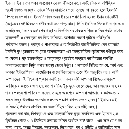
ইরান। ইরান তার ওপর অবরোধ সত্ত্বেও কীভাবে নতুন অর্থনৈতিক ও বাণিজ্যিক
ভূকৌশলগত অবস্থান থেকে ভিন্ন মানচিত্র গড়ে তুলছে তা বুঝতে হলে ইসলামি
বিপ্লবের রূপকার ও ইসলামি প্রজাতন্ত্র ইরানের প্রতিষ্ঠাতা হযরত ইমাম খোমেইনী
(রহ)-এর সেই চিরন্তন বাণীর কথা মনে পড়ে যায়। তিনি ইরানি জাতিকে উদ্দেশ্য করে
বলেছিলেন, ‘আমার এই শেষ ইচ্ছা ও নির্দেশনামার মাধ্যমে প্রিয় জাতির প্রতি আমার
হৃদয়স্পর্শী ও সেবাব্রত মন নিয়ে অসিহত- আপনারা সজাগ দৃষ্টিতে পরিস্থিতি
পর্যবেক্ষণ করুন। প্রাচ্য ও পাশ্চত্যের ওপর নির্ভরশীল রাজনীতিবিদরা যেন তাদেরই
ইবলিসি কু-প্রচারণার মাধ্যমে আপনাদেরকে এই আন্তর্জাতিক লুটেরাদের বশীভূত করে
না ফেলে। দৃঢ় ইচ্ছাশক্তি ও অক্লান্ত প্রচেষ্টার মাধ্যমে পরাধীনতার অবশিষ্ট
আলামতগুলোকে নির্মূল করার জন্যে জেগে উঠুন।এ সম্পর্কে নিশ্চিত হন যে, আর্য এবং
আরবরা ইউরোপিয়ান, আমেরিকান বা সোভিয়েতদের চেয়ে হীন প্রকৃতির নয়। আমি
আপনাদের এই নিশ্চয়তা প্রদান করছি যে, একবার যদি আপনারা নিজেদের স্বরূপ
আবিস্কার করতে সক্ষম হন, হতাশার চিহ্নটুকু ছুড়ে ফেলে দেন, আর অন্যের সাহায্য
পাবার প্রত্যাশা পরিত্যাগ করেন, তাহলে অবশেষে আপনারা আপনাদের কর্মক্ষমতা ও
সকল কিছুর উৎপাদন ক্ষমতার জ্বলন্ত প্রমাণ রাখতে সক্ষম হবেন।’ ইমামের এই
অসিয়তই ইরানের নাগরিকদের অন্তর্নিহিত শক্তি হয়ে দাঁড়িয়েছে।
প্রসঙ্গত বলা যায়, বিশ্বব্যাংক এবং আন্তর্জাতিক মুদ্রা তহবিলের এক হিসেবে ২.৪
ট্রিলিয়ন থেকে ৩.৭ ট্রিলিয়ন ডলারের অবৈধ অর্থায়ন ঘটে থাকে। এর সঙ্গে যোগ হয়
মানব পাচার, অস্ত্র বিস্তার, সন্ত্রাসবাদ, নিষেধাজ্ঞা, ঘুষ ও দুর্নীতি ও জালিয়াতির সঙ্গে