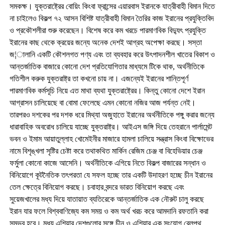
সমকক্ষ। যুক্তরাষ্ট্রের বোয়িং কিংবা ফ্রান্সের এয়ারবাস ইরানকে যাত্রীবাহী বিমান দিতে
না চাইলেও বিকল্প ৭২ আসন বিশিষ্ট যাত্রীবাহী বিমান তৈরির কাজ ইরানের প্রযুক্তিবিদ
ও প্রকৌশলীরা শুরু করেছেন। বিশেষ করে কম খরচে পারমাণবিক বিদ্যুৎ প্রযুক্তি
ইরানের কাছ থেকে ক্রয়ের জন্যে অনেক দেশই আগ্রহ অপেক্ষা করছে। সস্তা
জ¦ালানি একটি কৌশলগত পণ্য এবং তা ব্যবহার করে উৎপাদনশীল খাতের বিকাশ ও
আন্তর্জাতিক বাজারে কোনো দেশ প্রতিযোগিতার মাধ্যমে টিকে থাক, অর্থনীতিকে
গতিশীল করুক যুক্তরাষ্ট্র তা কখনো চায় না। এজন্যেই ইরানের শান্তিপূর্ণ
পারমাণবিক কর্মসূচি নিয়ে এত মাথা ব্যথা যুক্তরাষ্ট্রের। কিন্তু কোনো দেশে ইরান
আগ্রাসন চালিয়েছে বা বোমা ফেলেছে এমন কোনো নজির আজ পর্যন্ত নেই।
তারপরও দশকের পর দশক ধরে মিথ্যা অজুহাতে ইরানের অর্থনীতিকে পঙ্গু করার জন্যে
ধারাবাহিক অবরোধ চালিয়ে যাচ্ছে যুক্তরাষ্ট্র। আইএস জঙ্গি দিয়ে তেহরানে পার্লামেন্ট
ভবন ও ইমাম আয়াতুল্লাহ খোমেইনীর মাজারে হামলা চালিয়ে সন্ত্রাস কিংবা বিক্ষোভের
নামে বিশৃঙ্খলা সৃষ্টির চেষ্টা করে তথাকথিত মার্কিন রেজিম চেঞ্জ বা বিহেভিয়ার চেঞ্জ
ফর্মুলা কোনো কাজে আসেনি। অর্থনীতিকে এগিয়ে নিতে বিকল্প বাজারের সন্ধান ও
বিনিয়োগে কূটনৈতিক তৎপরতা যে সফল হচ্ছে তার একটি উদাহরণ হচ্ছে চীন ইরানের
তেল ক্ষেত্রে বিনিয়োগ করছে। চবাহার বন্দরে ভারত বিনিয়োগ করছে এবং
সুয়েজখালের মধ্য দিয়ে যাতায়াত ব্যতিরেকে আন্তর্জাতিক এক নৌরুট চালু করছে
ইরান যার ফলে বিশ্ববাণিজ্যে কম সময় ও কম অর্থ খরচ করে আমদানি রফতানি করা
সম্ভব হবে। মধ্য এশিয়ার দেশগুলোর সঙ্গে চীন ও এশিয়ার এক সংযোগ রেলপথ