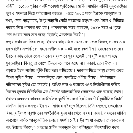
বাহিনী। ১,৩০০ পৃষ্ঠার একটি গবেষণা প্রতিবেদনে মার্কিন সামরিক বাহিনী যুক্তরাষ্ট্রের
ভুল ও সফলতা নিয়ে পর্যালোচনা করেছে। এতে ২০০৩ সালে ইরাকে আগ্রাসন ও
দখল, সেনা প্রত্যাহার, উগ্র সন্ত্রাসী গোষ্ঠী দায়েশের উত্থান এবং ইরান ও সিরিয়ার
প্রভাব নিয়ে গবেষণা করা হয়। গবেষকদের সবাই বলেছেন, ২০১৮ সালে এ প্রকল্প
শেষ হওয়ার সময় মনে হচ্ছে ‘ইরানই একমাত্র বিজয়ী’।
লক্ষ্য করার মত বিষয় হচ্ছে, ইরানের কাছ থেকে যেসব দেশ তেল কিনছে তাদের সঙ্গে
যুক্তরাষ্টের সম্পর্ক বেশ সংবেদনশীল এবং একই সঙ্গে রক্ষণশীল। সেক্ষেত্রে তাদের
ইরানের কাছ থেকে তেল না কেনার ব্যাপারে খুব সহজেই চাপ সৃষ্টি করতে পারছে
যুক্তরাষ্ট্র। কিন্তু তা ধোপে টিকবে বলে মনে হচ্ছে না। কারণ, তেল উৎপাদন
বাড়াতে ইরান সর্বোচ্চ ঝুঁকি নিয়ে দরও কমিয়েছে। দরকষাকষিতে অন্য দেশের চেয়ে
বিশেষ সুবিধা দিচ্ছে। আমদানিকৃত তেল দেশটিতে পৌঁছে দিচ্ছে। দীর্ঘমেয়াদে
পরিশোধের সুবিধা তো আছেই। অধিক লাভ ও ডলারের ওপর নির্ভরশীলতা কমিয়ে
নিজস্ব মুদ্রায় বিকিকিনির এক টেকসই আন্তর্জাতিক লেনদেনও শুরু করেছে ইরান।
ইরানের এধরনের কার্যকর অর্থনৈতিক কূটনীতি দেখে ব্রিটেনের শীর্ষ কূটনীতিক রিচার্ড
ডালটন, যিনি একসময়ে ইরান ও লিবিয়ায় রাষ্ট্রদূত ছিলেন, তিনি বলছেন, তেহরানের
বিরুদ্ধে ট্রাম্প প্রশাসনের অর্থনৈতিক যুদ্ধ মার খেতে বাধ্য। কারণ, এধরনের মার্কিন
অবরোধে কার্যত আন্তর্জাতিক কোনো সমর্থন নেই। ট্রাম্প যা করছেন তা একতরফা।
বরং ইরানের বিরুদ্ধে এধরনের মার্কিন অবস্থান বৈধ বাণিজ্যকে নিরুৎসাহিত করার