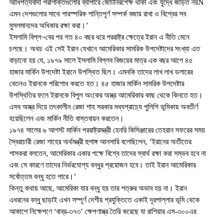
আধিপত্যবাদী পরাশক্তিগুলোর ব্যাপারে জোটনিরপেক্ষ থাকা এবং যুদ্ধে জড়িত নয়Ñ
এমন দেশগুলোর সাথে পারস্পরিক শান্তিপূর্ণ সম্পর্ক বজায় রাখা ও বিশ্বের সব
মুসলমানদের অধিকার রক্ষা করা।’
ইসলামি বিপ্ল¬বের পর গত ৪০ বছর ধরে পররাষ্ট্র ক্ষেত্রে ইরান এ নীতি মেনে
চলছে। অথচ এই সেই ইরান যেখানে আমেরিকার সামরিক উপদেষ্টাদের সংখ্যা এত
বাড়ানো হয় যে, ১৯৭৯ সালে ইসলামি বিপ্লব বিজয়ের মাত্র এক বছর আগে ৪৫
হাজার মার্কিন উপদেষ্টা ইরানে উপস্থিত ছিল। এমনকি তাদের লাখ লাখ ডলারের
বেতনও ইরানকে পরিশোধ করতে হত। ৪৫ হাজার মার্কিন সামরিক উপদেষ্টার
উপস্থিতির ফলে ইরানকে বিপুল অংকের অস্ত্র আমেরিকার কাছ থেকে কিনতে হত।
এসব অস্ত্র দিয়ে তৎকালীন রেজা শাহ সরকার মধ্যপ্রাচ্যে পুলিশি ভূমিকায় অবতীর্ণ
হয়েছিলেন এবং মার্কিন নীতি বাস্তবায়ন করতেন।
১৯৭৪ সালের ৬ আগস্ট মার্কিন পররাষ্ট্রমন্ত্রী হেনরি কিসিঞ্জারের তেহরান সফরের সময়
স্বৈরাচারী রেজা শাহের অর্থমন্ত্রী হুশাঙ্গ আনসারি বলেছিলেন, ‘ইরানের অতীতের
শাসকরা বলতেন, আমেরিকার একার পক্ষে বিশ্বে তাদের স্বার্থ রক্ষা করা সম্ভব হবে না
এবং সে কারণে তাদের নির্ভরযোগ্য বন্ধুর প্রয়োজন হবে। তাই ইরান আমেরিকার
সর্বোত্তম বন্ধু হতে পারে।’
কিন্তু কথায় আছে, আমেরিকা যার বন্ধু হয় তার শত্রুর অভাব হয় না। ইরান
এধরনের বন্ধু ছাড়াই এখন সম্পূর্ণ দেশীয় প্রযুক্তিতে একাই দূরপাল্লার ভূমি থেকে
আকাশে নিক্ষেপণে ‘বাব্র-৩৭৩’ ক্ষেপণাস্ত্র তৈরি করেছে যা রাশিয়ার এস-৩০০এর