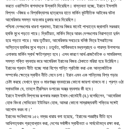
করতে ওয়াশিংটন বাগদাদকে উস্কানি দিয়েছিল। বাস্তবতা হচ্ছে, ইরানে ইসলামি
বিপ্লব ¬বিজয় ও বিশ্ববিদ্যালয় ছাত্রদের হাতে মার্কিন কূটনীতিক আটকের ঘটনা
আমেরিকার সমস্ত অহংকার চুরমার করে দিয়েছিল।
পশ্চিমা দেশগুলোর ধারণা প্রথমত, ইরানের বিজয় মানেই পাশ্চাত্যে জ্বালানি সরবরাহ
হুমকি মুখে পড়তে পারে। দ্বিতীয়ত, মার্কিন মিত্র আরব দেশগুলোর নিরাপত্তা দুর্বল
হয়ে পড়তে পারে। আর তৃতীয়ত, আমেরিকার সবচেয়ে ঘনিষ্ঠ মিত্র ইসরাইলের
অস্তিত্ব হুমকির মুখে পড়বে। চতুর্থত, সার্বিকভাবে মধ্যপ্রাচ্য ও পারস্য উপসাগর
এলাকায় মার্কিন স্বার্থ ক্ষতিগ্রস্ত হবে। এসব কারণে আর্থ-রাজনৈতিক ও সামরিকসহ
সমস্ত শক্তি ব্যবহার করে আমেরিকা ইরানের বিজয় ঠেকাতে মরিয়া হয়ে উঠেছিল।
ইরানের প্রধান নীতি হচ্ছে সারা বিশ্বে শান্তি প্রতিষ্ঠা করা এবং আন্তর্জাতিক
সম্পর্কের ক্ষেত্রে স্বাধীন নীতি মেনে চলা। ইরান এমন এক শান্তিময় বিশ্ব গড়ার
চেষ্টা করছে যেখানে যুদ্ধ ও মারণাস্ত্র ব্যবহারের কোনো জায়গা থাকবে না। প্রশ্ন ওঠা
স্বাভাবিক যে, তাহলে ট্রিলিয়ন ডলারের অস্ত্র ব্যবসার কী হবে।
ইরানে ইসলামি বিপ্লবের রূপকার মরহুম ইমাম খোমেইনী (র.) বলেছিলেন, ‘আমেরিকা
হোক কিংবা সোভিয়েত ইউনিয়ন হোক, আমরা কোনো সাম্রাজ্যবাদী শক্তির সঙ্গেই
আপোস করব না।’
ইরানের সংবিধানের ১৫২ নম্বর ধারায় বলা হয়েছে, ‘ইরানের পররাষ্ট্র নীতি হবে
আধিপত্যবাদ প্রত্যাখ্যান করা, দেশের সর্বাঙ্গীন স্বাধীনতা ও সার্বভৌমত্ব রক্ষা করা,