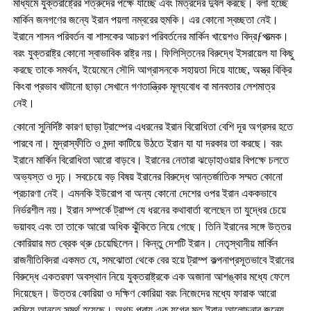
মাধ্যমে যুক্তরাষ্ট্রের শত্রুদের পক্ষে যাচ্ছে এবং মিত্রদের দুর্বল করছে। বলা হচ্ছে
মার্কিন জনগণের জন্যে ইরান পয়লা নম্বরের হুমকি। এর কোনো স্বচ্ছতা নেই।
ইরানে শাসন পরিবর্তন বা শাসকের আচরণ পরিবর্তনের মার্কিন খায়েশও বিদ্রƒপাত্মক।
বরং যুক্তরাষ্ট্র কোনো স্বাভাবিক রাষ্ট্র নয়। ফিলিস্তিনের বিরুদ্ধে ইসরায়েল যা কিছু
করছে তাকে সমর্থন, ইয়েমেনে সৌদি আগ্রাসনকে সহায়তা দিয়ে যাচ্ছে, অস্ত্র বিক্রি
কিংবা প্রভাব খাটানো ছাড়া সেখানে গণতান্ত্রিক মূল্যবোধ বা মানবতার লেশমাত্র
নেই।
কোনো সুনির্দিষ্ট কারণ ছাড়া ট্রাম্পের এধরনের ইরান বিরোধিতা বেশি দূর অগ্রসর হতে
পারবে না। মুদ্রাস্ফীতি ও মন্দা কাটিয়ে উঠতে ইরান যা যা দরকার তা করছে। বরং
ইরানে মার্কিন বিরোধিতা আরো বাড়বে। ইরানের নেতারা ঝড়োহাওয়ার বিপক্ষে চলতে
অভ্যস্ত ও দৃঢ়। সবচেয়ে বড় বিষয় ইরানের বিরুদ্ধে আন্তর্জাতিক সম্মত কোনো
প্রচারণা নেই। এমনকি ইউরোপ বা অন্য কোনো দেশের ওপর ইরান এককভাবে
নির্ভরশীল নয়। ইরান সম্পর্কে ট্রাম্প যে ধরনের কথাবার্তা বলেছেন তা যুদ্ধের চেয়ে
ভয়াবহ এবং তা তাকে আরো অধিক ঝুঁকিতে নিয়ে গেছে। তিনি ইরানের সঙ্গে উত্তর
কোরিয়ার মত ব্রেক থ্রু চেয়েছিলেন। কিন্তু দেশটি ইরান। নেতৃস্থানীয় মার্কিন
রাজনীতিবিদরা একমত যে, সমঝোতা থেকে বের হয়ে ট্রাম্প কল্পনাপ্রসূতভাবে ইরানের
বিরুদ্ধে একতরফা অবস্থান নিয়ে যুক্তরাষ্ট্রকে এক অজানা আশঙ্কার মধ্যে ফেলে
দিয়েছেন। উত্তর কোরিয়া ও দক্ষিণ কোরিয়া বরং নিজেদের মধ্যে ফারাক আরো
কমিয়ে আনতে সমর্থ হয়েছে। অথচ প্রায় এক যুগের মত ইরান আলোচনার জন্যে