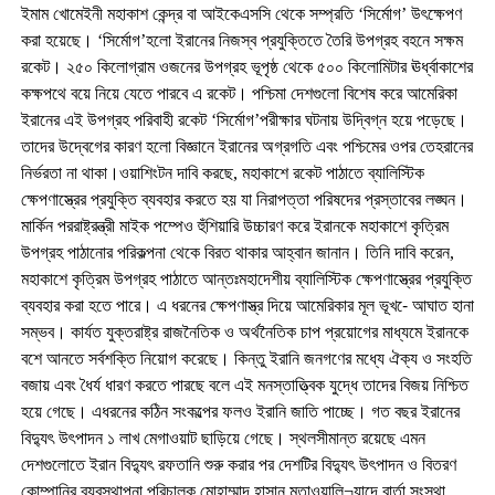
ইমাম খোমেইনী মহাকাশ কেন্দ্র বা আইকেএসসি থেকে সম্প্রতি ‘সির্মোগ’ উৎক্ষেপণ
করা হয়েছে। ‘সির্মোগ’হলো ইরানের নিজস্ব প্রযুক্তিতে তৈরি উপগ্রহ বহনে সক্ষম
রকেট। ২৫০ কিলোগ্রাম ওজনের উপগ্রহ ভূপৃষ্ঠ থেকে ৫০০ কিলোমিটার ঊর্ধ্বাকাশের
কক্ষপথে বয়ে নিয়ে যেতে পারবে এ রকেট। পশ্চিমা দেশগুলো বিশেষ করে আমেরিকা
ইরানের এই উপগ্রহ পরিবাহী রকেট ‘সির্মোগ’পরীক্ষার ঘটনায় উদ্বিগ্ন হয়ে পড়েছে।
তাদের উদ্বেগের কারণ হলো বিজ্ঞানে ইরানের অগ্রগতি এবং পশ্চিমের ওপর তেহরানের
নির্ভরতা না থাকা।ওয়াশিংটন দাবি করছে, মহাকাশে রকেট পাঠাতে ব্যালিস্টিক
ক্ষেপণাস্ত্রের প্রযুক্তি ব্যবহার করতে হয় যা নিরাপত্তা পরিষদের প্রস্তাবের লঙ্ঘন।
মার্কিন পররাষ্ট্রন্ত্রী মাইক পম্পেও হুঁশিয়ারি উচ্চারণ করে ইরানকে মহাকাশে কৃত্রিম
উপগ্রহ পাঠানোর পরিকল্পনা থেকে বিরত থাকার আহ্বান জানান। তিনি দাবি করেন,
মহাকাশে কৃত্রিম উপগ্রহ পাঠাতে আন্তঃমহাদেশীয় ব্যালিস্টিক ক্ষেপণাস্ত্রের প্রযুক্তি
ব্যবহার করা হতে পারে। এ ধরনের ক্ষেপণাস্ত্র দিয়ে আমেরিকার মূল ভূখ-ে আঘাত হানা
সম্ভব। কার্যত যুক্তরাষ্ট্র রাজনৈতিক ও অর্থনৈতিক চাপ প্রয়োগের মাধ্যমে ইরানকে
বশে আনতে সর্বশক্তি নিয়োগ করেছে। কিন্তু ইরানি জনগণের মধ্যে ঐক্য ও সংহতি
বজায় এবং ধৈর্য ধারণ করতে পারছে বলে এই মনস্তাত্ত্বিক যুদ্ধে তাদের বিজয় নিশ্চিত
হয়ে গেছে। এধরনের কঠিন সংকল্পের ফলও ইরানি জাতি পাচ্ছে। গত বছর ইরানের
বিদ্যুৎ উৎপাদন ১ লাখ মেগাওয়াট ছাড়িয়ে গেছে। স্থলসীমান্ত রয়েছে এমন
দেশগুলোতে ইরান বিদ্যুৎ রফতানি শুরু করার পর দেশটির বিদ্যুৎ উৎপাদন ও বিতরণ
কোম্পানির ব্যবস্থাপনা পরিচালক মোহাম্মাদ হাসান মুতাওয়ালি¬যাদে বার্তা সংস্থা