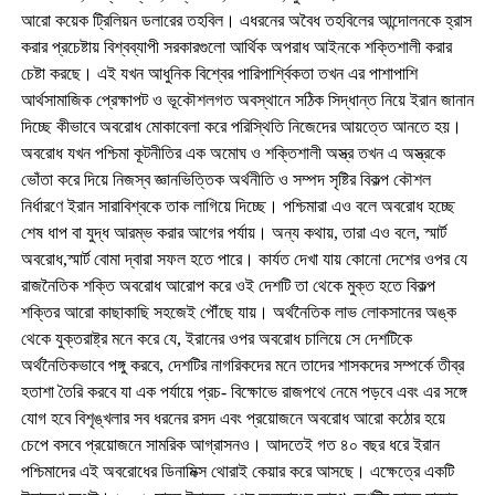
আরো কয়েক ট্রিলিয়ন ডলারের তহবিল। এধরনের অবৈধ তহবিলের আন্দোলনকে হ্রাস
করার প্রচেষ্টায় বিশ্বব্যাপী সরকারগুলো আর্থিক অপরাধ আইনকে শক্তিশালী করার
চেষ্টা করছে। এই যখন আধুনিক বিশ্বের পারিপার্শ্বিকতা তখন এর পাশাপাশি
আর্থসামাজিক প্রেক্ষাপট ও ভূকৌশলগত অবস্থানে সঠিক সিদ্ধান্ত নিয়ে ইরান জানান
দিচ্ছে কীভাবে অবরোধ মোকাবেলা করে পরিস্থিতি নিজেদের আয়ত্তে আনতে হয়।
অবরোধ যখন পশ্চিমা কূটনীতির এক অমোঘ ও শক্তিশালী অস্ত্র তখন এ অস্ত্রকে
ভোঁতা করে দিয়ে নিজস্ব জ্ঞানভিত্তিক অর্থনীতি ও সম্পদ সৃষ্টির বিকল্প কৌশল
নির্ধারণে ইরান সারাবিশ্বকে তাক লাগিয়ে দিচ্ছে। পশ্চিমারা এও বলে অবরোধ হচ্ছে
শেষ ধাপ বা যুদ্ধ আরম্ভ করার আগের পর্যায়। অন্য কথায়, তারা এও বলে, স্মার্ট
অবরোধ,স্মার্ট বোমা দ্বারা সফল হতে পারে। কার্যত দেখা যায় কোনো দেশের ওপর যে
রাজনৈতিক শক্তি অবরোধ আরোপ করে ওই দেশটি তা থেকে মুক্ত হতে বিকল্প
শক্তির আরো কাছাকাছি সহজেই পৌঁছে যায়। অর্থনৈতিক লাভ লোকসানের অঙ্ক
থেকে যুক্তরাষ্ট্র মনে করে যে, ইরানের ওপর অবরোধ চালিয়ে সে দেশটিকে
অর্থনৈতিকভাবে পঙ্গু করবে, দেশটির নাগরিকদের মনে তাদের শাসকদের সম্পর্কে তীব্র
হতাশা তৈরি করবে যা এক পর্যায়ে প্রচ- বিক্ষোভে রাজপথে নেমে পড়বে এবং এর সঙ্গে
যোগ হবে বিশৃঙ্খলার সব ধরনের রসদ এবং প্রয়োজনে অবরোধ আরো কঠোর হয়ে
চেপে বসবে প্রয়োজনে সামরিক আগ্রাসনও। আদতেই গত ৪০ বছর ধরে ইরান
পশ্চিমাদের এই অবরোধের ডিনামিক্স থোরাই কেয়ার করে আসছে। এক্ষেত্রে একটি