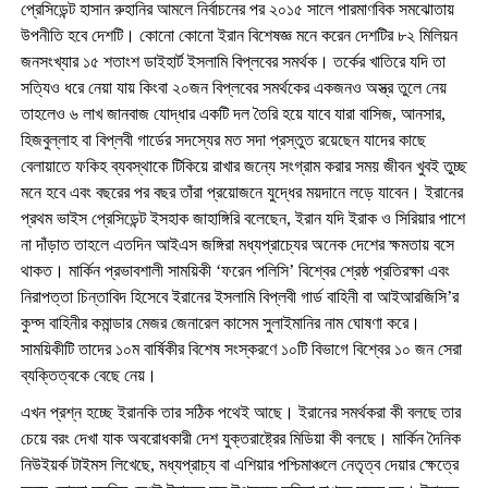
প্রেসিডেন্ট হাসান রুহানির আমলে নির্বাচনের পর ২০১৫ সালে পারমাণবিক সমঝোতায়
উপনীতি হবে দেশটি। কোনো কোনো ইরান বিশেষজ্ঞ মনে করেন দেশটির ৮২ মিলিয়ন
জনসংখ্যার ১৫ শতাংশ ডাইহার্ট ইসলামি বিপ্লবের সমর্থক। তর্কের খাতিরে যদি তা
সত্যিও ধরে নেয়া যায় কিংবা ২০জন বিপ্লবের সমর্থকের একজনও অস্ত্র তুলে নেয়
তাহলেও ৬ লাখ জানবাজ যোদ্ধার একটি দল তৈরি হয়ে যাবে যারা বাসিজ, আনসার,
হিজবুল্লাহ বা বিপ্লবী গার্ডের সদস্যের মত সদা প্রস্তুত রয়েছেন যাদের কাছে
বেলায়াতে ফকিহ ব্যবস্থাকে টিকিয়ে রাখার জন্যে সংগ্রাম করার সময় জীবন খুবই তুচ্ছ
মনে হবে এবং বছরের পর বছর তাঁরা প্রয়োজনে যুদ্ধের ময়দানে লড়ে যাবেন। ইরানের
প্রথম ভাইস প্রেসিডেন্ট ইসহাক জাহাঙ্গিরি বলেছেন, ইরান যদি ইরাক ও সিরিয়ার পাশে
না দাঁড়াত তাহলে এতদিন আইএস জঙ্গিরা মধ্যপ্রাচ্যের অনেক দেশের ক্ষমতায় বসে
থাকত। মার্কিন প্রভাবশালী সাময়িকী ‘ফরেন পলিসি’ বিশ্বের শ্রেষ্ঠ প্রতিরক্ষা এবং
নিরাপত্তা চিন্তাবিদ হিসেবে ইরানের ইসলামি বিপ্লবী গার্ড বাহিনী বা আইআরজিসি’র
কুদ্স বাহিনীর কমান্ডার মেজর জেনারেল কাসেম সুলাইমানির নাম ঘোষণা করে।
সাময়িকীটি তাদের ১০ম বার্ষিকীর বিশেষ সংস্করণে ১০টি বিভাগে বিশ্বের ১০ জন সেরা
ব্যক্তিত্বকে বেছে নেয়।
এখন প্রশ্ন হচ্ছে ইরানকি তার সঠিক পথেই আছে। ইরানের সমর্থকরা কী বলছে তার
চেয়ে বরং দেখা যাক অবরোধকারী দেশ যুক্তরাষ্ট্রের মিডিয়া কী বলছে। মার্কিন দৈনিক
নিউইয়র্ক টাইমস লিখেছে, মধ্যপ্রাচ্য বা এশিয়ার পশ্চিমাঞ্চলে নেতৃত্ব দেয়ার ক্ষেত্রে