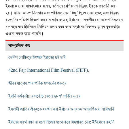
ইসনাকে দেয়া সাক্ষাৎকারে বলেন, বর্তমানে বেশিরভাগ বিদ্যুৎ ইরাকে রপ্তানি করা
হয়। যদিও আফগানিস্তান এবং পাকিস্তানেও কিছু বিদ্যুৎ দেয়া হচ্ছে এবং বিদ্যুৎ
রফতানির পরিমাণ দ্বিগুণ করার সামর্থ্য রয়েছে ইরানের। লক্ষণীয় যে, আফগানিস্তানে
১৮ বছর ধরে ট্রিলিয়ন ট্রিলিয়ন ডলার ব্যয় করে সন্ত্রাসের বিরুদ্ধে যুদ্ধে যুক্তরাষ্ট্র
এখনো সফল হতে পারেনি।
সাম্প্রতিক খবর
ভেনিস চলচ্চিত্র উৎসবে ইরানের দুই ছবি
42nd Fajr International Film Festival (FIFF).
জীবন যাত্রায় পারস্পরিক সম্পর্কের গুরুত্ব
ইরানি কর্মকর্তাদের সর্বোচ্চ বেতন ২৮শ’ মার্কিন ডলার
ইসলামী জাতির ঐক্যকে সমর্থন করা ইরানের অন্যতম অগ্রাধিকার: লারিজানি
ইরানের স্বার্থ রক্ষা না হলে নিজের মতো করে সিদ্ধান্ত নেব: ইউরোপে রুহানি