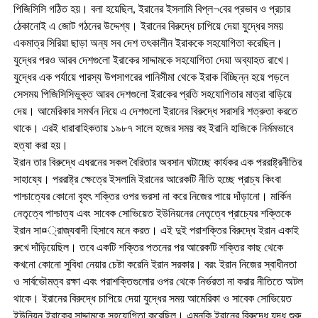
পিজিসিসি গঠিত হয়। বলা হয়েছিল, ইরানের ইসলামি বিপ্ল¬বের প্রভাব ও প্রচার
ঠেকানোই এ জোট গঠনের উদ্দেশ্য। ইরানের বিরুদ্ধে চাপিয়ে দেয়া যুদ্ধের সময়
একমাত্র সিরিয়া ছাড়া অন্য সব দেশ তৎকালীন ইরাককে সহযোগিতা করেছিল।
যুদ্ধের পরও আরব দেশগুলো ইরাকের সাদ্দামকে সহযোগিতা দেয়া অব্যাহত রাখে।
যুদ্ধের এক পর্যায়ে পারস্য উপসাগরের পানিসীমা থেকে ইরাক বিচ্ছিন্ন হয়ে পড়লে
সেসময় পিজিসিসিভুক্ত আরব দেশগুলো ইরাকের প্রতি সহযোগিতার মাত্রা বাড়িয়ে
দেয়। আমেরিকার সমর্থন নিয়ে এ দেশগুলো ইরানের বিরুদ্ধে সরাসরি শত্রুতা করতে
থাকে। এরই ধারাবাহিকতায় ১৯৮৭ সালে হজের সময় বহু ইরানি হাজিকে নির্মমভাবে
হত্যা করা হয়।
ইরান তার বিরুদ্ধে এধরনের সকল বৈরিতার অবসান ঘটাচ্ছে কার্যকর এক পররাষ্ট্রনীতির
সাহায্যে। পররাষ্ট্র ক্ষেত্রে ইসলামি ইরানের আরেকটি নীতি হচ্ছে প্রাচ্য কিংবা
পাশ্চাত্যের কোনো বৃহৎ শক্তির ওপর ভরসা না করে নিজের পায়ে দাঁড়ানো। মার্কিন
নেতৃত্বে পাশ্চাত্য এবং সাবেক সোভিয়েত ইউনিয়নের নেতৃত্বে প্রাচ্যের শক্তিকে
ইরান সা¤্রাজ্যবাদী হিসাবে মনে করত। এই দুই পরাশক্তির বিরুদ্ধে ইরান একাই
রুখে দাঁড়িয়েছিল। তবে একটি শক্তির পতনের পর আরেকটি শক্তির কাছ থেকে
কখনো কোনো সুবিধা নেয়ার চেষ্টা করেনি ইরান সরকার। বরং ইরান নিজের স্বাধীনতা
ও সার্বভৌমত্ব রক্ষা এবং পরাশক্তিগুলোর ওপর থেকে নির্ভরতা না করার নীতিতে অটল
থাকে। ইরানের বিরুদ্ধে চাপিয়ে দেয়া যুদ্ধের সময় আমেরিকা ও সাবেক সোভিয়েত
ইউনিয়ন ইরাকের সাদ্দামকে সহযোগিতা করেছিল। এমনকি ইরানের বিরুদ্ধে যুদ্ধ শুরু