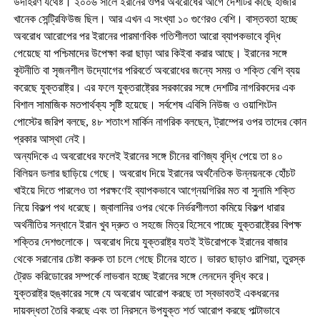
উদাহরণ যথেষ্ট। ২০০৬ সালে ইরানের ওপর অবরোধের আগে দেশটির কাছে হাজার
খানেক সেন্ট্রিফিউজ ছিল। আর এখন এ সংখ্যা ১০ গুণেরও বেশি। বাস্তবতা হচ্ছে
অবরোধ আরোপের পর ইরানের পারমাণবিক গতিশীলতা আরো ব্যাপকভাবে বৃদ্ধি
পেয়েছে যা পশ্চিমাদের উপেক্ষা করা ছাড়া আর কিইবা করার আছে। ইরানের সঙ্গে
কূটনীতি বা সৃজনশীল উদ্যোগের পরিবর্তে অবরোধের জন্যে সময় ও শক্তি বেশি ব্যয়
করেছে যুক্তরাষ্ট্র। এর ফলে যুক্তরাষ্ট্রের সরকারের সঙ্গে দেশটির নাগরিকদের এক
বিশাল সামাজিক মতপার্থক্য সৃষ্টি হয়েছে। সর্বশেষ এবিসি নিউজ ও ওয়াশিংটন
পোস্টের জরিপ বলছে, ৪৮ শতাংশ মার্কিন নাগরিক বলছেন, ট্রাম্পের ওপর তাদের কোন
প্রকার আস্থা নেই।
অন্যদিকে এ অবরোধের ফলেই ইরানের সঙ্গে চীনের বাণিজ্য বৃদ্ধি পেয়ে তা ৪০
বিলিয়ন ডলার ছাড়িয়ে গেছে। অবরোধ দিয়ে ইরানের অর্থনৈতিক উন্নয়নকে হোঁচট
খাইয়ে দিতে পারলেও তা পরক্ষণেই ব্যাপকভাবে আগ্নেয়গিরির মত বা সুনামি শক্তি
নিয়ে বিকল্প পথ ধরেছে। জ্বালানির ওপর থেকে নির্ভরশীলতা কমিয়ে বিকল্প ধারার
অর্থনীতির সন্ধানে ইরান খুব দ্রুত ও সহজে মিত্র হিসেবে পাচ্ছে যুক্তরাষ্ট্রের বিপক্ষ
শক্তির দেশগুলোকে। অবরোধ দিয়ে যুক্তরাষ্ট্র যতই ইউরোপকে ইরানের বাজার
থেকে সরানোর চেষ্টা করুক তা চলে গেছে চীনের হাতে। ভারত ছাড়াও রাশিয়া, তুরস্ক
ট্রেড করিডোরের সম্পর্কে লাভবান হচ্ছে ইরানের সঙ্গে লেনদেন বৃদ্ধি করে।
যুক্তরাষ্ট্র হুঙ্কারের সঙ্গে যে অবরোধ আরোপ করছে তা স্বভাবতই একধরনের
দায়বদ্ধতা তৈরি করছে এবং তা নিরসনে উপযুক্ত শর্ত আরোপ করছে পাল্টাভাবে