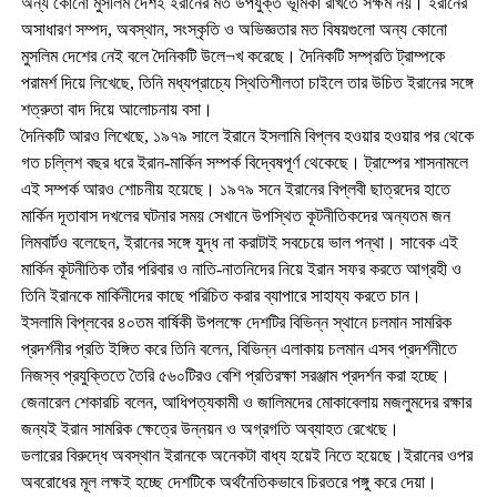
অন্য কোনো মুসলিম দেশই ইরানের মত উপযুক্ত ভূমিকা রাখতে সক্ষম নয়। ইরানের
অসাধারণ সম্পদ, অবস্থান, সংস্কৃতি ও অভিজ্ঞতার মত বিষয়গুলো অন্য কোনো
মুসলিম দেশের নেই বলে দৈনিকটি উলে¬খ করেছে। দৈনিকটি সম্প্রতি ট্রাম্পকে
পরামর্শ দিয়ে লিখেছে, তিনি মধ্যপ্রাচ্যে স্থিতিশীলতা চাইলে তার উচিত ইরানের সঙ্গে
শত্রুতা বাদ দিয়ে আলোচনায় বসা।
দৈনিকটি আরও লিখেছে, ১৯৭৯ সালে ইরানে ইসলামি বিপ্লব হওয়ার হওয়ার পর থেকে
গত চল্লিশ বছর ধরে ইরান-মার্কিন সম্পর্ক বিদ্বেষপূর্ণ থেকেছে। ট্রাম্পের শাসনামলে
এই সম্পর্ক আরও শোচনীয় হয়েছে। ১৯৭৯ সনে ইরানের বিপ্লবী ছাত্রদের হাতে
মার্কিন দূতাবাস দখলের ঘটনার সময় সেখানে উপস্থিত কূটনীতিকদের অন্যতম জন
লিমবার্টও বলেছেন, ইরানের সঙ্গে যুদ্ধ না করাটাই সবচেয়ে ভাল পন্থা। সাবেক এই
মার্কিন কূটনীতিক তাঁর পরিবার ও নাতি-নাতনিদের নিয়ে ইরান সফর করতে আগ্রহী ও
তিনি ইরানকে মার্কিনীদের কাছে পরিচিত করার ব্যাপারে সাহায্য করতে চান।
ইসলামি বিপ্লবের ৪০তম বার্ষিকী উপলক্ষে দেশটির বিভিন্ন স্থানে চলমান সামরিক
প্রদর্শনীর প্রতি ইঙ্গিত করে তিনি বলেন, বিভিন্ন এলাকায় চলমান এসব প্রদর্শনীতে
নিজস্ব প্রযুক্তিতে তৈরি ৫৬০টিরও বেশি প্রতিরক্ষা সরঞ্জাম প্রদর্শন করা হচ্ছে।
জেনারেল শেকারচি বলেন, আধিপত্যকামী ও জালিমদের মোকাবেলায় মজলুমদের রক্ষার
জন্যই ইরান সামরিক ক্ষেত্রে উন্নয়ন ও অগ্রগতি অব্যাহত রেখেছে।
ডলারের বিরুদ্ধে অবস্থান ইরানকে অনেকটা বাধ্য হয়েই নিতে হয়েছে।ইরানের ওপর
অবরোধের মূল লক্ষই হচ্ছে দেশটিকে অর্থনৈতিকভাবে চিরতরে পঙ্গু করে দেয়া।