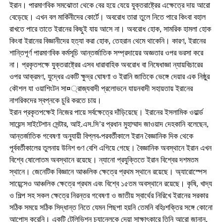
ইরান। পারমাণবিক সমঝোতা থেকে বের হয়ে যেয়ে যুক্তরাষ্ট্রের এক্ষেত্রে দায় আরো
বেড়েছে। এখন বল মার্কিনীদের কোর্টে। অবরোধ তারা তুলে নিতে পারে কিংবা বহাল
রাখতে পারে তাতে ইরানের কিছুই যায় আসে না। অবরোধ হোক, সামরিক হামলা হোক
কিংবা ইরানের বিজ্ঞানীদের হত্যা করা হোক, তেহরান থেমে থাকেনি। কারণ, ইরানের
শান্তিপূর্ণ পারমাণবিক কর্মসূচি আন্তর্জাতিক সম্প্রদায়ের অজ্ঞতার ওপর ভরসা করে
না। প্রকৃতপক্ষে যুক্তরাষ্ট্রের এসব ধারাবাহিক অবরোধ বা নিষেধাজ্ঞা ন্যায়বিচারের
ওপর আক্রমণ, যুদ্ধের একটি ক্ষুদ্র ঘোষণা ও ইরানি জাতিকে ভেঙ্গে দেয়ার এক নিষ্ঠুর
কৌশল যা ওয়াশিংটন সা¤্রাজ্যবাদী প্রলোভনে যায়নবাদী সহায়তায় ইরানের
নাগরিকদের স্বপ্নকে চুরি করতে চায়।
ইরান প্রকৃতপক্ষেই নিজের পায়ে সর্বক্ষেত্রে দাঁড়িয়েছে। ইরানের ইসলামিক ওয়ার্ল্ড
সায়েন্স সাইটেশান সেন্টার, আই.এস.সি’র প্রধান মুহাম্মাদ জাওয়াদ দেহকানি বলেছেন,
আন্তর্জাতিক গবেষণা অনুযায়ী বিপ্লব-পরবর্তীকালে ইরান বৈজ্ঞানিক দিক থেকে
পূর্ববর্তীকালের তুলনায় উনিশ গুণ বেশি এগিয়ে গেছে। বৈজ্ঞানিক অবস্থানে ইরান এখন
বিশ্বে ষোলোতম অবস্থানে রয়েছে। ন্যানো প্রযুক্তিতে ইরান বিশ্বের দশমতম
স্থানে। জেনেটিক বিজ্ঞানে আঞ্চলিক ক্ষেত্রে প্রথম স্থানে রয়েছে। অ্যারোস্পেস
সায়েন্সেও আঞ্চলিক ক্ষেত্রে প্রথম এবং বিশ্বে ১৫তম অবস্থানে রয়েছে। কৃষি, খাদ্য
ও শিল্প সহ সকল ক্ষেত্রে নিরন্তর গবেষণা ও জাতীয় স্বার্থের নিরিখে ইরানের সরকার
সঠিক সময়ে সঠিক সিদ্ধান্ত নিতে যেমন পিছপা হয়নি তেমনি বহিঃশক্তির সঙ্গে কোনো
আপোস করেনি। একটি টেলিভিশন চ্যানেলকে দেয়া সাক্ষাৎকারে তিনি আরো জানান,