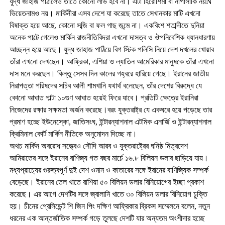
যুদ্ধ জাহাজ পাঠালেও তাতে কোনো লাভ হবে না। এটা হিরোশিমা বা নাগাসাকি নয়Ñ
ভিয়েতনামও নয়। মার্কিনীরা এসব দেশে যা করেছে তাতে সেখানকার মাটি এখনো
বিষাক্ত হয়ে আছে, কোনো সব্জি বা ফল গাছ জন্মে না। একবিংশ শতাব্দীতে দুনিয়া
অনেক পাল্টে গেলেও মার্কিন রাজনীতিবিদরা এখনো দাসত্ব ও ঔপনিবেশিক ধ্যানধারণায়
আচ্ছন্ন হয়ে আছে। যুদ্ধ জাহাজ পাঠিয়ে বিগ স্টিক পলিসি নিয়ে দেশ দখলের খোয়াব
তাঁরা এখনো দেখছেন। আফ্রিকা, এশিয়া ও ল্যাতিন আমেরিকার মানুষকে তাঁরা এখনো
দাস মনে করছেন। কিন্তু সেসব দিন কালের গহ্বরে হারিয়ে গেছে। ইরানের জাতীয়
নিরাপত্তা পরিষদের সচিব আলী শামখানি যথার্থ বলেছেন, তাঁর দেশের বিরুদ্ধে যে
কোনো আঘাত পাল্টা ১০গুণ আঘাত হয়েই ফিরে যাবে। প্রতিটি ক্ষেত্রে ইরানিরা
নিজেদের রক্ষার সক্ষমতা অর্জন করেছে।বরং যুক্তরাষ্ট্র যে একঘরে হয়ে পড়েছে তার
প্রমাণ হচ্ছে ইউনেস্কো, জাতিসংঘ, ইন্টারন্যাশনাল এটমিক এনার্জি ও ইন্টারন্যাশনাল
ক্রিমিনাল কোর্ট মার্কিন নীতিকে অনুমোদন দিচ্ছে না।
অথচ মার্কিন অবরোধ সত্ত্বেও সৌদি আরব ও যুক্তরাষ্ট্রের ঘনিষ্ঠ মিত্রদেশ
আমিরাতের সঙ্গে ইরানের বাণিজ্য গত বছর মার্চে ১৬.৮ বিলিয়ন ডলার ছাড়িয়ে যায়।
মধ্যপ্রাচ্যের গুরুত্বপূর্ণ দুই দেশ ওমান ও কাতারের সঙ্গে ইরানের বাণিজ্যিক সম্পর্ক
বেড়েছে। ইরানের তেল খাতে রাশিয়া ৫০ বিলিয়ন ডলার বিনিয়োগের ইচ্ছা প্রকাশ
করেছে। এর আগে দেশটির সঙ্গে জ্বালানি খাতে ৩০ বিলিয়ন ডলার বিনিয়োগ চুক্তি
হয়। চীনের প্রেসিডেন্ট শি জিন পিং দক্ষিণ আফ্রিকার ব্রিকস সম্মেলনে বলেন, নতুন
ধরনের এক আন্তর্জাতিক সম্পর্ক গড়ে তুলছে দেশটি যার অন্যতম অংশীদার হচ্ছে