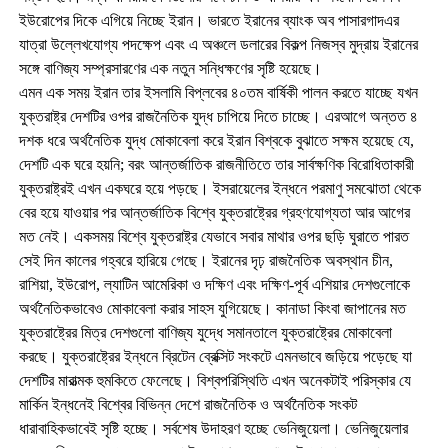
ইউরোপের দিকে এগিয়ে নিচ্ছে ইরান। ভারতে ইরানের ব্যাংক অব পাসারগাদএর
যাত্রা উল্লেখযোগ্য পদক্ষেপ এবং এ অঞ্চলে ডলারের বিকল্প নিজস্ব মুদ্রায় ইরানের
সঙ্গে বাণিজ্য সম্প্রসারণের এক নতুন সন্ধিক্ষণের সৃষ্টি হয়েছে।
এমন এক সময় ইরান তার ইসলামি বিপ্লবের ৪০তম বার্ষিকী পালন করতে যাচ্ছে যখন
যুক্তরাষ্ট্র দেশটির ওপর রাজনৈতিক যুদ্ধ চাপিয়ে দিতে চাচ্ছে। এরআগে অন্তত ৪
দশক ধরে অর্থনৈতিক যুদ্ধ মোকাবেলা করে ইরান বিশ্বকে বুঝাতে সক্ষম হয়েছে যে,
দেশটি এক ঘরে হয়নি; বরং আন্তর্জাতিক রাজনীতিতে তার সার্বক্ষণিক বিরোধিতাকারী
যুক্তরাষ্ট্রই এখন একঘরে হয়ে পড়ছে। ইসরায়েলের ইন্ধনে পরমাণু সমঝোতা থেকে
বের হয়ে যাওয়ার পর আন্তর্জাতিক বিশ্বে যুক্তরাষ্ট্রের গ্রহণযোগ্যতা আর আগের
মত নেই। একসময় বিশ্বে যুক্তরাষ্ট্র যেভাবে সবার মাথার ওপর ছড়ি ঘুরাতে পারত
সেই দিন কালের গহ্বরে হারিয়ে গেছে। ইরানের দৃঢ় রাজনৈতিক অবস্থান চীন,
রাশিয়া, ইউরোপ, ল্যাটিন আমেরিকা ও দক্ষিণ এবং দক্ষিণ-পূর্ব এশিয়ার দেশগুলোকে
অর্থনৈতিকভাবেও মোকাবেলা করার সাহস যুগিয়েছে। কানাডা কিংবা জাপানের মত
যুক্তরাষ্ট্রের মিত্র দেশগুলো বাণিজ্য যুদ্ধে সমানতালে যুক্তরাষ্ট্রের মোকাবেলা
করছে। যুক্তরাষ্ট্রের ইন্ধনে ব্রিটেন ব্রেক্সিট সংকটে এমনভাবে জড়িয়ে পড়েছে যা
দেশটির মারাত্মক হুমকিতে ফেলেছে। বিশ্বপরিস্থিতি এখন অনেকটাই পরিস্কার যে
মার্কিন ইন্ধনেই বিশ্বের বিভিন্ন দেশে রাজনৈতিক ও অর্থনৈতিক সংকট
ধারাবাহিকভাবেই সৃষ্টি হচ্ছে। সর্বশেষ উদাহরণ হচ্ছে ভেনিজুয়েলা। ভেনিজুয়েলার