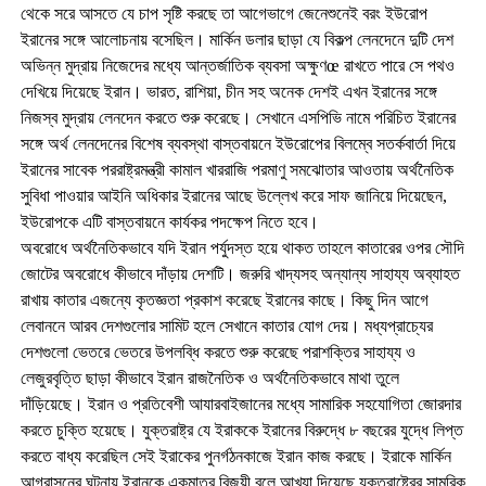
থেকে সরে আসতে যে চাপ সৃষ্টি করছে তা আগেভাগে জেনেশুনেই বরং ইউরোপ
ইরানের সঙ্গে আলোচনায় বসেছিল। মার্কিন ডলার ছাড়া যে বিকল্প লেনদেনে দুটি দেশ
অভিন্ন মুদ্রায় নিজেদের মধ্যে আন্তর্জাতিক ব্যবসা অক্ষুণœ রাখতে পারে সে পথও
দেখিয়ে দিয়েছে ইরান। ভারত, রাশিয়া, চীন সহ অনেক দেশই এখন ইরানের সঙ্গে
নিজস্ব মুদ্রায় লেনদেন করতে শুরু করেছে। সেখানে এসপিভি নামে পরিচিত ইরানের
সঙ্গে অর্থ লেনদেনের বিশেষ ব্যবস্থা বাস্তবায়নে ইউরোপের বিলম্বে সতর্কবার্তা দিয়ে
ইরানের সাবেক পররাষ্ট্রমন্ত্রী কামাল খাররাজি পরমাণু সমঝোতার আওতায় অর্থনৈতিক
সুবিধা পাওয়ার আইনি অধিকার ইরানের আছে উল্লেখ করে সাফ জানিয়ে দিয়েছেন,
ইউরোপকে এটি বাস্তবায়নে কার্যকর পদক্ষেপ নিতে হবে।
অবরোধে অর্থনৈতিকভাবে যদি ইরান পর্যুদস্ত হয়ে থাকত তাহলে কাতারের ওপর সৌদি
জোটের অবরোধে কীভাবে দাঁড়ায় দেশটি। জরুরি খাদ্যসহ অন্যান্য সাহায্য অব্যাহত
রাখায় কাতার এজন্যে কৃতজ্ঞতা প্রকাশ করেছে ইরানের কাছে। কিছু দিন আগে
লেবাননে আরব দেশগুলোর সামিট হলে সেখানে কাতার যোগ দেয়। মধ্যপ্রাচ্যের
দেশগুলো ভেতরে ভেতরে উপলব্ধি করতে শুরু করেছে পরাশক্তির সাহায্য ও
লেজুরবৃত্তি ছাড়া কীভাবে ইরান রাজনৈতিক ও অর্থনৈতিকভাবে মাথা তুলে
দাঁড়িয়েছে। ইরান ও প্রতিবেশী আযারবাইজানের মধ্যে সামারিক সহযোগিতা জোরদার
করতে চুক্তি হয়েছে। যুক্তরাষ্ট্র যে ইরাককে ইরানের বিরুদ্ধে ৮ বছরের যুদ্ধে লিপ্ত
করতে বাধ্য করেছিল সেই ইরাকের পুনর্গঠনকাজে ইরান কাজ করছে। ইরাকে মার্কিন
আগ্রাসনের ঘটনায় ইরানকে একমাত্র বিজয়ী বলে আখ্যা দিয়েছে যুক্তরাষ্ট্রের সামরিক