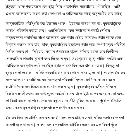
উন্মুক্ত থেকে প্রয়োজনে বেশ ছাড় দিয়ে পারমাণবিক সমঝোতায় পৌঁছেছিল। এটি
এখনো আলোচনায় অংশ নেয়া দেশগুলো ও জাতিসংঘের কাছে অনুসরণীয় হয়ে আছে।
আন্তর্জাতিক পরিস্থিতি বরং ইরানের পক্ষে। ইরানের আচরণ নয় বরং যুক্তরাষ্ট্রকে
আচরণ পরিবর্তন করতে হবে। ওয়াশিংটনকে ফের সম্মানের মাপকাঠি দেখিয়ে
বাস্তবসম্মত শর্তাবলির সাথে আলোচনা শুরু করার চেষ্টায় আনলেও ইরান তাকে কেন
বিশ্বাস করবে? আর যাই হোক, যুক্তরাষ্ট্রের ইচ্ছামত ইরান তার ক্ষেপণাস্ত্রের পরিসীমা
নির্ধারণ করবে না। সিরিয়ায় যেভাবে ইসরায়েল হামলা চালিয়ে যাচ্ছে তার বিপরীতে
তেলআবিবে হামলার সুযোগ করে দিচ্ছে মাত্র। মধ্যপ্রাচ্য জুড়ে শান্তি বসতির এক
যৌক্তিক অবস্থান তৈরি করেছিল ইরান পারমাণবিক সমঝোতায় যেয়ে। কিন্তু তা
ছুড়ে ফেলা হয়েছে। মার্কিন খবরদারিত্বে আর কোনো কাজ হচ্ছে না। তাহলে ইরানের
সঙ্গে আলোচনার জাতিসংঘের নিরাপত্তা পরিষদভিত্তিক জোট থেকে সরে এসে
ওয়াশিংটনকে বরং চিরতরে আফশোস করতে হবে। যুক্তরাষ্ট্রের বর্তমান নীতিতে
ব্রিটেনে জাতীয়তাবাদের ঢেউ তুলে ব্রেক্সিটের মত যাতে ইউরোপের অন্যকোনো অখ-
তা বিনষ্ট করতে না পারে সেজন্যে ফ্রান্স ও জার্মানি চুক্তি করেছে। পুরো পরিস্থিতি
এখন কেবল যুক্তরাষ্ট্রের দুর্বলতাকে প্রদর্শন করবে মাত্র।
ইরানের বিরুদ্ধে মার্কিন অবরোধ যতই শক্ত হতে চাইবে ততই মার্কিন ডলারের ক্ষমতা
আলগা হতে থাকবে। কারণ, ডলার প্রভাবিত আর্থিক লেনদেনের এক বিকল্প খুঁজে