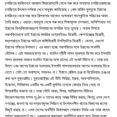
চলচ্চিত্র ব্যক্তিত্ব আব্বাস কিয়ারোস্তমি থেকে শুরু করে অন্যান্য চলচ্চিত্রকারের
চলচ্চিত্র উৎসবে দর্শকরা দেখে সাধুবাদ জানিয়েছে। খোদ মার্কিন মুল্লুকে ইরানের
চলচ্চিত্র থেকে শুরু করে শিল্পকলার আবেদন অসাধারণ সাংস্কৃতিক পরিচয়ের আবহ
তৈরি করছে। এছাড়া খেলাধুলা থেকে শুরু করে শিক্ষামূলক তৎপরতা, অলিম্পিয়াড সহ
ইরানের বিশ্ববিদ্যালয়গুলো বিশ্বমানের নাগরিক গড়ে তুলছে। অবাক বিস্ময়ে
পরাশক্তিগুলো তাই ইরানের সামরিক অগ্রগতিরও বিরোধী, ক্ষেপণাস্ত্রের বিরোধী,
মধ্যপ্রাচ্যে ইরানের আইএস জঙ্গিবিরোধী উপস্থিতির বিরোধী। কেননা, এগুলো
ইরানের শক্তির উপাদান। এর কারণ হচ্ছে পরাশক্তির সঙ্গে ইরানের সংকটটা
মৌলিক। এটা সমাধানযোগ্য নয়। যতদিন দ্বীনী শাসন ব্যবস্থা বিশেষ করে ইসলামি
শাসন ব্যবস্থা থাকবে ততদিন ইরানের সঙ্গে তাদের এই সংকট মিটবে না। তারা চায়
বিপ্ল¬বের আগের ইরানের অবস্থায়,ইসলামি শাসনব্যবস্থার আগের অবস্থায় ফিরে
যেতে। সেটা তো অবাস্তব, সম্ভবও না। ইরানে রেজিম চেঞ্জ বা বিহেভিয়ার চেঞ্জএর
কথা বলে যুক্তরাষ্ট্র। যুক্তরাষ্ট্রের এই নীতি সিরিয়া, ইরাক, আফগানিস্তান,
ইয়েমেন, লিবিয়াসহ একটির পর একটি মুসলিম দেশকে কোথায় নিয়ে গেছে তা
বিশ্ববাসীর অজানা নয়। তারা সৌদি আরব, মিসর, আমিরাতসহ বিভিন্ন
মিত্রদেশগুলোর সম্পদ লুণ্ঠন ও তাদের কাছে অস্ত্র বিক্রি করছে, কিন্তু এসব দেশে
গণতন্ত্র, জনগণের অংশগ্রহণমূলক নির্বাচন বা উৎপাদনশীল খাতের বিকাশের জন্যে
কিছুই করছে না। এসব দেশের অর্থনীতি বিলাসবহুল সেবাখাত নির্ভর এবং তারা খাদ্যে
পর্যন্ত স্বয়ংসম্পূর্ণ নয়। একধরনের বাবলআপ অর্থনীতির কবলে পড়ে নিঃস্ব হচ্ছে