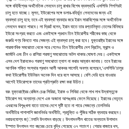
সঙ্গে বহির্বিশ্বের অর্থনৈতিক লেনদেন চালু রাখার বিশেষ ব্যবস্থাÑ এসপিভি শিগগিরই
চালু হতে যাচ্ছে। মূলত, ইউরোপের সঙ্গে ডলার-বহির্ভূত লেনদেনের জন্য এই
ব্যবস্থা চালু হবে; তবে এই ব্যবস্থা ব্যবহার করে ইরান সারাবিশ্বের সঙ্গে অর্থনৈতিক
লেনদেন করতে পারবে। লা দ্রিয়াঁ বলেন, ইরান যাতে তার রপ্তানিকৃত তেলের বিনিময়ে
ইউরো সংগ্রহ করতে এবং একইসঙ্গে প্রধান তিন ইউরোপীয় শরীকের কাছ থেকে
জরুরি পণ্য কিনতে পার সেজন্য এই ব্যবস্থা চালু করা হবে। যুক্তরাষ্ট্র ইরানের সঙ্গে
পারমাণবিক সমঝোতা থেকে সরে গেলেও তিন ইউরোপীয় দেশ ব্রিটেন, ফ্রান্স ও
জার্মানি এবং চীন ও রাশিয়া পরমাণু সমঝোতায় অটল থাকার ঘোষণা দেয়। একইসঙ্গে
এসব দেশ ইরানকেও পরমাণু সমঝোতা ত্যাগ না করার আহ্বান জানায়। তবে ইরানের
আণবিক শক্তি সংস্থার প্রধান আলী আকবর সালেহি অবশ্য বলেছেন,‘এসপিভি’চালুর
কথা ইউরোপীয় ইউনিয়ন অনেক দিন ধরে বলে আসছে। বেশি দেরি হয়ে যাওয়ার
আগেই ইউরোপকে তাদের প্রতিশ্রুতি রক্ষা করা উচিত।
বরং যুক্তরাষ্ট্রের রেজিম চেঞ্জ সিরিয়া, ইরাক ও লিবিয়া থেকে লাখ লাখ উদ্বাস্তুকে
ইউরোপ সহ অন্যান্য দেশে এক অজানা আশঙ্কায় ফেলে দিয়েছে। ইরানের নেতৃত্ব
এধরনের বিশৃঙ্খলা যাতে তাদের দেশে সৃষ্টি হতে না পারে সেজন্যে তেলনির্ভর
অর্থনীতির পাশাপাশি জ্ঞাননির্ভর অর্থনীতি, প্রযুক্তি ও পুঁজির সঠিক ব্যবহার করছেন।
নবায়নযোগ্য জ¦ালানি উৎপাদন বাড়ছে। উৎপাদনশীল খাতের অন্যতম উপাদান
ইস্পাত উৎপাদন গত বছরের চেয়ে বৃদ্ধি পেয়েছে ৩৭ শতাংশ। শেয়ার বাজারে ধস,