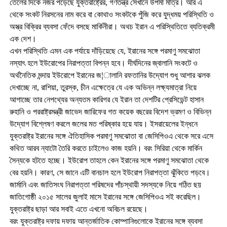
তেলের দিকে নজর পড়েছে যুক্তরাষ্ট্রের, গণতন্ত্র সেখানে উপমা মাত্র। আর এ
থেকে সংকট নিরসনের নাম করে বা কোথাও সংকটকে পুঁজি করে যুদ্ধময় পরিস্থিতি ও
অস্ত্র বিক্রির ব্যবসা ফেঁদে বসছে মার্কিনীরা। অথচ ইরান এ পরিস্থিতিতে ব্যতিক্রমী
এক দেশ।
এখন পরিস্থিতি এমন এক পর্যায়ে দাঁড়িয়েছে যে, ইরানের সঙ্গে পরমাণু সমঝোতা
নস্যাৎ হলে ইউরোপের নিরাপত্তা বিপন্ন হবে। দীর্ঘদিনের জ্বালানি সংকটে ও
অর্থনৈতিক মন্দায় ইউরোপে ইরানের জ¦ালানি রফতানির উদ্যোগ শুধু আশার ঝলক
দেখাচ্ছে না, রাশিয়া, তুরস্ক, চীন এক্ষেত্রে যে এক অভিন্ন লক্ষ্যমাত্রা নিয়ে
আগাচ্ছে তার নেপথ্যের অন্যতম কারিগর যে ইরান তা দেশটির প্রেসিডেন্ট হাসান
রুহানি ও পররাষ্ট্রমন্ত্রী জাভেদ জারিফের গত কয়েক বছরের বিদেশ ভ্রমণ ও বিভিন্ন
উদ্যোগ বিশ্লেষণ করলে জলের মত পরিষ্কার হয়ে যায়। ইসরায়েলের ইন্ধনে
যুক্তরাষ্ট্র ইরানের সঙ্গে ঐতিহাসিক পরমাণু সমঝোতা বা জেসিপিওএ থেকে সরে এসে
কথিত আরব ন্যাটো তৈরি করতে চাইলেও কাজ হয়নি। বরং সিরিয়া থেকে মার্কিন
সৈন্যকে হটতে হচ্ছে। ইউরোপ তাহলে কেন ইরানের সঙ্গে পরমাণু সমঝোতা থেকে
বের হয়নি। কারণ, সে জানে এটি বানচাল হলে ইউরোপ নিরাপত্তা ঝুঁকিতে পড়বে।
জার্মানি এবং জাতিসংঘ নিরাপত্তা পরিষদের পাঁচস্থায়ী সদস্যকে নিয়ে গঠিত ছয়
জাতিগোষ্ঠী ২০১৫ সালের জুলাই মাসে ইরানের সঙ্গে জেসিপিওএ সই করেছিল।
যুক্তরাষ্ট্র ছাড়া আর সবাই এতে এখনো অবিচল রয়েছে।
বরং যুক্তরাষ্ট্র দফায় দফায় আন্তর্জাতিক কোম্পানিগুলোকে ইরানের সঙ্গে ব্যবসা