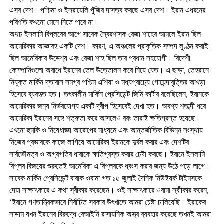
এসব দেশ। পশ্চিমা ও ইসরায়েলি পুঁজির দাসত্ব করছে এসব দেশ। ইরান এধরনের
পরিণতি কখনো মেনে নিতে পারে না।
অথচ ইসলামি বিপ্লবের আগে সাবেক স্বৈরশাসক রেজা শাহের আমলে ইরান ছিল
আমেরিকার আজ্ঞাবহ একটি দেশ। কারণ, এ অঞ্চলের প্রাকৃতিক সম্পদ লুণ্ঠন করাই
ছিল আমেরিকার উদ্দেশ্য এবং রেজা শাহ ছিল তার প্রধান সহযোগী। বিদেশী
কোম্পানিগুলো অবাধে ইরানের তেল উত্তোলন করে নিয়ে যেত। এ ছাড়া, তেহরানে
নিযুক্ত মার্কিন দূতাবাস সমগ্র পশ্চিম এশিয়া ও মধ্যপ্রাচ্যে গোয়েন্দাবৃত্তির আখড়া
হিসেবে ব্যবহৃত হত। তৎকালীন মার্কিন প্রেসিডেন্ট জিমি কার্টার বলেছিলেন, ইরানকে
আমেরিকার জন্য নির্ভরযোগ্য একটি দ্বীপ হিসেবেই দেখা হত। অবশ্য শতাব্দী ধরে
আমেরিকা ইরানের সঙ্গে শত্রুতা করে আসলেও বরং তারাই ক্ষতিগ্রস্ত হয়েছে।
এখনো হুমকি ও নিষেধাজ্ঞা আরোপের মাধ্যমে এবং আন্তর্জাতিক বিভিন্ন সংস্থায়
নিজের প্রভাবকে কাজে লাগিয়ে আমেরিকা ইরানকে দুর্বল করার এবং দেশটির
সার্বভৌমত্ব ও অগ্রগতির ধারাকে ক্ষতিগ্রস্ত করার চেষ্টা করছে। ইরানে ইসলামি
বিপ্লব বিজয়ের শুরুতেই আমেরিকা এ বিপ্লবকে ধ্বংস করার জন্য উঠে পড়ে লাগে।
সাবেক মার্কিন প্রেসিডেন্ট বারাক ওবামা গত ১৫ জুলাই দৈনিক নিউইয়র্ক টাইমসকে
দেয়া সাক্ষাৎকারে এ কথা স্বীকার করেছেন। ওই সাক্ষাৎকারে ওবামা স্বাীকার করেন,
‘ইরানে গণতান্ত্রিকভাবে নির্বাচিত সরকার উৎখাতে আমরা চেষ্টা চালিয়েছি। ইরাকের
সাদ্দাম যখন ইরানের বিরুদ্ধে বেআইনি রাসায়নিক অস্ত্র ব্যবহার করেছে তখনই আমরা