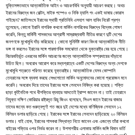
যুক্তিসঙ্গতভাবে আন্তর্জাতিক আইন ও আচরণবিধি অনুযায়ী আচরণ করছে। অথচ
ইরানের বিরুদ্ধে জন বোল্টন, মাইক পম্পেও ও নিকি হ্যালি গং একই ভাষায় কোরাস
গাইছেন? জাতিসংঘে ইরানের স্থায়ী প্রতিনিধি এসহাগ আল হাবিব নিরেট প্রশ্ন
তুলেছেন, কোনো ইরানি নাগরিক কখনো মার্কিন নাগরিকের বিরুদ্ধে বিদ্বেষ পোষণ
করেনি, কিন্তু মার্কিনী শাসকদের আগ্রাসী সাম্রাজ্যবাদী নীতির কারণে দুটি দেশের
জনগণকে মুখোমুখি দাঁড় করিয়েছে। কোনো সুনির্দিষ্ট কারণ কিংবা আন্তর্জাতিক নীতি
ভঙ্গ না করলেও ইরানের সঙ্গে পারমাণবিক সমঝোতা থেকে যুক্তরাষ্ট্র বের হয়ে গেছে।
বিচারবহির্ভূত এধরনের মার্কিন আচরণের জন্যে আন্তর্জাতিক সম্প্রদায়ের দাঁড়ানো
উচিত ছিল। অবরোধ আরোপ করে মধ্যপ্রাচ্যে একটি দেশের বিরুদ্ধে অন্য দেশকে
মুখোমুখি শত্রুতে পরিণত করেছে যুক্তরাষ্ট্র। আন্তর্জাতিক যেসব কোম্পানি
তেহরানের সঙ্গে ব্যবসা করছে সেগুলোতো মার্কিন অনুমোদনের কোনো প্রয়োজন মনে
করেনি। অবরোধ দিয়ে তাদের ইরানের সঙ্গে লেনদেন নিষিদ্ধ করা হয়েছে। শক্তি
ছাড়া কূটনৈতিক পথে ধীশক্তির ব্যবহার আদতেই ট্রাম্প জানেন না। তাই তেহরানে
নিযুক্ত দক্ষিণ কোরিয়ার রাষ্ট্রদূত রিয়ু জিওং বলেছেন, সিওল জানে ইরানের বাজার
তাদের জন্যে কত গুরুত্বপূর্ণ! গত বছর দুই দেশের মধ্যে বাণিজ্যিক লেনদেন ১২
বিলিয়ন ডলার ছাড়িয়ে গেছে। ইরাকের সঙ্গে ইরানের লেনদেন ছাড়িয়েছে ২০ বিলিয়ন
ডলার। যাই হোক, ইরানের শাসকরা সিদ্ধান্ত নিতে জানেন এবং এজন্যে তাঁরা কখনো
বাইরের শক্তির ওপর নির্ভর করেন না। উপসাগরীয় এলাকায় মার্কিন জঙ্গি বিমান ভর্তি