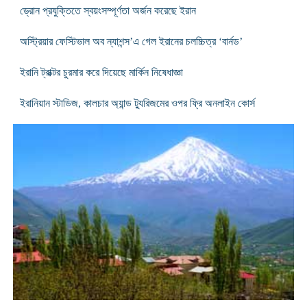
ড্রোন প্রযুক্তিতে স্বয়ংসম্পূর্ণতা অর্জন করেছে ইরান
অস্ট্রিয়ার ফেস্টিভাল অব ন্যাশন্স’এ গেল ইরানের চলচ্চিত্র ‘বার্নড’
ইরানি ট্রাক্টর চুরমার করে দিয়েছে মার্কিন নিষেধাজ্ঞা
ইরানিয়ান স্টাডিজ, কালচার অ্যান্ড ট্যুরিজমের ওপর ফ্রি অনলাইন কোর্স