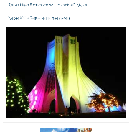
ইরানের বিদ্যুৎ উৎপাদন সক্ষমতা ৮৫ মেগাওয়াট ছাড়াবে
ইরানের শীর্ষ অভিবাসন-বান্ধব শহর তেহরান