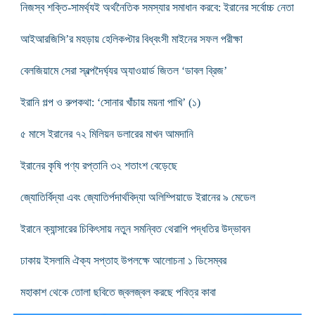
নিজস্ব শক্তি-সামর্থ্যই অর্থনৈতিক সমস্যার সমাধান করবে: ইরানের সর্বোচ্চ নেতা
আইআরজিসি’র মহড়ায় হেলিকপ্টার বিধ্বংসী মাইনের সফল পরীক্ষা
বেলজিয়ামে সেরা স্বল্পদৈর্ঘ্যর অ্যাওয়ার্ড জিতল ‘ডাবল ব্রিজ’
ইরানি গল্প ও রুপকথা: ‘সোনার খাঁচায় ময়না পাখি’ (১)
৫ মাসে ইরানের ৭২ মিলিয়ন ডলারের মাখন আমদানি
ইরানের কৃষি পণ্য রপ্তানি ৩২ শতাংশ বেড়েছে
জ্যোতির্বিদ্যা এবং জ্যোতির্পদার্থবিদ্যা অলিম্পিয়াডে ইরানের ৯ মেডেল
ইরানে ক্যান্সারের চিকিৎসায় নতুন সমন্বিত থেরাপি পদ্ধতির উদ্ভাবন
ঢাকায় ইসলামি ঐক্য সপ্তাহ উপলক্ষে আলোচনা ১ ডিসেম্বর
মহাকাশ থেকে তোলা ছবিতে জ্বলজ্বল করছে পবিত্র কাবা