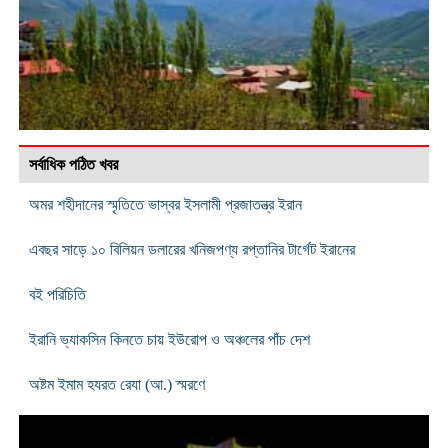
সর্বাধিক পঠিত খবর
অমর শহীদানের স্মৃতিতে ভাস্বর ইসলামী প্রজাতন্ত্র ইরান
এবছর সাড়ে ১০ বিলিয়ন ডলারের খনিজপণ্য রপ্তানির টার্গেট ইরানের
বই পরিচিতি
ইরানি ভ্যাকসিন কিনতে চায় ইউরোপ ও অঞ্চলের পাঁচ দেশ
অষ্টম ইমাম হযরত রেযা (আ.) স্মরণে