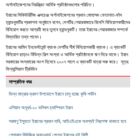
অর্গানাইজেশনের নিয়ন্ত্রিত আর্থিক প্রতিষ্ঠানগুলোর পরিচিত।
ইরানের সিকিউরিটিজ এক্সচেঞ্জ অর্গানাইজেশনের প্রধান মোহাম্মদ ফেতানাত-র্ফাদ
হ্যান্ডবুকটির প্রকাশনা অনুষ্ঠানে বলেন
,
দেশটির শেয়ারবাজারে বিদেশি বিনিয়োগকারীদের
বিনিয়োগ করতে আগ্রহী করে তুলবে হ্যান্ডবুকটি। তারা ইরানের শেয়ারবাজার সম্পর্কে
বিস্তারিত তথ্য পাবেন।
ইরানের আমিন ইনভেস্টমেন্ট ব্যাংক দেশটির শীর্ষ বিনিয়োগকারী ব্যাংক। এ ব্যাংকটি
বিনিয়োগ ছাড়াও বিভিন্ন শিল্প সংস্থা ও আর্থিক প্রতিষ্ঠানকে ঋণ দিয়ে থাকে। ইরান
সরকারের সংস্কারের অংশ হিসেবে ২০০৭ সালে এ ব্যাংকটি যাত্রা শুরু করে। সূত্র:
ফিন্যান্সিয়াল ট্রিবিউন
সাম্প্রতিক খবর
ভিন্ন মাত্রার ভ্রমণ উপভোগে ইরানে চালু হচ্ছে কৃষি পর্যটন
এশিয়ান অনূর্ধ্ব-২০ ভলিবল চ্যাম্পিয়ন ইরান
পরমাণু ইস্যুতে ইরানের প্রধান দাবি, আইএইএকে অবশ্যই নিরপেক্ষ থাকতে হবে
গ্লোবাল মিউজিক অ্যাওয়ার্ড পেলেন ইরানের দুই শিল্পী