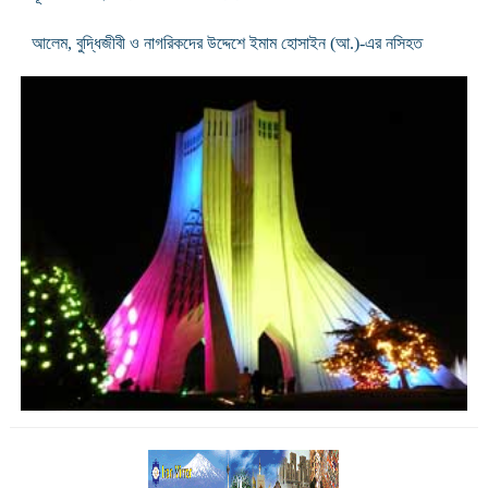
আলেম, বুদ্ধিজীবী ও নাগরিকদের উদ্দেশে ইমাম হোসাইন (আ.)-এর নসিহত