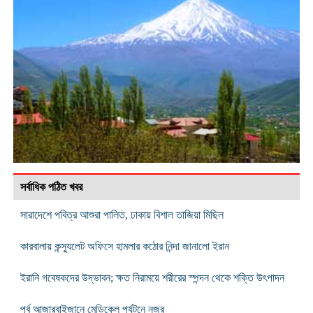
সর্বাধিক পঠিত খবর
সারাদেশে পবিত্র আশুরা পালিত, ঢাকায় বিশাল তাজিয়া মিছিল
কারবালায় কন্স্যুলেট অফিসে হামলার কঠোর নিন্দা জানালো ইরান
ইরানি গবেষকদের উদ্ভাবন; ক্ষত নিরাময়ে শরীরের স্পন্দন থেকে শক্তি উৎপাদন
পূর্ব আজারবাইজানে মেডিকেল পর্যটনে নজর