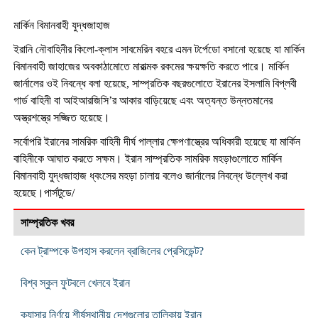
মার্কিন বিমানবাহী যুদ্ধজাহাজ
ইরানি নৌবাহিনীর কিলো-ক্লাস সাবমেরিন বহরে এমন টর্পেডো বসানো হয়েছে যা মার্কিন
বিমানবাহী জাহাজের অবকাঠামোতে মারাত্মক রকমের ক্ষয়ক্ষতি করতে পারে। মার্কিন
জার্নালের ওই নিবন্ধে বলা হয়েছে, সাম্প্রতিক বছরগুলোতে ইরানের ইসলামি বিপ্লবী
গার্ড বাহিনী বা আইআরজিসি’র আকার বাড়িয়েছে এবং অত্যন্ত উন্নতমানের
অস্ত্রশস্ত্রে সজ্জিত হয়েছে।
সর্বোপরি ইরানের সামরিক বাহিনী দীর্ঘ পাল্লার ক্ষেপণাস্ত্রের অধিকারী হয়েছে যা মার্কিন
বাহিনীকে আঘাত করতে সক্ষম। ইরান সাম্প্রতিক সামরিক মহড়াগুলোতে মার্কিন
বিমানবাহী যুদ্ধজাহাজ ধ্বংসের মহড়া চালায় বলেও জার্নালের নিবন্ধে উল্লেখ করা
হয়েছে।পার্সটুডে/
সাম্প্রতিক খবর
কেন ট্রাম্পকে উপহাস করলেন ব্রাজিলের প্রেসিডেন্ট?
বিশ্ব স্কুল ফুটবলে খেলবে ইরান
ক্যান্সার নির্ণয়ে শীর্ষস্থানীয় দেশগুলোর তালিকায় ইরান