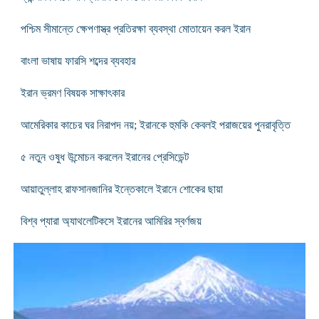
পশ্চিম সীমান্তে ক্ষেপণাস্ত্র প্রতিরক্ষা ব্যবস্থা মোতায়েন করল ইরান
বাংলা ভাষায় ফারসি শব্দের ব্যবহার
ইরান ভ্রমণ বিষয়ক সাক্ষাৎকার
আমেরিকার কাচের ঘর নিরাপদ নয়; ইরানকে হুমকি কেবলই পরাজয়ের পুনরাবৃত্তি
৫ নতুন ওষুধ উন্মোচন করলেন ইরানের প্রেসিডেন্ট
আয়াতুল্লাহ রাফসানজানির ইন্তেকালে ইরানে শোকের ছায়া
বিশ্ব প্যারা অ্যাথলেটিকসে ইরানের আমিরির স্বর্ণজয়