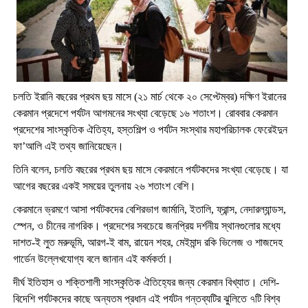
চলতি ইরানি বছরের প্রথম ছয় মাসে (২১ মার্চ থেকে ২০ সেপ্টেম্বর) দক্ষিণ ইরানের
কেরমান প্রদেশে পর্যটন আগমনের সংখ্যা বেড়েছে ১৬ শতাংশ। রোববার কেরমান
প্রদেশের সাংস্কৃতিক ঐতিহ্য, হস্তশিল্প ও পর্যটন সংস্থার মহাপরিচালক ফেরেইদুন
ফা’আলি এই তথ্য জানিয়েছেন।
তিনি বলেন, চলতি বছরের প্রথম ছয় মাসে কেরমানে পর্যটকদের সংখ্যা বেড়েছে। যা
আগের বছরের একই সময়ের তুলনায় ২৬ শতাংশ বেশি।
কেরমানে ভ্রমণে আসা পর্যটকদের বেশিরভাগ জার্মানি, ইতালি, ফ্রান্স, নেদারল্যান্ডস,
স্পেন, ও চীনের নাগরিক। প্রদেশের সবচেয়ে জনপ্রিয় দর্শনীয় স্থানগুলোর মধ্যে
দাশত-ই লুত মরুভূমি, আরগ-ই বাম, রায়েন শহর, মেইমান্দ রকি ভিলেজ ও শাজদেহ
গার্ডেন উল্লেখযোগ্য বলে জানান এই কর্মকর্তা।
দীর্ঘ ইতিহাস ও শক্তিশালী সাংস্কৃতিক ঐতিহ্যের জন্য কেরমান বিখ্যাত। দেশি-
বিদেশি পর্যটকদের কাছে অন্যতম প্রধান এই পর্যটন গন্তব্যটির ঝুলিতে ৭টি বিশ্ব