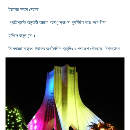
ইরানের ‘দয়ার দেয়াল’
‘প্রতিশ্রুতি অনুযায়ী আরাক পরমাণু স্থাপনা পুনর্নির্মাণ করে দেবে চীন’
হাদিসে রাসূল (সা.)
নিষেধাজ্ঞা সত্ত্বেও ইরানের অর্থনৈতিক প্রবৃদ্ধি ৫ শতাংশে পৌঁছেছে: বিশ্বব্যাংক