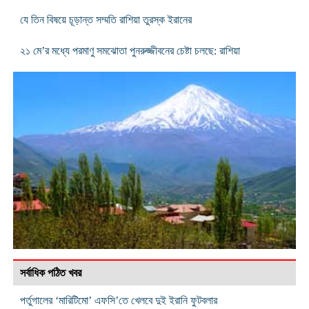
যে তিন বিষয়ে চূড়ান্ত সম্মতি রাশিয়া তুরস্ক ইরানের
২১ মে’র মধ্যে পরমাণু সমঝোতা পুনরুজ্জীবনের চেষ্টা চলছে: রাশিয়া
সর্বাধিক পঠিত খবর
পর্তুগালের ‘মারিটিমো’ এফসি’তে খেলবে দুই ইরানি ফুটবলার