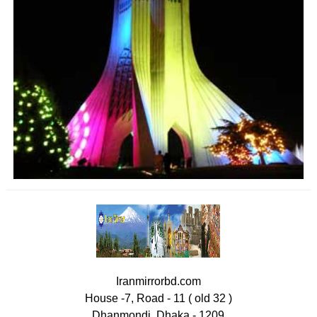
Iranmirrorbd.com
House -7, Road - 11 ( old 32 )
Dhanmondi, Dhaka - 1209