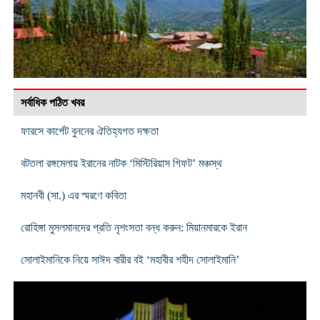
সর্বাধিক পঠিত খবর
ফারসে কার্পেট বুননের ঐতিহ্যগত দক্ষতা
বটতলা রঙ্গমেলায় ইরানের নাটক ‘মিস্টিরিয়াস গিফট’ মঞ্চস্থ
মহানবী (সা.) এর স্মরণে কবিতা
রোহিঙ্গা মুসলমানদের প্রতি নৃশংসতা বন্ধ করুন: মিয়ানমারকে ইরান
সোলাইমানিকে নিয়ে সাঈদ বারীর বই ‘মহাবীর শহীদ সোলাইমানি’