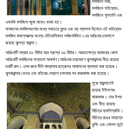
মসজিদে দারা,
মসজিদে সাইয়্যেদ,
মসজিদে সুলতানি এবং
এমনকি মসজিদে জুমা নামেও ডাকা হত।
যানজনের মসজিদগুলোর মধ্যে সবচেয়ে সুন্দর এবং বড় স্থাপনা হিসেবে এই সাইয়্যেদ
মসজিদ কমপ্লেক্সের অনন্য ঐতিহাসিকতা সর্বজনবিদিত।এর আঙিনার চারপাশে
রয়েছে ঝুলন্ত বারান্দা।
আঙিনাটি লম্বায় ৪৮ মিটার আর প্রস্থে ৩৬ মিটার। আয়তক্ষেত্র আকারের খোলা
আঙিনাটি মসজিদের অন্যতম আকর্ষণ।আঙিনার চারকোণে ঝুলবারান্দার নীচে রয়েছে
চারটি রুম। এসব রুমে দীনি মাদ্রাসার ছাত্রদের আবাসনের ব্যবস্থা করা হয়েছে।
ঝুলবারান্দার ভেতর এবং বাইরের দেয়ালে চমৎকার সব কারুকাজ করা হয়েছে।
পুরো বারান্দাতেই
রয়েছে টাইলসের
কারুকাজ। তার উপর
এবং নীচে রয়েছে
বিচিত্র ক্যালিগ্রাফি।
বিচিত্র রঙের সাহায্যে
কুফি এবং সোলস ফন্টে