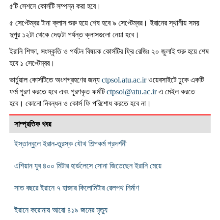
৫টি সেশনে কোর্সটি সম্পন্ন করা হবে।
৫ সেপ্টেম্বর টানা ক্লাস শুরু হয়ে শেষ হবে ৯ সেপ্টেম্বর। ইরানের স্থানীয় সময়
দুপুর ১২টা থেকে দেড়টা পর্যন্ত ক্লাসগুলো নেয়া হবে।
ইরানি শিক্ষা, সংস্কৃতি ও পর্যটন বিষয়ক কোর্সটির ফ্রি রেজিঃ ২০ জুলাই শুরু হয়ে শেষ
হবে ১ সেপ্টেম্বর।
ভার্চুয়াল কোর্সটিতে অংশগ্রহণের জন্য
ctpsol.atu.ac.ir
ওয়েবসাইটে ঢুকে একটি
ফর্ম পূরণ করতে হবে এবং পূরণকৃত ফর্মটি
ctpsol@atu.ac.ir
এ মেইল করতে
হবে। কোনো নিবন্ধন ও কোর্স ফি পরিশোধ করতে হবে না।
সাম্প্রতিক খবর
ইস্তান্বুলে ইরান-তুরস্ক যৌথ শিল্পকর্ম প্রদর্শনী
এশিয়ান যুব ৪০০ মিটার হার্ডলেসে সোনা জিতেছেন ইরানি মেয়ে
সাত বছরে ইরানে ৭ হাজার কিলোমিটার রেলপথ নির্মাণ
ইরানে করোনায় আরো ৪১৯ জনের মৃত্যু