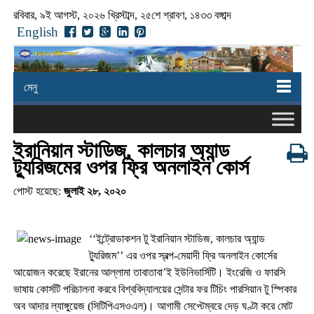
রবিবার, ৯ই আগস্ট, ২০২৬ খ্রিস্টাব্দ, ২৫শে শ্রাবণ, ১৪৩৩ বঙ্গাব্দ
English
মেনু
ইরানিয়ান স্টাডিজ, কালচার অ্যান্ড
ট্যুরিজমের ওপর ফ্রি অনলাইন কোর্স
পোস্ট হয়েছে:
জুলাই ২৮, ২০২০
‘‘ইন্ট্রোডাকশন টু ইরানিয়ান স্টাডিজ, কালচার অ্যান্ড
ট্যুরিজম’’ এর ওপর স্বল্প-মেয়াদী ফ্রি অনলাইন কোর্সের
আয়োজন করেছে ইরানের আল্লামা তাবাতাবা’ই ইউনিভার্সিটি। ইংরেজি ও ফারসি
ভাষায় কোর্সটি পরিচালনা করবে বিশ্ববিদ্যালয়ের সেন্টার ফর টিচিং পারসিয়ান টু স্পিকার
অব আদার ল্যাঙ্গুয়েজ (সিটিপিএসওএল)। আগামী সেপ্টেম্বরে দেড় ঘণ্টা করে মোট