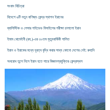
সংবাদ বিচিত্রা
বিদেশে ৬টি নতুন বাণিজ্য কেন্দ্র স্থাপন ইরানের
ব্যালিস্টিক ও লেসার গাইডেড মিসাইলের পরীক্ষা চালালো ইরান
ইমাম খোমেইনী (রহ.)-এর ৩০তম মৃত্যুবার্ষিকী পালিত
ইরান ও ইরাকের মধ্যে দূরত্ব বৃদ্ধি করার সাধ্য কোনো দেশের নেই: রুহানি
অবরোধ তুলে নিলে ইরান হতে পারে বিজ্ঞানপ্রযুক্তির কেন্দ্রস্থল