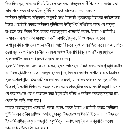
দিক দিগন্তে, মানব জাতির ইতিহাসে অত্যন্ত উজ্জ্বল ও দীপ্তিমান। অথচ যারা
তাঁর সাথে শক্রতা করেছিল পৃথিবীতে কেউ তাদেরকে স্মরণ করে না।
আমীরুল মুমিনীনের সত্যিকার অনুসারী তথা ইসলামি প্রজাতন্ত্র ইরানের প্রতিষ্ঠাতায়
ইমাম খোমেইনী হযরত আমীরুল মুমিনীনের উল্লিখিত বৈশিষ্ট্যের সাথে যে সাদৃশ্য
রাখতেন তার বিবরণ দিয়ে হযরত আয়াতুল্লাহ খামেনেয়ী বলেন, ইমাম খোমেইনীও
অসাধারণ ক্ষমতাচর্চার মাধ্যমে একটি তাগুতি, স্বৈরাচারী ও হাজার বছরের
বংশানুক্রমিক শাসকের পতন ঘটান। আমেরিকাকে ব্যর্থ ও পরাজিত করেন এবং চাপিয়ে
দেয়া যুদ্ধের পরিকল্পনাকারীদের লক্ষ্য অর্থাৎ ইসলামি বিপ্লব ও রাষ্ট্রব্যবস্থাকে
মূলোৎপাটিত করার পরিকল্পনা নস্যাৎ করে দেন।
ইসলামি বিপ্লবের নেতা আরো বলেন, ইমাম খোমেইনী একই সময়ে তাঁর পূর্বসুরি অর্থাৎ
আমীরুল মুমিনীনের মতো মজলুম ছিলেন। দুশমনদের ব্যাপক লাগাতার অবমাননাকর
প্রচার-প্রপাগান্ডা এবং কতিপয় লোকের আচরণ, যা তাদের কাছ থেকে প্রত্যাশিত
ছিল না, ইসলামি বিপ্লবের মরহুম মহান নেতার মাজলুমিয়তের একেকটি নমুনা। ইমাম
যে কত মনঃকষ্ট ভোগ করেছেন তার চিহ্ন তাঁর বলিষ্ঠ ও অবিচল বক্তব্যসমূহের মাঝ
থেকে উপলব্ধি করা যায়।
হযরত আয়াতুল্লাহ খামেনেয়ী আরো বলেন, মরহুম ইমাম খোমেইনী হযরত আমীরুল
মুমিনীন এর তৃতীয় বৈশিষ্ট্য অর্থাৎ চূড়ান্ত বিজয়েরও অধিকারী ছিলেন। ঐ বিজয়কে
ইসলামি রাষ্ট্রব্যবস্থার মজবুতি, স্থায়িত্ব, বিকাশ, সমৃদ্ধি ও অগ্রগতির মধ্যে
ভালোভাবে উপলব্ধি করা যায়।