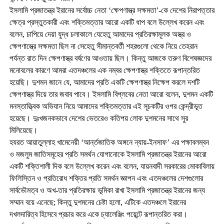
ইসলামি প্রজাতন্ত্র ইরানের সর্বোচ্চ নেতা ‘ক্ষেপণাস্ত্র সক্ষমতা’-কে দেশের নিরাপত্তার
ক্ষেত্র প্রস্তুতকারী এবং শক্তিমত্তার আরো একটি ধাপ বলে উল্লেখ করেন এবং
বলেন, চাপিয়ে দেয়া যুদ্ধ চলাকালে যেহেতু আমাদের প্রতিরক্ষামূলক অস্ত্র ও
ক্ষেপণাস্ত্রে সক্ষমতা ছিল না সেহেতু সীমান্তবর্তী শহরগুলো থেকে নিয়ে তেহরান
পর্যন্ত রাত দিন ক্ষেপণাস্ত্র বর্ষণের আওতায় ছিল। কিন্তু আজকে তরুণ বিশেষজ্ঞদের
মনোবলের কারণে আমরা এতদঞ্চলের এক নম্বর ক্ষেপণাস্ত্র শক্তিতে রূপান্তরিত
হয়েছি। দুশমন জানে যে, আমাদের প্রতি একটি ক্ষেপণাস্ত্র নিক্ষেপ করলে দশটি
ক্ষেপণাস্ত্র দিয়ে তার জবাব পাবে। ইসলামি বিপ্লবের নেতা আরো বলেন, দুশমন একটি
মনস্তাত্ত্বিক অভিযান নিয়ে আমাদের শক্তিমত্তার এই সূচকটির ওপর কেন্দ্রীভূত
হয়েছে। দুঃখজনকভাবে দেশের ভেতরেও কতিপয় লোক দুশমনের সাথে সুর
মিলিয়েছে।
হযরত আয়াতুল্লাহ খামেনেয়ী ‘আর্ন্তজাতিক অঙ্গনে ন্যায়-ইনসাফ’ এর পক্ষাবলম্বন
ও মজলুম জাতিসমূহের প্রতি সমর্থন যোগানোকে ইসলামি প্রজাতন্ত্র ইরানের আরো
একটি শক্তিশালী দিক বলে উল্লেখ করেন এবং বলেন, যায়নবাদী সরকারের মোকাবিলায়
ফিলিস্তিন ও প্রতিরোধ শক্তির প্রতি সমর্থন জ্ঞাপন এবং এতদঞ্চলের দেশগুলোর
সার্বভৌমত্ব ও অখ-তার প্রতিরক্ষায় ভূমিকা রাখা ইসলামি প্রজাতন্ত্র ইরানের জন্য
সম্মান বয়ে এনেছে; কিন্তু দুশমনের চেষ্টা হলো, এটিকে এতদঞ্চলে ইরানের
দখলদারিত্ব হিসেবে প্রচার করে একে চ্যালেঞ্জিং পয়েন্টে রূপান্তরিত করা।