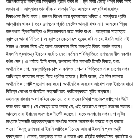
আবেগতাড়িত অবস্থায় সিদ্ধান্ত গ্রহণ করব না। মূল বিষয় ছেড়ে পার্শ্ব বিষয় নিয়ে
জড়াব না। আল্লাহর তাওফীক ও সামর্থ্য নিয়ে আমাদের অগ্রাধিকারযোগ্য
বিষয়গুলো নির্ণয় করব। জনগণ বিশেষ করে যুবসমাজের শক্তি ও সামর্থ্যরে প্রতি
আস্থাবান থাকব। তবে দুশমনের প্রতি মোটেও আস্থা রাখব না। আমাদের প্রিয়
জনগণকে দ্বিধাবিভক্তি ও দ্বিমেরুকরণ হতে সর্তক রাখব। আল্লাহর সাহায্যের
ব্যাপারে আমরা নিশ্চিত। এ ব্যাপারে কোনোরূপ সন্দেহ করি না যে, ইরানি জাতি এই
ঈমান ও চেতনা নিয়ে এই আশা-আকাক্সক্ষা নিয়ে অবশ্যই বিজয় অর্জন করবে।
ইসলামি প্রজাতন্ত্র ইরানের সর্বোচ্চ নেতা বর্তমান পরিস্থিতিতে দুশমনের নীল নকশার
বর্ণনা দেন। এ পর্যায়ে তিনি বলেন, দুশমনের নীল নকশাটি তিনটি বিষয়ে, যথা:
অর্থনৈতিক চাপ, মনস্তাত্ত্বিক চাপ ও কর্মগত চাপ-এর ভিত্তিতে এবং দেশের ওপর
আধিপত্য কায়েমের লক্ষ্য নিয়ে প্রণীত হয়েছে। তিনি বলেন, এই নীল নকশায়
অর্থনৈতিক চাপটি প্রয়োগ করা হবে। অর্থনৈতিক অবরোধ আরোপ এবং ইরানের সাথে
বিভিন্ন দেশের অর্থনৈতিক সহযোগিতায় প্রতিবন্ধকতা সৃষ্টির মাধ্যমে।
মহামান্য রাহবার স্মরণ করিয়ে দেন যে, তারা তাদের মিথ্যা প্রচার-প্রপাগান্ডার উল্টো
কাজ করে থাকে। যে ক্ষেত্রে তারা বলছে যে, এই অবরোধের লক্ষ্য ইরানের সরকার।
আসলে তারা ইরানের জনগণকে টার্গেট করেছে। যাতে জনগণের ওপর চাপ সৃষ্টির
মাধ্যমে ইসলামি রাষ্ট্রব্যবস্থাকে দাপটের সামনে আত্মসমর্পণ করতে বাধ্য করতে
পারে। কিন্তু দুশমনরা না ইরানি জাতিকে চিনেছে আর না ইসলামি প্রজাতন্ত্রী
ব্যবস্থাকে। কেননা, আল্লাহর ফযল ও করমে এবং রাষ্ট্রীয় কর্মকর্তাদের প্রচেষ্টায় ও