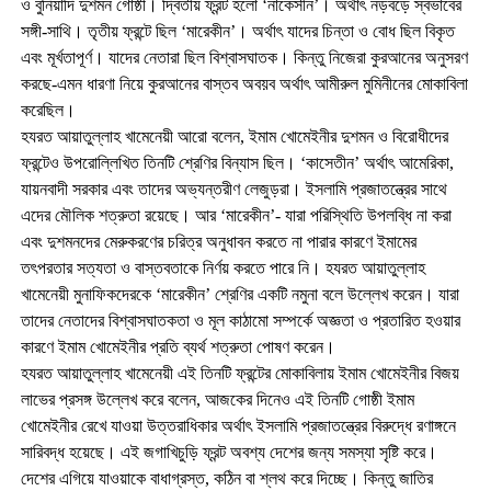
ও বুনিয়াদি দুশমন গোষ্ঠী। দ্বিতীয় ফ্রন্ট হলো ‘নাকেসীন’। অর্থাৎ নড়বড়ে স্বভাবের
সঙ্গী-সাথি। তৃতীয় ফ্রন্টে ছিল ‘মারেকীন’। অর্থাৎ যাদের চিন্তা ও বোধ ছিল বিকৃত
এবং মূর্খতাপূর্ণ। যাদের নেতারা ছিল বিশ্বাসঘাতক। কিন্তু নিজেরা কুরআনের অনুসরণ
করছে-এমন ধারণা নিয়ে কুরআনের বাস্তব অবয়ব অর্থাৎ আমীরুল মুমিনীনের মোকাবিলা
করেছিল।
হযরত আয়াতুল্লাহ খামেনেয়ী আরো বলেন, ইমাম খোমেইনীর দুশমন ও বিরোধীদের
ফ্রন্টেও উপরোল্লিখিত তিনটি শ্রেণির বিন্যাস ছিল। ‘কাসেতীন’ অর্থাৎ আমেরিকা,
যায়নবাদী সরকার এবং তাদের অভ্যন্তরীণ লেজুড়রা। ইসলামি প্রজাতন্ত্রের সাথে
এদের মৌলিক শত্রুতা রয়েছে। আর ‘মারেকীন’- যারা পরিস্থিতি উপলব্ধি না করা
এবং দুশমনদের মেরুকরণের চরিত্র অনুধাবন করতে না পারার কারণে ইমামের
তৎপরতার সত্যতা ও বাস্তবতাকে নির্ণয় করতে পারে নি। হযরত আয়াতুল্লাহ
খামেনেয়ী মুনাফিকদেরকে ‘মারেকীন’ শ্রেণির একটি নমুনা বলে উল্লেখ করেন। যারা
তাদের নেতাদের বিশ্বাসঘাতকতা ও মূল কাঠামো সম্পর্কে অজ্ঞতা ও প্রতারিত হওয়ার
কারণে ইমাম খোমেইনীর প্রতি ব্যর্থ শত্রুতা পোষণ করেন।
হযরত আয়াতুল্লাহ খামেনেয়ী এই তিনটি ফ্রন্টের মোকাবিলায় ইমাম খোমেইনীর বিজয়
লাভের প্রসঙ্গ উল্লেখ করে বলেন, আজকের দিনেও এই তিনটি গোষ্ঠী ইমাম
খোমেইনীর রেখে যাওয়া উত্তরাধিকার অর্থাৎ ইসলামি প্রজাতন্ত্রের বিরুদ্ধে রণাঙ্গনে
সারিবদ্ধ হয়েছে। এই জগাখিচুড়ি ফ্রন্ট অবশ্য দেশের জন্য সমস্যা সৃষ্টি করে।
দেশের এগিয়ে যাওয়াকে বাধাগ্রস্ত, কঠিন বা শ্লথ করে দিচ্ছে। কিন্তু জাতির