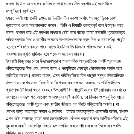
জনগণের উচ্চ মনোবলের বদৌলতে তারা তাদের নীল নকশার এই অংশটিতে
সম্পূর্ণরূপে ব্যর্থ হবে।
হযরত আলী খামেনেয়ী দুশমনের দ্বিতীয় নীল নকশা অর্থাৎ ‘মনস্তাত্ত্বিক চাপ’
প্রয়োগের ওপর আলোকপাত করেন। তিনি এ বিষয়টি গুরুত্বপূর্ণ বলে উল্লেখ করে
বলেন, দুশমন তার এই নকশার মাধ্যমে চেষ্টা করে যাচ্ছে যাতে ইসলামি প্রজাতন্ত্রের
শক্তিমত্তার দিক ও জাতীয় ক্ষমতার উপাদানগুলোকে দুর্বল দিক ও চ্যালেঞ্জিং পয়েন্ট
হিসেবে পরিবর্তন করতে পারে, যাতে ইরানি জাতি নিজস্ব শক্তিমত্তার এই
বিষয়গুলোর প্রতি সন্দিহান হয়ে পড়ে ও মনোবল হারায়।
ইসলামি বিপ্লবের নেতা উদাহরণস্বরূপ পারমাণবিক অগ্রগতিকে একটি প্রধানতম
শক্তিমত্তার দিক এবং দেশের জ্ঞান ও প্রযুক্তির ক্ষেত্রে গৌরবজনক অর্জন বলে
অভিহিত করেন। রাহবার বলেন, এমন পরিস্থিতিতে বিশ পার্সেন্ট সমৃদ্ধ ইউরোনিয়াম
উৎপাদনে দেশের তরুণ বিজ্ঞানী ও বিশেষজ্ঞদের সক্ষমতা অর্জন- যে পরিস্থিতিতে
প্রতিপক্ষ চিকিৎসা খাতে ব্যবহার উপযোগী বিশ পার্সেন্ট সমৃদ্ধ ইউরোনিয়াম সরবরাহের
ব্যাপারে নানারূপ শর্ত আরোপ ও সমস্যার সৃষ্টি করছিল, তা বিজ্ঞান ও প্রযুক্তি খাতে
শক্তিমত্তার একটি সূচক এবং জাতীয় জীবনে এক বিরাট শক্তিশালী অর্জন। যা
দেশের জন্য অত্যন্ত সম্মান ও মর্যাদার। হযরত আয়াতুল্লাহ খামেনেয়ী বলেন, দুশমন
এখন চেষ্টা চালাচ্ছে যাতে নানা মনস্তাত্ত্বিক কৌশল প্রয়োগ করে জাতীয় শক্তির এই
সূচককে একটি চ্যালেঞ্জিং বিষয়ে রূপান্তরিত করতে পারে এবং জাতিকে এর প্রতি
সন্দিহান করে তুলতে পারে।