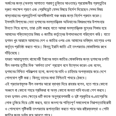
অর্জনের জন্য (অবশ্য আপাতত পরমাণু চুক্তির আওতায়) প্রয়োজনীয় প্রস্তুতির
দ্রুত পদক্ষেপ গ্রহণ এবং প্রেসিডেন্ট যেসব বিষয়ে নির্দেশ দিয়েছেন সেসব বিষয়
বাস্তবায়নের প্রস্তুতিপর্ব আগামীকালই শুরু করার জন্য নির্দেশ প্রদান করেন।
ইসলামি বিপ্লবের নেতা দুশমনের মনস্তাত্ত্বিক অভিযানের বিষয়গুলোর উপসংহার
টানতে গিয়ে বলেন, তারা চেষ্টা করছে যাতে আমরা মনস্তাত্ত্বিক যুদ্ধের শিকার হয়ে
আমাদের শক্তিমত্তার বিষয় ও জাতীয় কর্তৃত্বের উপাদানগুলো পরিত্যাগ করি। যাতে
দুশমন খুব আরামে আমাদের দেশ ও জাতির ওপর এবং আমাদের ভবিষ্যৎ ভাগ্যের ওপর
কর্তৃত্ব প্রতিষ্ঠা করতে পারে। কিন্তু ইরানি জাতি এই তৎপরতার মোকাবিলায় রুখে
দাঁড়িয়েছে।
হযরত আয়াতুল্লাহ খামেনেয়ী ইরানের মহান জাতির মোকাবিলার জন্য দুশমনের চলতি
নীল নকশার তৃতীয় দিক ‘কর্মগত চাপ’ প্রয়োগ বলে উল্লেখ করেন এবং বলেন,
দুশমনের নিশ্চিত পরিকল্পনা হলো, জনগণের দাবি ও চাহিদার অপব্যবহার করে দেশে
গোলযোগ সৃষ্টি করা। কিন্তু তাদের মাথা নিশ্চিতই পাথরে ঠেকবে।
এই প্রতারণামূলক নীল নকশার আরো ব্যাখ্যা দিয়ে রাহবার বলেন, হতে পারে কোনো
অঞ্চলে বা কোনো শহরে শ্রমিকরা বা অন্য কোনো জনতা দাবি দাওয়া পেশ করবে।
তখন দুশমন এসব ক্ষেত্রে গুটি কতক অনুপ্রবেশকারী ও দুষ্ট প্রকৃতির গুণ্ডাশ্রেণির
লোক ঢুকিয়ে দিয়ে চেষ্টা করবে, যাতে জনগণের শান্তিপূর্ণ সমাবেশকে নিরাপত্তাবিরোধী
ও গোলযোগ সৃষ্টিকারী তৎপরতায় রূপান্তরিত করতে পারে আর রাষ্ট্রব্যবস্থা ও গোটা
জাতির জন্য দুর্নাম বয়ে আনতে পারে।