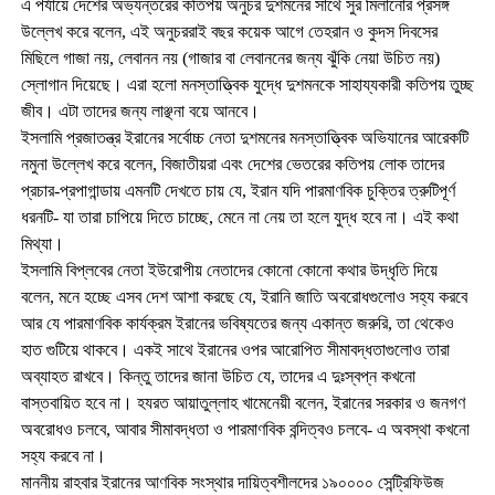
এ পর্যায়ে দেশের অভ্যন্তরের কতিপয় অনুচর দুশমনের সাথে সুর মিলানোর প্রসঙ্গ
উল্লেখ করে বলেন, এই অনুচররাই বছর কয়েক আগে তেহরান ও কুদস দিবসের
মিছিলে গাজা নয়, লেবানন নয় (গাজার বা লেবাননের জন্য ঝুঁকি নেয়া উচিত নয়)
স্লোগান দিয়েছে। এরা হলো মনস্তাত্ত্বিক যুদ্ধে দুশমনকে সাহায্যকারী কতিপয় তুচ্ছ
জীব। এটা তাদের জন্য লাঞ্ছনা বয়ে আনবে।
ইসলামি প্রজাতন্ত্র ইরানের সর্বোচ্চ নেতা দুশমনের মনস্তাত্ত্বিক অভিযানের আরেকটি
নমুনা উল্লেখ করে বলেন, বিজাতীয়রা এবং দেশের ভেতরের কতিপয় লোক তাদের
প্রচার-প্রপাগান্ডায় এমনটি দেখতে চায় যে, ইরান যদি পারমাণবিক চুক্তির ত্রুটিপূর্ণ
ধরনটি- যা তারা চাপিয়ে দিতে চাচ্ছে, মেনে না নেয় তা হলে যুদ্ধ হবে না। এই কথা
মিথ্যা।
ইসলামি বিপ্লবের নেতা ইউরোপীয় নেতাদের কোনো কোনো কথার উদ্ধৃতি দিয়ে
বলেন, মনে হচ্ছে এসব দেশ আশা করছে যে, ইরানি জাতি অবরোধগুলোও সহ্য করবে
আর যে পারমাণবিক কার্যক্রম ইরানের ভবিষ্যতের জন্য একান্ত জরুরি, তা থেকেও
হাত গুটিয়ে থাকবে। একই সাথে ইরানের ওপর আরোপিত সীমাবদ্ধতাগুলোও তারা
অব্যাহত রাখবে। কিন্তু তাদের জানা উচিত যে, তাদের এ দুঃস্বপ্ন কখনো
বাস্তবায়িত হবে না। হযরত আয়াতুল্লাহ খামেনেয়ী বলেন, ইরানের সরকার ও জনগণ
অবরোধও চলবে, আবার সীমাবদ্ধতা ও পারমাণবিক বন্দিত্বও চলবে- এ অবস্থা কখনো
সহ্য করবে না।
মাননীয় রাহবার ইরানের আণবিক সংস্থার দায়িত্বশীলদের ১৯০০০০ সেন্ট্রিফিউজ