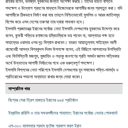
রাহবার বলেন, ভবিষ্যৎ যুবকদের জন্যই অপেক্ষা করছে। তাদের উচিত বাস্তব
পদক্ষেপ ও উদ্যোগ গ্রহণের মাধ্যমে নিজেদেরকে আগামীর জন্য প্রস্তুত করা। যদি
আগামীকে ঠিকভাবে নির্মাণ করা যায় তাহলে নিশ্চিতভাবেই মুসলিম ও আরব জাতিসমূহ
বিশেষ করে এসব দেশের তরুণরা তার দ্বারা লাভবান হবে।
ইসলামি প্রজাতন্ত্র ইরানের সর্বোচ্চ নেতা ইসলামি দেশগুলোর যুবকদের উদ্দেশ্য করে
বলেন, কুফরী শক্তির রণাঙ্গনের হম্বিতম্বিকে ভয় পাবেন না, আল্লাহর পক্ষ হতে
সাহায্যের ওয়াদার ওপর দৃঢ় বিশ্বাস রাখবেন। হযরত আয়াতুল্লাহ সাইয়্যেদ আলী
খামেনেয়ী আসন্ন বিশ্বকুদস দিবস উপলক্ষে বলেন, এই মিছিলে আপনাদের উপস্থিতি
এবং ফিলিস্তিনী মজলুম, মুজাহিদ ও লড়াকু জনগণের প্রতি সমর্থন জ্ঞাপন সত্যিকার
অর্থে উন্নততর আগামী নির্বাচনের পথে এক গুরুত্বপূর্ণ পদক্ষেপ।
ইসলামি বিপ্লবের নেতা পরিশেষে ইসলামি দেশগুলোর যুব সমাজের শক্তি-সামর্থ্য ও
প্রতিরোধের পথচলা অব্যাহত রাখার জন্য দোয়া করেন।
সাম্প্রতিক খবর
বিশ্বের সেরা ত্রিশ হাজারে ইরানের ৬৯৪ প্রতিষ্ঠান
ইব্রাহিম রায়িসি ও তার সফরসঙ্গীদের শাহাদাত: ইরানের সর্বোচ্চ নেতার শোকবার্তা
এস-৩০০ ব্যবস্থার প্রথম ফুটেজ প্রকাশ করল ইরান