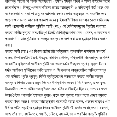
পরিপন্থি আচরণের শিকার হয়েছিলেন, (ইমাম) মজবুত পাথর ও অটল পাহাড়ের মতো
রুখে দাঁড়ান। কিন্তু একজন শহীদের মায়ের আত্মত্যাগী ও ভক্তিপূর্ণ বার্তা পড়ে এবং
অধিকারহারা ও নাঙ্গা পা মানুষের অধিকার রক্ষার বেলায় অত্যন্ত সংবেদনশীল হয়ে
পড়েন ও একান্ত কাতরতা প্রকাশ করেন। ইসলামি বিপ্লবের মহান নেতা সাইয়্যেদ
আলী খামেনেয়ী আমীরুল মুমিনীন আলী (আ.)-এর বৈশিষ্ট্যসমূহের দ্বিতীয় অধ্যায়ে
হযরত আলীর দৃশ্যত অসংগতিপূর্ণ তিনটি বৈশিষ্ট্যের বর্ণনা দেন। যেমন, একতেদার বা
ক্ষমতাচর্চা। মাজলুমিয়াত বা মজলুম অবস্থাকে বরণ করা এবং চূড়ান্ত বিজয় অর্জন
করা।
হযরত আলী (আ.)-এর বিশাল রাষ্ট্রে তাঁর শক্তিমান প্রশাসনিক কার্যক্রম সম্পর্কে
বলেন, ইস্পাতকঠিন ইচ্ছা, বীরত্ব, সামরিক কৌশল, শক্তিশালী বাচনভক্তি ও বলিষ্ঠ
আকর্ষণীয় যুক্তিতর্ক আমীরুল মুমিনীনের ক্ষমতাচর্চার উজ্জ্বল নমুনা। মুত্তাকীদের
সর্দার আমীরুল মুমিনীনের প্রতি দুশমন ও হিংসুকদের কাপুরুষোচিত অভিযোগসমূহ
এবং দুনিয়ার প্রতি প্রলুব্ধ বিশিষ্ট ব্যক্তিবর্গের আচরণকে হযরত আলীর মজলুম
অবস্থার শিকার হওয়ার নমুনা হিসেবে উপস্থাপন করেন। তিনি বলেন, এসব কুল-
কিনারাহীন চাপ ও গভীর মাজলুমিয়াত এত কঠিন ও সীমাহীন ছিল যে, সাগরের মতো
উদার র্ধৈযের পরাকাষ্ঠা ইমামকে কুয়ার (পাড়ে বসে কুয়ার) সাথে মনের বেদনা ব্যক্ত
করতে বাধ্য করত। হযরত আয়াতুল্লাহ খামেনেয়ী আরো বলেন, এতসব সত্ত্বেও এই
দীর্ঘ ও কঠিন লড়াইয়ে চূড়ান্ত বিজয় আমীরুল মুমিনীনই অর্জন করেছিলেন। কেননা,
আজ তাঁর নাম, ব্যক্তিত্ব, খ্যাতি, চরিত্র, ন্যায়-ইনসাফ প্রতিষ্ঠা প্রভৃতি পৃথিবীর