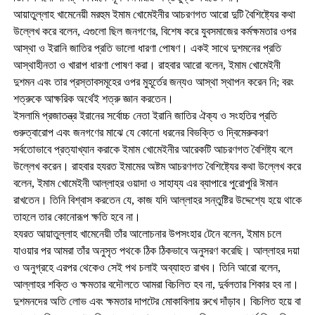
আয়াতুল্লাহ খামেনেয়ী মরহুম ইমাম খোমেইনীর আচরণগত আরো দুটি বৈশিষ্ট্যের কথা
উল্লেখ করে বলেন, এগুলো ছিল জনগণের, বিশেষ করে যুবসমাজের কর্মক্ষমতার ওপর
আস্থা ও ইরানি জাতির প্রতি ভালো ধারণা পোষণ। একই সাথে দুশমনের প্রতি
আস্থাহীনতা ও খারাপ ধারণা পোষণ করা। রাহবার আরো বলেন, ইমাম খোমেইনী
দুশমন এবং তার প্রস্তাবসমূহের ওপর মুহূর্তের জন্যও আস্থা স্থাপন করেন নি; বরং
শত্রুকে আক্ষরিক অর্থেই শত্রু জ্ঞান করতেন।
ইসলামি প্রজাতন্ত্র ইরানের সর্বোচ্চ নেতা ইরানি জাতির ঐক্য ও সংহতির প্রতি
গুরুত্বারোপ এবং জনগণের মাঝে যে কোনো ধরনের বিভক্তি ও দ্বিমেরুকরণ
সর্বতোভাবে প্রত্যাখ্যান করাকে ইমাম খোমেইনীর আরেকটি আচরণগত বৈশিষ্ট্য বলে
উল্লেখ করেন। রাহবার হযরত ইমামের অষ্টম আচরণগত বৈশিষ্ট্যের কথা উল্লেখ করে
বলেন, ইমাম খোমেইনী আল্লাহর ওয়াদা ও সাহায্য এর ব্যাপারে পুরোপুরি ঈমান
রাখতেন। তিনি বিশ্বাস করতেন যে, কাজ যদি আল্লাহর সন্তুষ্টির উদ্দেশ্যে হয়ে থাকে
তাহলে তার কোনোরূপ ক্ষতি হবে না।
হযরত আয়াতুল্লাহ খামেনেয়ী তাঁর আলোচনার উপসংহার টেনে বলেন, ইমাম চলে
যাওয়ার পর আমরা তাঁর অনুসৃত পথকে ঠিক ঠিকভাবে অনুসরণ করেছি। আল্লাহর দয়া
ও অনুগ্রহে এরপর থেকেও সেই পথ চলাই অব্যাহত রাখব। তিনি আরো বলেন,
আল্লাহর শক্তি ও ক্ষমতার বদৌলতে আমরা বিচলিত হব না, দুর্বলতার শিকার হব না।
দুশমনদের অতি লোভ এবং ক্ষমতার দাপটের মোকাবিলায় রুখে দাঁড়াব। বিচলিত হয়ে বা