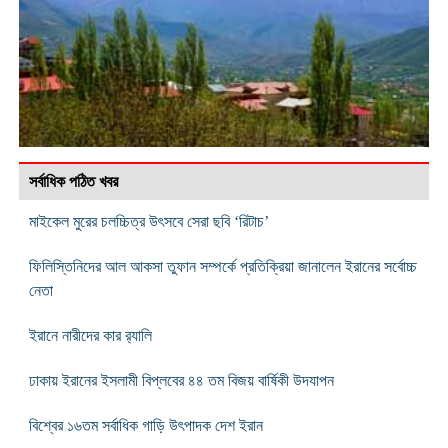
সর্বাধিক পঠিত খবর
মাইকেল মুরের চলচ্চিত্র উৎসবে সেরা ছবি ‘রিটাচ’
ফিলিস্তিনিদের আল আকসা তুফান সম্পর্কে প্রতিক্রিয়া জানালেন ইরানের সর্বোচ্চ
নেতা
ইরানে নারীদের কার র‌্যালি
ঢাকায় ইরানের ইসলামী বিপ্লবের ৪৪ তম বিজয় বার্ষিকী উদযাপন
বিশ্বের ১৬তম সর্বাধিক গাড়ি উৎপাদক দেশ ইরান