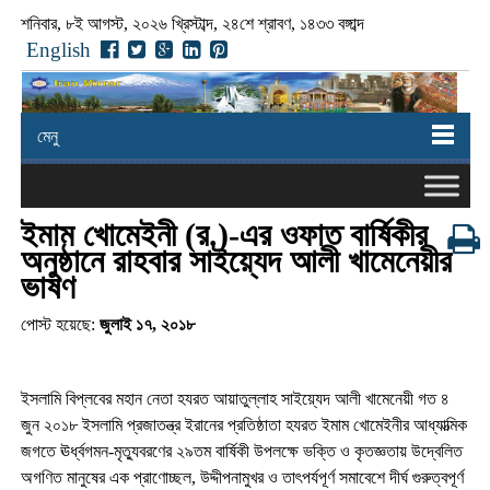
শনিবার, ৮ই আগস্ট, ২০২৬ খ্রিস্টাব্দ, ২৪শে শ্রাবণ, ১৪৩৩ বঙ্গাব্দ
English
মেনু
ইমাম খোমেইনী (র.)-এর ওফাত বার্ষিকীর
অনুষ্ঠানে রাহবার সাইয়্যেদ আলী খামেনেয়ীর
ভাষণ
পোস্ট হয়েছে:
জুলাই ১৭, ২০১৮
ইসলামি বিপ্লবের মহান নেতা হযরত আয়াতুল্লাহ সাইয়্যেদ আলী খামেনেয়ী গত ৪
জুন ২০১৮ ইসলামি প্রজাতন্ত্র ইরানের প্রতিষ্ঠাতা হযরত ইমাম খোমেইনীর আধ্যাত্মিক
জগতে ঊর্ধ্বগমন-মৃত্যুবরণের ২৯তম বার্ষিকী উপলক্ষে ভক্তি ও কৃতজ্ঞতায় উদ্বেলিত
অগণিত মানুষের এক প্রাণোচ্ছল, উদ্দীপনামুখর ও তাৎপর্যপূর্ণ সমাবেশে দীর্ঘ গুরুত্বপূর্ণ