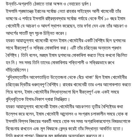
উন্নতি-অগ্রগতি ঠেকাতে তারা অক্ষম ও নেহায়েত দুর্বল।
ইসলামি প্রজাতন্ত্র ইরানের সর্বোচ্চ নেতা রাহবার সাইয়্যেদ আলী খামেনেয়ী তাঁর
ভাষণের এ পর্যায়ে ইসলামি রাষ্ট্রব্যবস্থার সর্বোচ্চ পর্যায়ে থেকে দীর্ঘ ১০ বছর ইমাম
খোমেইনী যে আচরণ ও আদর্শ স্থাপন করেছেন, তার বর্ণনা দেন এবং তাঁর আচরণ ও
আদর্শের সাতটি মূল সূচক চিহ্নিত করেন।
হযরত আয়াতুল্লাহ খামেনেয়ী বলেন ইমাম খোমেইনীর একটি বৈশিষ্ট্য ছিল দুশমনের
সাথে বীরত্বপূর্ণ ও সক্রিয় মোকাবিলা করা। এটি তাঁর চরিত্রের অন্যতম প্রধান
বৈশিষ্ট্য। তিনি বলেন, মরহুম ইমাম দুশমনের মোকাবিলা করতে গিয়ে কখনো বিচলিত
হন নি। সব সময় তিনি তাদের মোকাবিলায় শক্তিশালী ও সক্রিয়ভাবে রুখে
দাঁড়িয়েছিলেন।
‘বুদ্ধিমত্তাহীন আবেগতাড়িত উত্তেজনা থেকে বেঁচে থাকা’ ছিল ইমাম খোমেইনীর
চরিত্রের দ্বিতীয় গুরুত্বপূর্ণ বৈশিষ্ট্য। রাহবার খামেনেয়ী তার ওপর আলোকপাত করতে
গিয়ে বলেন, ইমাম খোমেইনীর সিদ্ধান্তগুলো ছিল বীরত্বপূর্ণ এবং একই সময়ে
বুদ্ধিবৃত্তিক হিসাব-নিকাশ দ্বারা নিয়ন্ত্রিত।
হযরত আয়াতুল্লাহ খামেনেয়ী ইমাম খোমেইনীর আচরণগত তৃতীয় বৈশিষ্ট্যের কথা
উল্লেখ করে বলেন, ইমাম খোমেইনী আন্দোলন ও সংগ্রাম চলাকালীন সময়ে হোক বা
ইসলামি বিপ্লব বিজয়ের পরবর্তী সময়ে হোক সব সময় অগ্রাধিকারযোগ্য বিষয়গুলোকে
বিবেচনায় রাখতেন এবং মূল বিষয়কে কেন্দ্র করেই তাঁর সিদ্ধান্ত আবর্তিত হতো।
তিনি কখনো পাশর্^ বিষয়কে মূল কর্মধারায় অন্তর্ভুক্ত করতেন না।