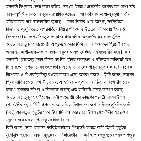
ইসলামি বিপ্লবের নেতা স্মরণ করিয়ে দেন যে, ইমাম খোমেইনীর অনেকগুলো আশা তাঁর
বরকতপূর্ণ জীবনকালে বাস্তবে রূপায়িত হয়েছে। আর তাঁর বহু আশা-প্রত্যাশা তাঁর
ইন্তিকালের পরে বাস্তবায়িত হয়েছে। যেমন নিজের ওপর আস্থা, স্বনির্ভরতা,
বিজ্ঞান ও প্রযুক্তিতে অগ্রগতি, এশিয়ার পশ্চিমে ও উত্তর আফ্রিকায় ইসলামি
বিপ্লবের প্রভাববলয় বিস্তৃত হওয়া ও রাজনৈতিক অগ্রগতি এর অন্তর্ভুক্ত।
হযরত আয়াতুল্লাহ খামেনেয়ী এ প্রসঙ্গে জোর দিয়ে বলেন, আমাদের প্রিয় ইমামের
অন্যান্য আশা-আকাক্সক্ষা ও লক্ষ্যসমূহও আল্লাহর ইচ্ছায় বাস্তবায়িত হবে। আর
ইসলামি প্রজাতন্ত্র ইরান দিনের পর দিন সুউচ্চ অবস্থান ও বলিষ্ঠতার অধিকারী হবে।
তিনি বলেন, দুশমন যেসব তৎপরতা চালাচ্ছে তা তাদের শক্তিমত্তার কারণে নয়; বরং
দিশেহারা ও কিংকর্তব্যবিমূঢ় হওয়ার কারণে এসব আচরণ করছে। তিনি বলেন, ইরানের
প্রিয় জাতির জেনে রাখা উচিত যে, এ জাতির অগ্রগতি, বলিষ্ঠতা ও রুখে দাঁড়ানোর
কারণে দুশমনরা ক্ষীপ্ত ও দিশেহারা হয়েছে এবং তড়িঘড়ি কতক আচরণ করছে।
হযরত আয়াতুল্লাহ সাইয়্যেদ আলী খামেনেয়ী তাঁর ভাষণের পরবর্তী অংশে ইমাম
খোমেইনীর মৃত্যুবার্ষিকী উপলক্ষে আয়োজিত বিশাল সমাবেশে আমীরুল মুমিনীন আলী
(আ.)-এর শত্রু ফ্রন্টের সাথে ইসলামি বিপ্লবের নেতা ইমাম খোমেইনীর শত্রুদের
ফ্রন্টের মধ্যকার সাদৃশ্যসমূহের বিবরণ দেন।
তিনি বলেন, ন্যায়-ইনসাফ প্রতিষ্ঠাকারীদের শিরোমণি হযরত আলী তিনটি ফ্রন্টের
মুখোমুখি ছিলেন। একটি ফ্রন্টের নাম ‘কাসেতীন’। অর্থাৎ তাঁর হুকুমতের প্রকৃত শত্রু