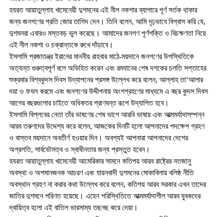
হযরত আয়াতুল্লাহ খামেনেয়ী দুশমনের এই নীল নকশার ব্যাপারে পূর্ণ সর্তক থাকার
জন্য জনগণের প্রতি জোর তাগিদ দেন। তিনি বলেন, আমি দৃঢ়ভাবে বিশ্বাস করি যে,
দুশমনরা এবারও মস্তবড় ভুল করেছে। আমাদের জনগণ পূর্ণশক্তি ও বিচক্ষণতা নিয়ে
এই নীল নকশা ও চক্রান্তকে রুখে দাঁড়াবে।
ইসলামি প্রজাতন্ত্র ইরানের মাননীয় রাহবার মাঠে-ময়দানে জনগণের উপস্থিতিকে
অত্যন্ত গুরুত্বপূর্ণ বলে অভিহিত করেন এবং রমযানের শেষ দশকের চলতি সপ্তাহের
শুক্রবার বিশ্বকুদস দিবস উদ্যাপনের প্রসঙ্গ উল্লেখ করে বলেন, আল্লাহ তা‘আলার
দয়া ও ফযল করমে এবং জনগণের উদ্দীপনায় অংশগ্রহণের মাধ্যমে এ বছর কুদস দিবস
আগের বছরগুলোর চাইতে অধিকতর প্রাণবন্ত রূপে উদ্যাপিত হবে।
ইসলামি বিপ্লবের নেতা তাঁর ভাষণের শেষ ভাগে আরবি ভাষায় এবং আত্মমর্যাদাসম্পন্ন
আরব তরুণদের উদ্দেশ্য করে বলেন, আজকের দিনটি হলো আপনাদের পদক্ষেপ গ্রহণ
ও বাস্তব ময়দানে অবতীর্ণ হওয়ার দিন। অবশ্যই আপনারা আপনাদের দেশের
অগ্রগতি, সার্বভৌমত্ব ও স্বাধীনতার জন্য প্রস্তুত হবেন।
হযরত আয়াতুল্লাহ খামেনেয়ী আমেরিকার সামনে কতিপয় আরব রাষ্ট্রের নতজানু
অবস্থা ও অপমানজনক আচরণ এবং যায়নবাদী দুশমনের মোকাবিলায় বলিষ্ঠ নীতি
অবস্থান গ্রহণ না করার কথা উল্লেখ করে বলেন, কতিপয় আরব সরকার এখন তাদের
জাতির দুশমনে পরিণত হয়েছে। এহেন পরিস্থিতিতে আত্মমর্যাদাশীল আরব যুবকদের
দ্বায়িত্ব হলো এই বাতিল ভারসাম্য তছনছ করে দেয়া।