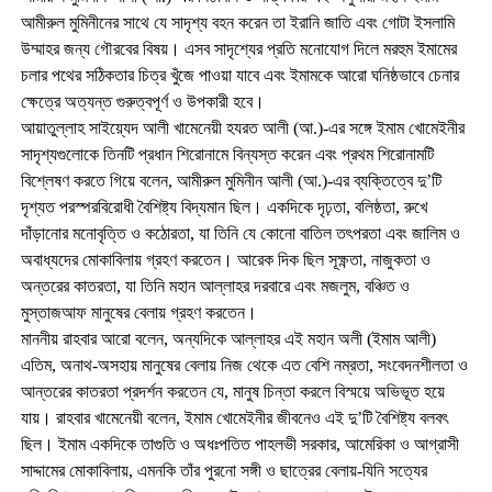
আমীরুল মুমিনীনের সাথে যে সাদৃশ্য বহন করেন তা ইরানি জাতি এবং গোটা ইসলামি
উম্মাহর জন্য গৌরবের বিষয়। এসব সাদৃশ্যের প্রতি মনোযোগ দিলে মরহুম ইমামের
চলার পথের সঠিকতার চিত্র খুঁজে পাওয়া যাবে এবং ইমামকে আরো ঘনিষ্ঠভাবে চেনার
ক্ষেত্রে অত্যন্ত গুরুত্বপূর্ণ ও উপকারী হবে।
আয়াতুল্লাহ সাইয়্যেদ আলী খামেনেয়ী হযরত আলী (আ.)-এর সঙ্গে ইমাম খোমেইনীর
সাদৃশ্যগুলোকে তিনটি প্রধান শিরোনামে বিন্যস্ত করেন এবং প্রথম শিরোনামটি
বিশ্লেষণ করতে গিয়ে বলেন, আমীরুল মুমিনীন আলী (আ.)-এর ব্যক্তিত্বে দু’টি
দৃশ্যত পরস্পরবিরোধী বৈশিষ্ট্য বিদ্যমান ছিল। একদিকে দৃঢ়তা, বলিষ্ঠতা, রুখে
দাঁড়ানোর মনোবৃত্তি ও কঠোরতা, যা তিনি যে কোনো বাতিল তৎপরতা এবং জালিম ও
অবাধ্যদের মোকাবিলায় গ্রহণ করতেন। আরেক দিক ছিল সূক্ষ্ণতা, নাজুকতা ও
অন্তরের কাতরতা, যা তিনি মহান আল্লাহর দরবারে এবং মজলুম, বঞ্চিত ও
মুস্তাজআফ মানুষের বেলায় গ্রহণ করতেন।
মাননীয় রাহবার আরো বলেন, অন্যদিকে আল্লাহর এই মহান অলী (ইমাম আলী)
এতিম, অনাথ-অসহায় মানুষের বেলায় নিজ থেকে এত বেশি নম্রতা, সংবেদনশীলতা ও
আন্তরের কাতরতা প্রদর্শন করতেন যে, মানুষ চিন্তা করলে বিস্ময়ে অভিভূত হয়ে
যায়। রাহবার খামেনেয়ী বলেন, ইমাম খোমেইনীর জীবনেও এই দু’টি বৈশিষ্ট্য বলবৎ
ছিল। ইমাম একদিকে তাগুতি ও অধঃপতিত পাহলভী সরকার, আমেরিকা ও আগ্রাসী
সাদ্দামের মোকাবিলায়, এমনকি তাঁর পুরনো সঙ্গী ও ছাত্রের বেলায়-যিনি সত্যের