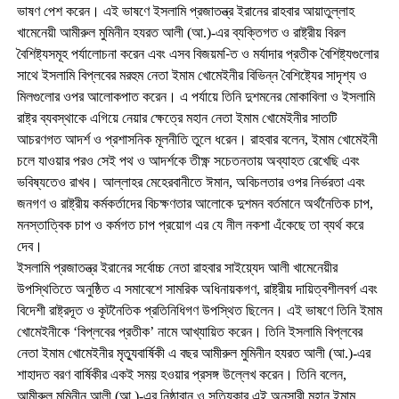
ভাষণ পেশ করেন। এই ভাষণে ইসলামি প্রজাতন্ত্র ইরানের রাহবার আয়াতুল্লাহ
খামেনেয়ী আমীরুল মুমিনীন হযরত আলী (আ.)-এর ব্যক্তিগত ও রাষ্ট্রীয় বিরল
বৈশিষ্ট্যসমূহ পর্যালোচনা করেন এবং এসব বিজয়ম-িত ও মর্যাদার প্রতীক বৈশিষ্ট্যগুলোর
সাথে ইসলামি বিপ্লবের মরহুম নেতা ইমাম খোমেইনীর বিভিন্ন বৈশিষ্ট্যের সাদৃশ্য ও
মিলগুলোর ওপর আলোকপাত করেন। এ পর্যায়ে তিনি দুশমনের মোকাবিলা ও ইসলামি
রাষ্ট্র ব্যবস্থাকে এগিয়ে নেয়ার ক্ষেত্রে মহান নেতা ইমাম খোমেইনীর সাতটি
আচরণগত আদর্শ ও প্রশাসনিক মূলনীতি তুলে ধরেন। রাহবার বলেন, ইমাম খোমেইনী
চলে যাওয়ার পরও সেই পথ ও আদর্শকে তীক্ষ্ণ সচেতনতায় অব্যাহত রেখেছি এবং
ভবিষ্যতেও রাখব। আল্লাহর মেহেরবানীতে ঈমান, অবিচলতার ওপর নির্ভরতা এবং
জনগণ ও রাষ্ট্রীয় কর্মকর্তাদের বিচক্ষণতার আলোকে দুশমন বর্তমানে অর্থনৈতিক চাপ,
মনস্তাত্বিক চাপ ও কর্মগত চাপ প্রয়োগ এর যে নীল নকশা এঁকেছে তা ব্যর্থ করে
দেব।
ইসলামি প্রজাতন্ত্র ইরানের সর্বোচ্চ নেতা রাহবার সাইয়্যেদ আলী খামেনেয়ীর
উপস্থিতিতে অনুষ্ঠিত এ সমাবেশে সামরিক অধিনায়কগণ, রাষ্ট্রীয় দায়িত্বশীলবর্গ এবং
বিদেশী রাষ্ট্রদূত ও কূটনৈতিক প্রতিনিধিগণ উপস্থিত ছিলেন। এই ভাষণে তিনি ইমাম
খোমেইনীকে ‘বিপ্লবের প্রতীক’ নামে আখ্যায়িত করেন। তিনি ইসলামি বিপ্লবের
নেতা ইমাম খোমেইনীর মৃত্যুবার্ষিকী এ বছর আমীরুল মুমিনীন হযরত আলী (আ.)-এর
শাহাদত বরণ বার্ষিকীর একই সময় হওয়ার প্রসঙ্গ উল্লেখ করেন। তিনি বলেন,
আমীরুল মুমিনীন আলী (আ.)-এর নিষ্ঠাবান ও সত্যিকার এই অনুসারী মহান ইমাম