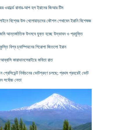
িয়র ওয়ার্ল্ডে রানার-আপ হল ইরানের জিআর টিম
াইনে বিশ্বের উশু খেলোয়াড়দের কৌশল শেখাবেন ইরানি বিশেষজ্ঞ
িজমি আন্তর্জাতিক উৎসবে যুক্ত হচ্ছে উদ্ভাবন ও প্রযুক্তি
 কুস্তি বিশ্ব চ্যাম্পিয়নের শিরোপা জিতলো ইরান
 আব্বাসি কারাভানসেরাইয়ে কবিতা রাত
নে প্রেসিডেন্ট নির্বাচনের ভোটগ্রহণ চলছে; প্রথম প্রহরেই ভোট
ন সর্বোচ্চ নেতা