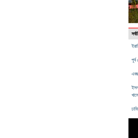
সর্
ইরান
পূর
এবছ
ইসল
খাম
ঢাব