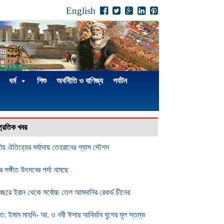
English
ধর্ম
শিশু
অর্থনীতি ও বাণিজ্য
পর্যটন
্প্রতিক খবর
ীয় ঐতিহ্যের মর্যাদায় তেহরানের গ্যাস স্টেশন
 সঙ্গীত উৎসবের পর্দা নামছে
বছরে ইরান থেকে সর্বোচ্চ তেল আমদানির রেকর্ড চীনের
ত: ইমাম মাহদি- আ. ও নবী ঈসার আবির্ভাব যুগের মূল স্তম্ভ