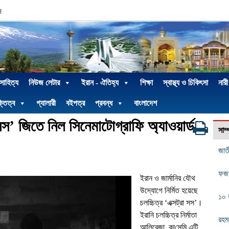
দ
 সাহিত্য
নিউজ লেটার
ইরান - ঐতিহ্য
শিক্ষা
স্বাস্থ্য ও চিকিৎসা
নারী
্তিত্ব
গ্যালারী
বইপত্র
প্রবন্ধ
বাংলাদেশ
া সস’ জিতে নিল সিনেমাটোগ্রাফি অ্যাওয়ার্ড
সাম
জাত
ফজর
ইরান ও জার্মানির যৌথ
উদ্যোগে নির্মিত হয়েছে
১০ 
চলচ্চিত্র
‘
এক্সট্রা সস
’
।
ইরানি চলচ্চিত্র নির্মাতা
রহম
আলিরেজা
কা
সেমি এটি