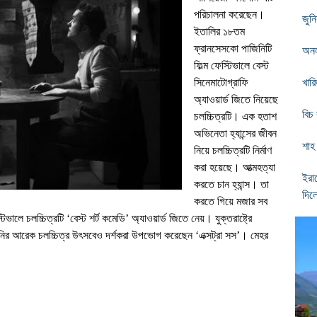
পরিচালনা করেছেন।
জুন
ইতালির ১৮তম
ফ্রানসেসকো পাজিনিটি
অনল
ফিল্ম ফেস্টিভালে বেস্ট
সিনেমাটোগ্রাফি
খার
অ্যাওয়ার্ড জিতে নিয়েছে
বিচ
চলচ্চিত্রটি। এক
হতাশ
অভিনেতা হ্যান্সের জীবন
শাহ
নিয়ে চলচ্চিত্রটি নির্মাণ
করা হয়েছে। আত্মহত্যা
ইরা
করতে চান হ্যান্স। তা
দিলে
করতে
গিয়ে
মজার সব
্টিভালে চলচ্চিত্রটি
‘
বেস্ট শর্ট কমেডি
’ অ্যা
ওয়ার্ড জিতে নেয়। যুক্তরাষ্ট্রে
ার্মানির আরেক চলচ্চিত্র উৎসবেও দর্শকরা উপভোগ করেছেন
‘
এক্সট্রা সস
’
। মেহর