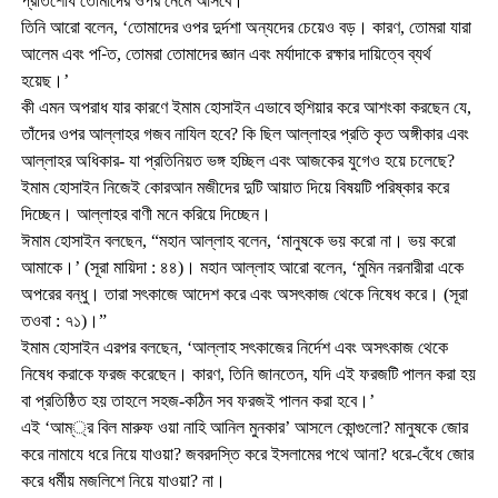
প্রতিশোধ তোমাদের ওপর নেমে আসবে।’
তিনি আরো বলেন, ‘তোমাদের ওপর দুর্দশা অন্যদের চেয়েও বড়। কারণ, তোমরা যারা
আলেম এবং প-িত, তোমরা তোমাদের জ্ঞান এবং মর্যাদাকে রক্ষার দায়িত্বে ব্যর্থ
হয়েছ।’
কী এমন অপরাধ যার কারণে ইমাম হোসাইন এভাবে হুশিয়ার করে আশংকা করছেন যে,
তাঁদের ওপর আল্লাহর গজব নাযিল হবে? কি ছিল আল্লাহর প্রতি কৃত অঙ্গীকার এবং
আল্লাহর অধিকার- যা প্রতিনিয়ত ভঙ্গ হচ্ছিল এবং আজকের যুগেও হয়ে চলেছে?
ইমাম হোসাইন নিজেই কোরআন মজীদের দুটি আয়াত দিয়ে বিষয়টি পরিষ্কার করে
দিচ্ছেন। আল্লাহর বাণী মনে করিয়ে দিচ্ছেন।
ঈমাম হোসাইন বলছেন, “মহান আল্লাহ বলেন, ‘মানুষকে ভয় করো না। ভয় করো
আমাকে।’ (সূরা মায়িদা : ৪৪)। মহান আল্লাহ আরো বলেন, ‘মুমিন নরনারীরা একে
অপরের বন্ধু। তারা সৎকাজে আদেশ করে এবং অসৎকাজ থেকে নিষেধ করে। (সূরা
তওবা : ৭১)।”
ইমাম হোসাইন এরপর বলছেন, ‘আল্লাহ সৎকাজের নির্দেশ এবং অসৎকাজ থেকে
নিষেধ করাকে ফরজ করেছেন। কারণ, তিনি জানতেন, যদি এই ফরজটি পালন করা হয়
বা প্রতিষ্ঠিত হয় তাহলে সহজ-কঠিন সব ফরজই পালন করা হবে।’
এই ‘আম্্র বিল মারুফ ওয়া নাহি আনিল মুনকার’ আসলে কোন্গুলো? মানুষকে জোর
করে নামাযে ধরে নিয়ে যাওয়া? জবরদস্তি করে ইসলামের পথে আনা? ধরে-বেঁধে জোর
করে ধর্মীয় মজলিশে নিয়ে যাওয়া? না।