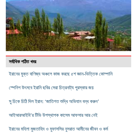
সর্বাধিক পঠিত খবর
ইরানের মুক্ত বাণিজ্য অঞ্চলে কাজ করছে ৫শ জ্ঞান-ভিত্তিক কোম্পানি
স্পেনিশ উৎসবে ইরানি ছবির সেরা চিত্রনাট্য পুরস্কার জয়
সু চিকে চিঠি দিল ইরান: ‘জাতিগত শুদ্ধি অভিযান বন্ধ করুন’
আইআরআইবি’র টিভি উপস্থাপক কাসেম আফসার আর নেই
ইরানের মহিলা মুজতাহিদ ও মুফাসসির নুসরাত আমীনের জীবন ও কর্ম