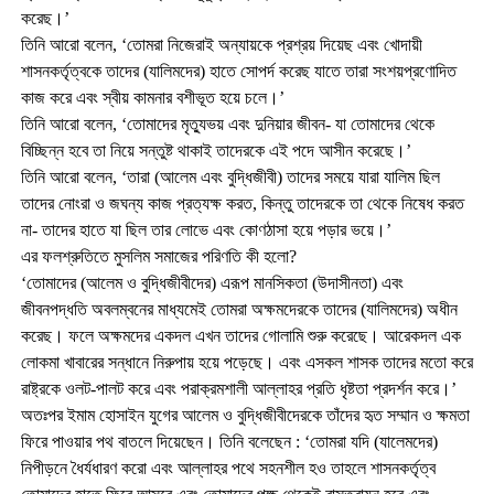
করেছ।’
তিনি আরো বলেন, ‘তোমরা নিজেরাই অন্যায়কে প্রশ্রয় দিয়েছ এবং খোদায়ী
শাসনকর্তৃত্বকে তাদের (যালিমদের) হাতে সোপর্দ করেছ যাতে তারা সংশয়প্রণোদিত
কাজ করে এবং স্বীয় কামনার বশীভূত হয়ে চলে।’
তিনি আরো বলেন, ‘তোমাদের মৃত্যুভয় এবং দুনিয়ার জীবন- যা তোমাদের থেকে
বিচ্ছিন্ন হবে তা নিয়ে সন্তুষ্ট থাকাই তাদেরকে এই পদে আসীন করেছে।’
তিনি আরো বলেন, ‘তারা (আলেম এবং বুদ্ধিজীবী) তাদের সময়ে যারা যালিম ছিল
তাদের নোংরা ও জঘন্য কাজ প্রত্যক্ষ করত, কিন্তু তাদেরকে তা থেকে নিষেধ করত
না- তাদের হাতে যা ছিল তার লোভে এবং কোণঠাসা হয়ে পড়ার ভয়ে।’
এর ফলশ্রুতিতে মুসলিম সমাজের পরিণতি কী হলো?
‘তোমাদের (আলেম ও বুদ্ধিজীবীদের) এরূপ মানসিকতা (উদাসীনতা) এবং
জীবনপদ্ধতি অবলম্বনের মাধ্যমেই তোমরা অক্ষমদেরকে তাদের (যালিমদের) অধীন
করেছ। ফলে অক্ষমদের একদল এখন তাদের গোলামি শুরু করেছে। আরেকদল এক
লোকমা খাবারের সন্ধানে নিরুপায় হয়ে পড়েছে। এবং এসকল শাসক তাদের মতো করে
রাষ্ট্রকে ওলট-পালট করে এবং পরাক্রমশালী আল্লাহর প্রতি ধৃষ্টতা প্রদর্শন করে।’
অতঃপর ইমাম হোসাইন যুগের আলেম ও বুদ্ধিজীবীদেরকে তাঁদের হৃত সম্মান ও ক্ষমতা
ফিরে পাওয়ার পথ বাতলে দিয়েছেন। তিনি বলেছেন : ‘তোমরা যদি (যালেমদের)
নিপীড়নে ধৈর্যধারণ করো এবং আল্লাহর পথে সহনশীল হও তাহলে শাসনকর্তৃত্ব