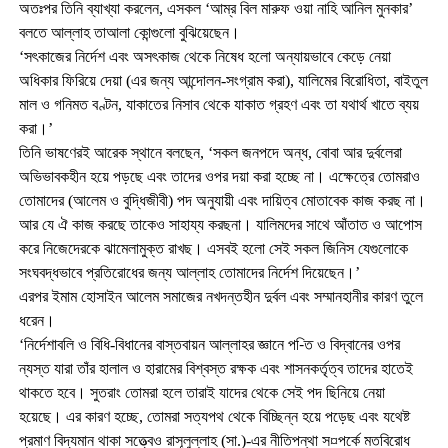
অতঃপর তিনি ব্যাখ্যা করলেন, এসকল ‘আম্র বিল মারুফ ওয়া নাহি আনিল মুনকার’
বলতে আল্লাহ তাআলা কোন্গুলো বুঝিয়েছেন।
‘সৎকাজের নির্দেশ এবং অসৎকাজ থেকে নিষেধ হলো অন্যায়ভাবে কেড়ে নেয়া
অধিকার ফিরিয়ে দেয়া (এর জন্য আন্দোলন-সংগ্রাম করা), যালিমের বিরোধিতা, বাইতুল
মাল ও গনিমত বণ্টন, যাকাতের নিসাব থেকে যাকাত গ্রহণ এবং তা যথার্থ খাতে ব্যয়
করা।’
তিনি ভাষণেরই আরেক স্থানে বলছেন, ‘সকল জনপদে অন্ধ, বোবা আর দুর্বলেরা
অভিভাবকহীন হয়ে পড়ছে এবং তাদের ওপর দয়া করা হচ্ছে না। এক্ষেত্রে তোমরাও
তোমাদের (আলেম ও বুদ্ধিজীবী) পদ অনুযায়ী এবং দায়িত্ব মোতাবেক কাজ করছ না।
আর যে ঐ কাজ করছে তাকেও সাহায্য করছনা। যালিমদের সাথে আঁতাত ও আপোস
করে নিজেদেরকে ঝামেলামুক্ত রাখছ। এসবই হলো সেই সকল জিনিস যেগুলোকে
সংঘবদ্ধভাবে প্রতিরোধের জন্য আল্লাহ তোমাদের নির্দেশ দিয়েছেন।’
এরপর ইমাম হোসাইন আলেম সমাজের নখদন্তহীন দুর্বল এবং সম্মানহানীর কারণ তুলে
ধরেন।
‘নির্দেশাবলি ও বিধি-বিধানের বাস্তবায়ন আল্লাহর জ্ঞানে প-িত ও বিদ্বানের ওপর
ন্যস্ত যারা তাঁর হালাল ও হারামের বিশ্বস্ত রক্ষক এবং শাসনকর্তৃত্ব তাদের হাতেই
থাকতে হবে। সুতরাং তোমরা হলে তারাই যাদের থেকে সেই পদ ছিনিয়ে নেয়া
হয়েছে। এর কারণ হচ্ছে, তোমরা সত্যপথ থেকে বিচ্ছিন্ন হয়ে পড়েছ এবং যথেষ্ট
প্রমাণ বিদ্যমান থাকা সত্ত্বেও রাসূলুল্লাহ (সা.)-এর নীতিপন্থা স¤পর্কে মতবিরোধ