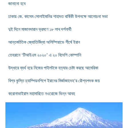
জানানো হবে
ঢাকায় জে. কাসেম সোলাইমানির শাহাদত বার্ষিকী উপলক্ষে আলোচনা সভা
দুই দিনে মাজানদারান ভ্রমণে ১৮ লাখ দর্শনার্থী
আন্তর্জাতিক জ্যোতির্বিদ্যা অলিম্পিয়াডে শীর্ষে ইরান
তেহরানে ‘টিআইএম ২০২০’ এ ২০ বিদেশি কোম্পানি
উদ্ধারে ব্যর্থ হয়ে নিজের পাইলটকে হত্যার চেষ্টা করছে আমেরিকা
বিশ্ব কুস্তি চ্যাম্পিয়নশিপে ইরানের মির্জাজাদেহ’র রৌপ্যপদক জয়
করোনাভাইরাস মহামারিতে নওরোজে ভিন্ন আবহ