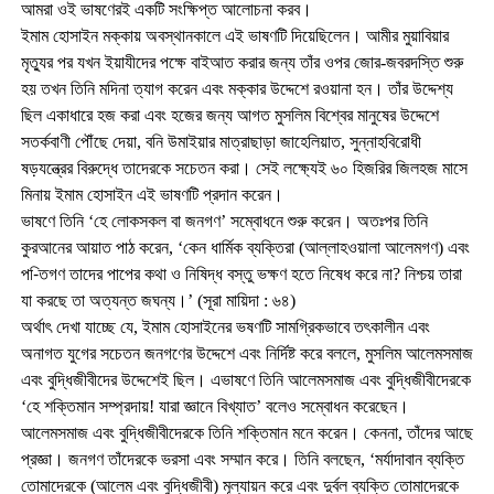
আমরা ওই ভাষণেরই একটি সংক্ষিপ্ত আলোচনা করব।
ইমাম হোসাইন মক্কায় অবস্থানকালে এই ভাষণটি দিয়েছিলেন। আমীর মুয়াবিয়ার
মৃত্যুর পর যখন ইয়াযীদের পক্ষে বাইআত করার জন্য তাঁর ওপর জোর-জবরদস্তি শুরু
হয় তখন তিনি মদিনা ত্যাগ করেন এবং মক্কার উদ্দেশে রওয়ানা হন। তাঁর উদ্দেশ্য
ছিল একাধারে হজ করা এবং হজের জন্য আগত মুসলিম বিশ্বের মানুষের উদ্দেশে
সতর্কবাণী পৌঁছে দেয়া, বনি উমাইয়ার মাত্রাছাড়া জাহেলিয়াত, সুন্নাহবিরোধী
ষড়যন্ত্রের বিরুদ্ধে তাদেরকে সচেতন করা। সেই লক্ষ্যেই ৬০ হিজরির জিলহজ মাসে
মিনায় ইমাম হোসাইন এই ভাষণটি প্রদান করেন।
ভাষণে তিনি ‘হে লোকসকল বা জনগণ’ সম্বোধনে শুরু করেন। অতঃপর তিনি
কুরআনের আয়াত পাঠ করেন, ‘কেন ধার্মিক ব্যক্তিরা (আল্লাহওয়ালা আলেমগণ) এবং
প-িতগণ তাদের পাপের কথা ও নিষিদ্ধ বস্তু ভক্ষণ হতে নিষেধ করে না? নিশ্চয় তারা
যা করছে তা অত্যন্ত জঘন্য।’ (সূরা মায়িদা : ৬৪)
অর্থাৎ দেখা যাচ্ছে যে, ইমাম হোসাইনের ভষণটি সামগ্রিকভাবে তৎকালীন এবং
অনাগত যুগের সচেতন জনগণের উদ্দেশে এবং নির্দিষ্ট করে বললে, মুসলিম আলেমসমাজ
এবং বুদ্ধিজীবীদের উদ্দেশেই ছিল। এভাষণে তিনি আলেমসমাজ এবং বুদ্ধিজীবীদেরকে
‘হে শক্তিমান সম্প্রদায়! যারা জ্ঞানে বিখ্যাত’ বলেও সম্বোধন করেছেন।
আলেমসমাজ এবং বুদ্ধিজীবীদেরকে তিনি শক্তিমান মনে করেন। কেননা, তাঁদের আছে
প্রজ্ঞা। জনগণ তাঁদেরকে ভরসা এবং সম্মান করে। তিনি বলছেন, ‘মর্যাদাবান ব্যক্তি
তোমাদেরকে (আলেম এবং বুদ্ধিজীবী) মূল্যায়ন করে এবং দুর্বল ব্যক্তি তোমাদেরকে