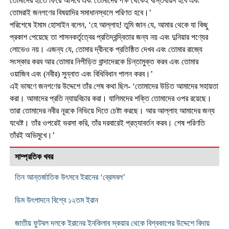
তোমাদের হাতে ফিরে আসবে এবং তোমাদের পক্ষ থেকেই বাস্তবায়ন হবে এবং
তোমরাই জনগণের বিষয়াদির সমাধানস্থলে পরিণত হবে।’
পরিশেষে ইমাম হোসাইন বলেন, ‘হে আল্লাহ! তুমি জান যে, আমার থেকে যা কিছু
প্রকাশ পেয়েছে তা শাসনকর্তৃত্বের প্রতিদ্বন্দ্বিতার জন্য নয় এবং দুনিয়ার পণ্যের
লোভেও নয়। এজন্য যে, তোমার দ্বীনকে প্রতিষ্ঠিত দেখব এবং তোমার রাজ্যে
সংস্কার করব আর তোমার নিপীড়িত বান্দাদেরকে চিন্তামুক্ত করব এবং তোমার
ওয়াজিব এবং (নবীর) সুন্নাত এবং বিধিবিধান পালন করব।’
এই ভাষণে জনগণের উদ্দেশে তাঁর শেষ কথা ছিল- ‘তোমাদের উচিত আমাদের সহায়তা
করা। আমাদের প্রতি ন্যায়বিচার করা। যালিমদের শক্তি তোমাদের ওপর রয়েছে।
তারা তোমাদের নবীর নূরকে নিভিয়ে দিতে চেষ্টা করছে। আর আল্লাহ আমাদের জন্য
যথেষ্ট। তাঁর ওপরেই ভরসা করি, তাঁর দরবারেই প্রত্যাবর্তন করব। শেষ পরিণতি
তাঁরই অভিমুখে।’
সাম্প্রতিক খবর
তিন আন্তর্জাতিক উৎসবে ইরানের ‘ব্রেসবল’
ডিম উৎপাদনে বিশ্বে ১২তম ইরান
জাতীয় ফুটবল দলকে ইরানের ইনকিলাব স্কয়ার থেকে বিশ্বকাপের উদ্দেশে বিদায়