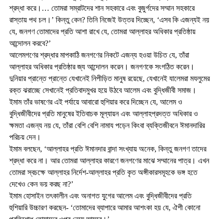
শ্রদ্ধা করে।… তোমরা সম্রাটদের শান সহকারে এবং বুজুর্গদের সম্মান সহকারে
রাস্তায় পথ চল।’ কিন্তু কেন? তিনি নিজেই উত্তর দিচ্ছেন, ‘এসব কি এজন্যই নয়
যে, জনগণ তোমাদের প্রতি আশা রাখে যে, তোমরা আল্লাহর অধিকার প্রতিষ্ঠায়
আন্দোলন করবে?’
আলেমগণের শ্রদ্ধার মাপকাঠি জনগণের নিকটে এজন্য হওয়া উচিত যে, তাঁরা
আল্লাহর অধিকার প্রতিষ্ঠার জ্য আন্দোলন করেন। জনগণকে সংগঠিত করেন।
দুনিয়ার প্রান্তে প্রান্তে যেখানেই নিপীড়িত মানুষ রয়েছে, যেখানেই যালেমরা মযলুমের
রক্ত ঝরাচ্ছে সেখানেই প্রতিবাদমুখর হয়ে উঠবে আলেম এবং বুদ্ধিজীবী সমাজ।
ইমাম তাঁর ভাষণের এই পর্যায়ে আবারো হুশিয়ার করে দিচ্ছেন যে, আলেম ও
বুদ্ধিজীবীদের প্রতি মানুষের ইতিবাচক মূল্যায়ন এবং আল্লাহপ্রদত্ত অধিকার ও
ক্ষমতা এজন্য নয় যে, তাঁরা বেশি বেশি নামায পড়েন কিংবা ব্যক্তিজীবনে ঈমানদারির
পরিচয় দেন।
ইমাম বলছেন, ‘আল্লাহর প্রতি ঈমানদার বান্দা সংখ্যায় অনেক, কিন্তু জনগণ তাদের
শ্রদ্ধা করে না। আর তোমরা আল্লাহর কারণে জনগণের মাঝে সম্মানের পাত্র। এখন
তোমরা স্বচক্ষে আল্লাহর নির্দেশ-আল্লাহর প্রতি কৃত অঙ্গীকারসমূহকে ভঙ্গ হতে
দেখেও কেন ভয় করছ না?’
ইমাম হোসাইন তৎকালীন এবং অনাগত যুগের আলেম এবং বুদ্ধিজীবীদের প্রতি
হুশিয়ারি উচ্চারণ করছেন- ‘তোমাদের ব্যাপারে আমার আশংকা হয় যে, ঐশী কোনো