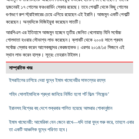
দুজনেরই ১৭ গোলের ফরওয়ার্ডিং স্কোর রয়েছে। তবে পেনাল্টি থেকে কিছু গোলের
গুণাগুণে রুশ স্ট্রাইকারের চেয়ে এগিয়ে রয়েছেন এই ইরানি। আজমুন একটি পেনাল্টি
করেছেন। অন্যদিকে দিজিইয়ুবা করেছেন সাতটি।
আরপিএল এর ইতিহাসে আজমুন হচ্ছেন তৃতীয় জেনিত খেলোয়াড় যিনি সর্বোচ্চ
গোলদাতা হওয়ার সৌভাগ্য লাভ করেছেন। ক্লাবটি থেকে ২০০৪ সালে প্রথম
সর্বোচ্চ স্কোর করেন আলেকজান্দর কেরজহাকভ। এরপর ২০১৪/১৫ সিজনে এই
স্থান লাভ করেন হাল্ক। সূত্র: তেহরান টাইমস।
সাম্প্রতিক খবর
ইসরাইলের চাপিয়ে দেয়া যুদ্ধে ইমাম খামেনেয়ীর সাফল্যের রহস্য
শহিদ সোলাইমানিকে শ্রদ্ধা জানিয়ে নির্মিত হলো শর্ট ফিল্ম ‘লিজেন্ড’
ইরানসহ বিশ্বের বহু দেশে শুক্রবার পালিত হয়েছে আশুরার শোকানুষ্ঠান
ইমাম খামেনেয়ী: আমেরিকা যেন জেনে রাখে—যদি তারা যুদ্ধ শুরু করে, তাহলে এবার
তা একটি আঞ্চলিক যুদ্ধে পরিণত হবে।