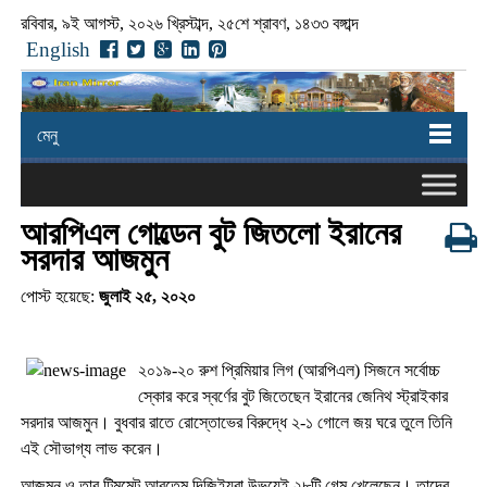
রবিবার, ৯ই আগস্ট, ২০২৬ খ্রিস্টাব্দ, ২৫শে শ্রাবণ, ১৪৩৩ বঙ্গাব্দ
English
মেনু
আরপিএল গোল্ডেন বুট জিতলো ইরানের
সরদার আজমুন
পোস্ট হয়েছে:
জুলাই ২৫, ২০২০
২০১৯-২০ রুশ প্রিমিয়ার লিগ (আরপিএল) সিজনে সর্বোচ্চ
স্কোর করে স্বর্ণের বুট জিতেছেন ইরানের জেনিথ স্ট্রাইকার
সরদার আজমুন। বুধবার রাতে রোস্তোভের বিরুদ্ধে ২-১ গোলে জয় ঘরে তুলে তিনি
এই সৌভাগ্য লাভ করেন।
আজমুন ও তার টিমমেট আরতেম দিজিইয়ুবা উভয়েই ২৮টি গেম খেলেছেন। তাদের