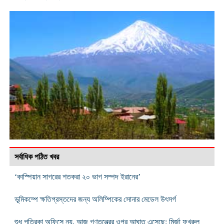
সর্বাধিক পঠিত খবর
‘কাস্পিয়ান সাগরের শতকরা ২০ ভাগ সম্পদ ইরানের’
ভূমিকম্পে ক্ষতিগ্রস্তদের জন্য অলিম্পিকের সোনার মেডেল উৎসর্গ
শুধু পত্রিকা অফিসে নয়, আজ গণতন্ত্রের ওপর আঘাত এসেছে: মির্জা ফখরুল