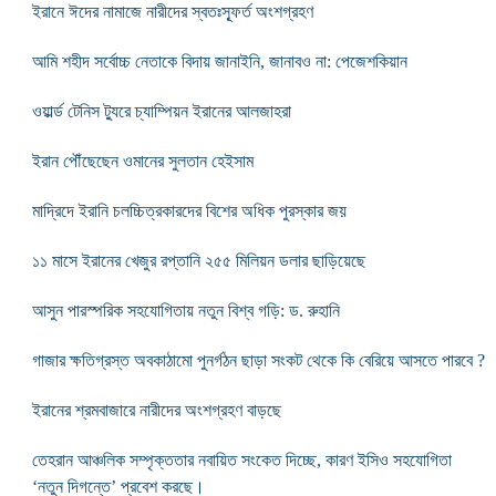
ইরানে ঈদের নামাজে নারীদের স্বতঃস্ফূর্ত অংশগ্রহণ
আমি শহীদ সর্বোচ্চ নেতাকে বিদায় জানাইনি, জানাবও না: পেজেশকিয়ান
ওয়ার্ল্ড টেনিস ট্যুরে চ্যাম্পিয়ন ইরানের আলজাহরা
ইরান পৌঁছেছেন ওমানের সুলতান হেইসাম
মাদ্রিদে ইরানি চলচ্চিত্রকারদের বিশের অধিক পুরস্কার জয়
১১ মাসে ইরানের খেজুর রপ্তানি ২৫৫ মিলিয়ন ডলার ছাড়িয়েছে
আসুন পারস্পরিক সহযোগিতায় নতুন বিশ্ব গড়ি: ড. রুহানি
গাজার ক্ষতিগ্রস্ত অবকাঠামো পুনর্গঠন ছাড়া সংকট থেকে কি বেরিয়ে আসতে পারবে ?
ইরানের শ্রমবাজারে নারীদের অংশগ্রহণ বাড়ছে
তেহরান আঞ্চলিক সম্পৃক্ততার নবায়িত সংকেত দিচ্ছে, কারণ ইসিও সহযোগিতা
‘নতুন দিগন্তে’ প্রবেশ করছে।