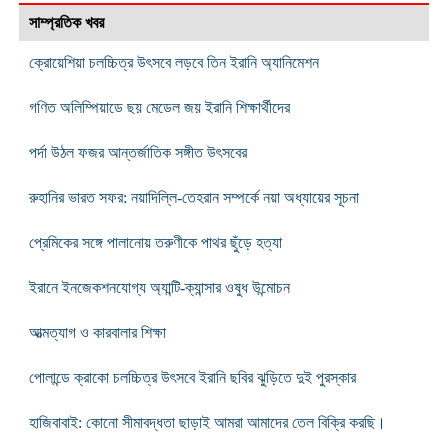
সাম্প্রতিক খবর
ক্রোয়েশিয়া চলচ্চিত্র উৎসবে লড়বে তিন ইরানি অ্যানিমেশন
গণিত অলিম্পিয়াডে ছয় মেডেল জয় ইরানি শিক্ষার্থীদের
পর্দা উঠল ফজর আন্তর্জাতিক সঙ্গীত উৎসবের
রুহানির ভারত সফর: নয়াদিল্লি-তেহরান সম্পর্কে নয়া অধ্যায়ের সূচনা
প্রেমিকের সঙ্গে পালানোয় তরুণীকে পাথর ছুঁড়ে হত্যা
ইরানে ইনজেকশনযোগ্য অ্যান্টি-ক্যান্সার ওষুধ উন্মোচন
আত্মত্যাগ ও কারবালার শিক্ষা
পোলান্ডে ক্রাকো চলচ্চিত্র উৎসবে ইরানি ছবির ঝুড়িতে দুই পুরস্কার
হাজিবাবাই: কোনো সীমাবদ্ধতা ছাড়াই আমরা আমাদের তেল বিক্রি করছি।