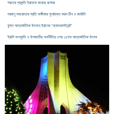
শরতের প্রকৃতি ইরানকে করেছে রূপময়
পরমাণু সমঝোতার প্রতি অঙ্গীকার পুনর্ব্যক্ত করল চীন ও জার্মানি
বুসান আন্তর্জাতিক উৎসবে ইরানের ‘অ্যাডজাস্টমেন্ট’
ইরানি সংস্কৃতি ও উপজাতীয় অর্থনীতির ওপর ১৫তম আন্তর্জাতিক উৎসব