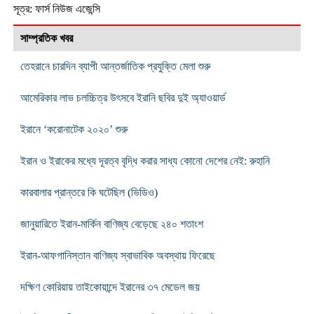
সূত্র: ফার্স নিউজ এজেন্সি
সাম্প্রতিক খবর
তেহরানে চারদিন ব্যাপী আন্তর্জাতিক প্রযুক্তি মেলা শুরু
আমেরিকার লাভ চলচ্চিত্র উৎসবে ইরানি ছবির দুই অ্যাওয়ার্ড
ইরানে ‘করোনাটেক ২০২০’ শুরু
ইরান ও ইরাকের মধ্যে দূরত্ব বৃদ্ধি করার সাধ্য কোনো দেশের নেই: রুহানি
কারবালার প্রান্তরে কি ঘটেছিল (ভিডিও)
জানুয়ারিতে ইরান-মার্কিন বাণিজ্য বেড়েছে ২৪০ শতাংশ
ইরান-আফগানিস্তান বাণিজ্য স্বাভাবিক অবস্থায় ফিরেছে
দক্ষিণ কোরিয়ায় তাইকোয়ান্দে ইরানের ৩৭ মেডেল জয়