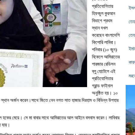
প্রতিযোগিতায়
ইসল
হিফজুল কুরআন
বিভাগে প্রথম
তেহ
স্থান দখল
করেছেন বাংলাদেশি
তেহ
কিশোরি লাবিবা।
ইমা
শনিবার (১০ জুন)
বিকেলে আমিরাতের
কারব
শারজার রেডিসন
ব্লু হোটেলে এই
মরন
প্রতিযোগিতার
গ্রান্ড ফাইনাল
অনুষ্ঠিত হয়। ১০
 স্থান অর্জন করেন।সাথে জিতে নেন নগত সাত হাজার দিরহাম ও বিভিন্ন উপহার
িজুল হকের মেয়ে। সে মা বাবার সাথে আমিরাতের আল আইনে বসবাস করেন। লাবিবার
া যায়।