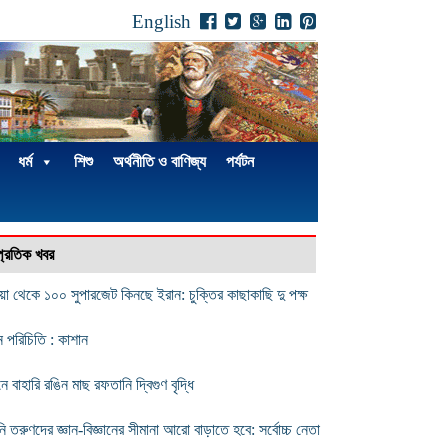
English
ধর্ম
শিশু
অর্থনীতি ও বাণিজ্য
পর্যটন
্প্রতিক খবর
িয়া থেকে ১০০ সুপারজেট কিনছে ইরান: চুক্তির কাছাকাছি দু পক্ষ
ন পরিচিতি : কাশান
ে বাহারি রঙিন মাছ রফতানি দ্বিগুণ বৃদ্ধি
ি তরুণদের জ্ঞান-বিজ্ঞানের সীমানা আরো বাড়াতে হবে: সর্বোচ্চ নেতা