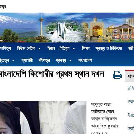
াব্দ
 সাহিত্য
নিউজ লেটার
ইরান - ঐতিহ্য
শিক্ষা
স্বাস্থ্য ও চিকিৎসা
নারী
্তিত্ব
গ্যালারী
বইপত্র
প্রবন্ধ
বাংলাদেশ
াংলাদেশি কিশোরীর প্রথম স্থান দখল
সাম
রাশ
ইরা
সংযুক্ত আরব
আমিরাতে সৈয়দ
ইরান
আহাদ ফাউন্ডেশন
আয়োজিত কুরআন
ইরান
তেলাওয়াত