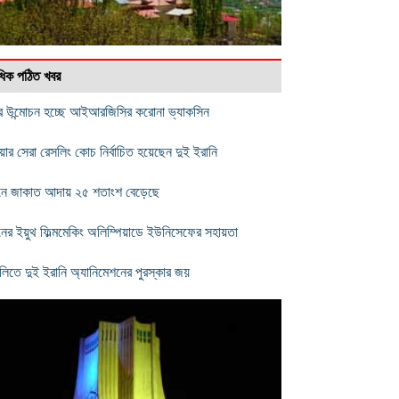
বাধিক পঠিত খবর
র উন্মোচন হচ্ছে আইআরজিসির করোনা ভ্যাকসিন
য়ার সেরা রেসলিং কোচ নির্বাচিত হয়েছেন দুই ইরানি
নে জাকাত আদায় ২৫ শতাংশ বেড়েছে
নের ইয়ুথ ফিল্মমেকিং অলিম্পিয়াডে ইউনিসেফের সহায়তা
লিতে দুই ইরানি অ্যানিমেশনের পুরস্কার জয়