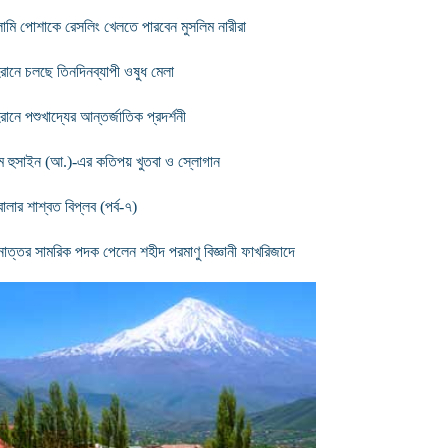
ামি পোশাকে রেসলিং খেলতে পারবেন মুসলিম নারীরা
রানে চলছে তিনদিনব্যাপী ওষুধ মেলা
রানে পশুখাদ্যের আন্তর্জাতিক প্রদর্শনী
ম হুসাইন (আ.)-এর কতিপয় খুতবা ও স্লোগান
ালার শাশ্বত বিপ্লব (পর্ব-৭)
োত্তর সামরিক পদক পেলেন শহীদ পরমাণু বিজ্ঞানী ফাখরিজাদে