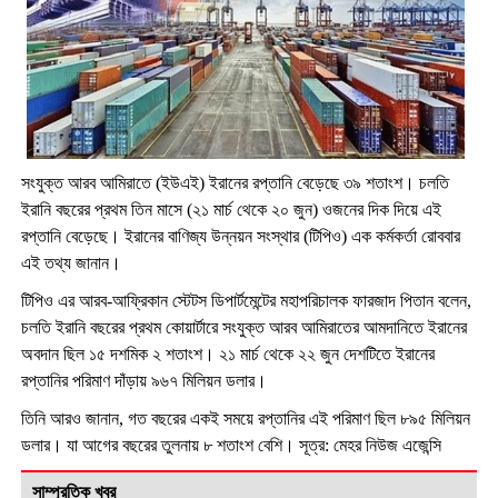
সংযুক্ত আরব আমিরাতে (ইউএই) ইরানের রপ্তানি বেড়েছে ৩৯ শতাংশ। চলতি
ইরানি বছরের প্রথম তিন মাসে (২১ মার্চ থেকে ২০ জুন) ওজনের দিক দিয়ে এই
রপ্তানি বেড়েছে। ইরানের বাণিজ্য উন্নয়ন সংস্থার (টিপিও) এক কর্মকর্তা রোববার
এই তথ্য জানান।
টিপিও এর আরব-আফ্রিকান স্টেটস ডিপার্টমেন্টের মহাপরিচালক ফারজাদ পিতান বলেন,
চলতি ইরানি বছরের প্রথম কোয়ার্টারে সংযুক্ত আরব আমিরাতের আমদানিতে ইরানের
অবদান ছিল ১৫ দশমিক ২ শতাংশ। ২১ মার্চ থেকে ২২ জুন দেশটিতে ইরানের
রপ্তানির পরিমাণ দাঁড়ায় ৯৬৭ মিলিয়ন ডলার।
তিনি আরও জানান, গত বছরের একই সময়ে রপ্তানির এই পরিমাণ ছিল ৮৯৫ মিলিয়ন
ডলার। যা আগের বছরের তুলনায় ৮ শতাংশ বেশি। সূত্র: মেহর নিউজ এজেন্সি
সাম্প্রতিক খবর