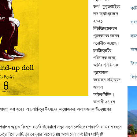
ডল
’
যুক্তরাষ্ট্রের
পর্
লস অ্যাঞ্জেলেসে
২০২১
ভ্যা
নিউফিল্মমেকারস
পুরস্কারের জন্যে
ভ্র
মনোনীত হয়েছে।
আস্
চলচ্চিত্রটির
পরিচালক হচ্ছে
ইসফ
আমির মনিরি এবং
প্রযোজনা
বিপ্
করেছেন সাইয়্যেদ
জামাল
আউডসিমিন।
আগামী ২৪ মে
াম ঘোষণা করা হবে। এ চলচ্চিত্র উৎসবের আয়োজকরা
অলাভজনক উদ্যোগের
।
শনালস অ্যান্ড ফিল্মগোয়ার্সের উদ্যোগে নতুন নতুন চলচ্চিত্র প্রদর্শন ও এর মাধ্যমে
িত্র নিয়ে চলচ্চিত্র বোদ্ধারা আলোচনায় অংশ নেন এবং শিল্প সংশ্লিষ্ট