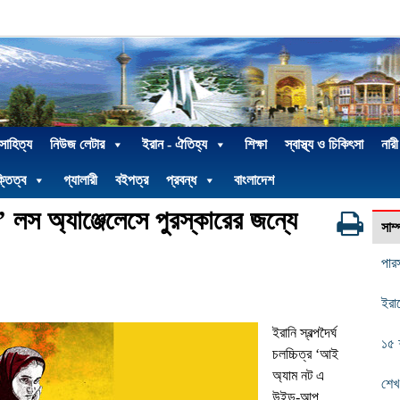
 সাহিত্য
নিউজ লেটার
ইরান - ঐতিহ্য
শিক্ষা
স্বাস্থ্য ও চিকিৎসা
নারী
্তিত্ব
গ্যালারী
বইপত্র
প্রবন্ধ
বাংলাদেশ
স অ্যাঞ্জেলেসে পুরস্কারের জন্যে
সাম
পার
ইরা
ইরানি
স্বল্পদৈর্ঘ
১৫ 
চলচ্চিত্র
‘
আই
অ্যাম নট এ
শেখ
উইন্ড-আপ