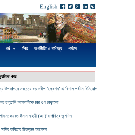
English
ধর্ম
শিশু
অর্থনীতি ও বাণিজ্য
পর্যটন
্প্রতিক খবর
স্য উপসাগরে সবচেয়ে বড় দ্বীপ ‘ক্বেশম’ এ বিশাল পর্যটন বিনিয়োগ
নের রপ্তানি আমদানিকে চার গুণ ছাড়ালো
শাবান: হযরত ইমাম মাহদী (আ.)’র পবিত্র জন্মদিন
 সাদির কবিতার চিরন্তন আবেদন