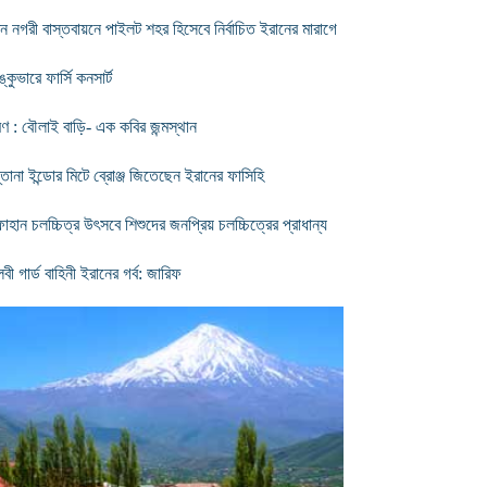
যটন নগরী বাস্তবায়নে পাইলট শহর হিসেবে নির্বাচিত ইরানের মারাগে
ঙ্কুভারে ফার্সি কনসার্ট
মণ : বৌলাই বাড়ি- এক কবির জন্মস্থান
তানা ইন্ডোর মিটে ব্রোঞ্জ জিতেছেন ইরানের ফাসিহি
াহান চলচ্চিত্র উৎসবে শিশুদের জনপ্রিয় চলচ্চিত্রের প্রাধান্য
লবী গার্ড বাহিনী ইরানের গর্ব: জারিফ