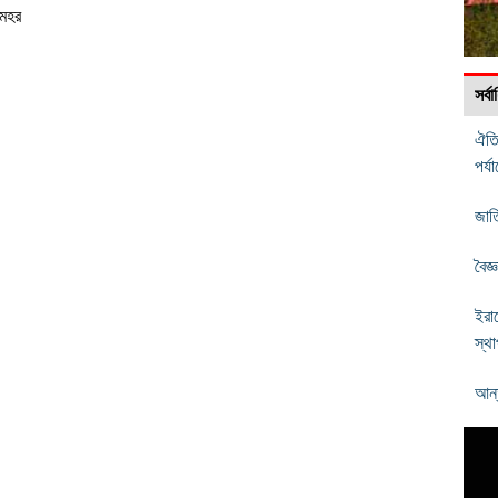
মেহর
সর্
ঐতি
পর্
জাতি
বৈজ
ইরা
স্থ
আন্