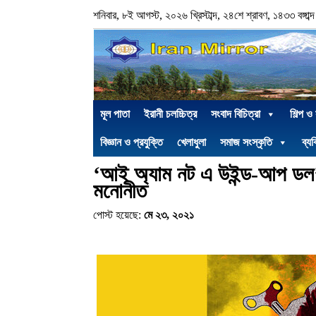
শনিবার, ৮ই আগস্ট, ২০২৬ খ্রিস্টাব্দ, ২৪শে শ্রাবণ, ১৪৩৩ বঙ্গাব্দ
মূল পাতা
ইরানী চলচ্চিত্র
সংবাদ বিচিত্রা
শিল্প ও
বিজ্ঞান ও প্রযুক্তি
খেলাধুলা
সমাজ সংস্কৃতি
ব্যক
‘আই অ্যাম নট এ উইন্ড-আপ ডল’ ল
মনোনীত
পোস্ট হয়েছে:
মে ২৩, ২০২১