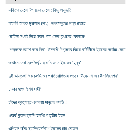
কবিতার দেশে বিপ্লবের দেশে : কিছু অনুভূতি
মহানবী হযরত মুহাম্মাদ (সা.)- জগৎসমূহের জন্য রহমত
রোহিঙ্গা সংকট নিয়ে ইরান-পাক সেনাপ্রধানের ফোনালাপ
‘শত্রুকে হতাশ করে দিন’: ইসলামী বিপ্লবের বিজয় বার্ষিকীতে ইরানের সর্বোচ্চ নেতা
জর্ডানে সেরা স্বল্পদৈর্ঘ্য অ্যানিমেশন ইরানের ‘হাবুব’
দুই আন্তর্জাতিক চলচ্চিত্র প্রতিযোগিতায় লড়বে ‘উয়েভার্স অব ইমাজিনেশন’
ঢাকার মঞ্চে ‘শেখ সাদী’
চাঁদের প্রত্যন্ত এলাকায় মানুষের বসতি !
ওয়ার্ল্ড কুরাশ চ্যাম্পিয়নশিপে তৃতীয় ইরান
এশিয়ান বক্সিং চ্যাম্পিয়নশিপে ইরানের চার মেডেল