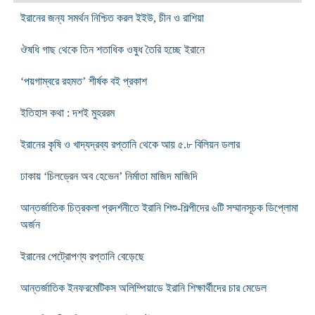
ইরানের জন্য সমর্থন নিশ্চিত করল ইইউ, চীন ও রাশিয়া
ঔষধি গাছ থেকে তিন শতাধিক ওষুধ তৈরি হচ্ছে ইরানে
‘পয়গাম্বরে রহমত’ শীর্ষক বই প্রকাশ
ইতিহাস কথা : দশই মুহররম
ইরানের কৃষি ও খাদ্যদ্রব্য রপ্তানি থেকে আয় ৫.৮ বিলিয়ন ডলার
ঢাকায় ‘চিলড্রেন অব হেভেন’ নির্মাতা মাজিদ মাজিদি
আন্তর্জাতিক চিত্রকলা প্রদর্শনীতে ইরানি শিশু-শিল্পীদের ৬টি সম্মানসূচক ডিপ্লোমা
অর্জন
ইরানের পেট্রোপণ্য রপ্তানি বেড়েছে
আন্তর্জাতিক ইনফরমেটিকস অলিম্পিয়াডে ইরানি শিক্ষার্থীদের চার মেডেল