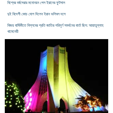
বিশ্বের বর্ষসেরার মনোনয়ন পেল ইরানের ফুটসাল
দুই বিদেশী কোচ যোগ দিলেন ইরান ভলিবল দলে
বিজয় বার্ষিকীতে বিপ্লবের প্রতি জাতির পরিপূর্ণ সমর্থনের বার্তা ছিল: আয়াতুল্লাহ
খামেনেয়ী