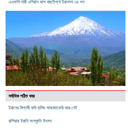
এএফসি নারী এশিয়ান কাপ বাছাইপর্বে ইরানসহ ৩৪ দল
সর্বাধিক পঠিত খবর
ইরানের বিপ্লবী কবি হামিদ সাবজোভেরি আর নেই
রাশিয়ায় ইরানি সংস্কৃতি উৎসব