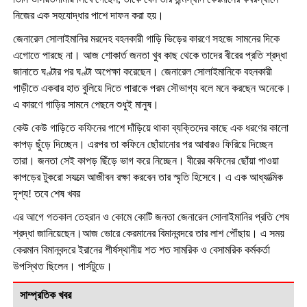
নিজের এক সহযোদ্ধার পাশে দাফন করা হয়।
জেনারেল সোলাইমানির মরদেহ বহনকারী গাড়ি ভিড়ের কারণে সহজে সামনের দিকে
এগোতে পারছে না। আজ শোকার্ত জনতা খুব কাছ থেকে তাদের বীরের প্রতি শ্রদ্ধা
জানাতে ঘণ্টার পর ঘণ্টা অপেক্ষা করেছেন। জেনারেল সোলাইমানিকে বহনকারী
গাড়ীতে একবার হাত বুলিয়ে দিতে পারাকে পরম সৌভাগ্য বলে মনে করছেন অনেকে।
এ কারণে গাড়ির সামনে পেছনে শুধুই মানুষ।
কেউ কেউ গাড়িতে কফিনের পাশে দাঁড়িয়ে থাকা ব্যক্তিদের কাছে এক ধরণের কালো
কাপড় ছুঁড়ে দিচ্ছেন। এরপর তা কফিনে ছোঁয়ানোর পর আবারও ফিরিয়ে দিচ্ছেন
তারা। জনতা সেই কাপড় ছিঁড়ে ভাগ করে নিচ্ছেন। বীরের কফিনের ছোঁয়া পাওয়া
কাপড়ের টুকরো সযত্মে আজীবন রক্ষা করবেন তার স্মৃতি হিসেবে। এ এক আধ্যাত্মিক
দৃশ্য! তবে শেষ খবর
এর আগে গতকাল তেহরান ও কোমে কোটি জনতা জেনারেল সোলাইমানির প্রতি শেষ
শ্রদ্ধা জানিয়েছেন।আজ ভোরে কেরমানের বিমানবন্দরে তার লাশ পৌঁছায়। এ সময়
কেরমান বিমানবন্দরে ইরানের শীর্ষস্থানীয় শত শত সামরিক ও বেসামরিক কর্মকর্তা
উপস্থিত ছিলেন। পার্সটুডে।
সাম্প্রতিক খবর