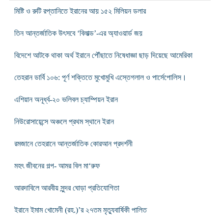
মিষ্টি ও রুটি রপ্তানিতে ইরানের আয় ১৫২ মিলিয়ন ডলার
তিন আন্তর্জাতিক উৎসবে ‘বিলাভ্ড’-এর অ্যাওয়ার্ড জয়
বিদেশে আটকে থাকা অর্থ ইরানে পৌঁছাতে নিষেধাজ্ঞা ছাড় দিয়েছে আমেরিকা
তেহরান ডার্বি ১০৬: পূর্ণ শক্তিতে মুখোমুখি এস্তেগলাল ও পার্সেপোলিস।
এশিয়ান অনূর্ধ্ব-২০ ভলিবল চ্যাম্পিয়ন ইরান
নিউরোসায়েন্সে অঞ্চলে প্রথম স্থানে ইরান
রমজানে তেহরানে আন্তর্জাতিক কোরআন প্রদর্শনী
মহৎ জীবনের গল্প- আমর বিল মা‘রুফ
আরদাবিলে আরবীয় সুন্দর ঘোড়া প্রতিযোগিতা
ইরানে ইমাম খোমেনী (রহ.)’র ২৭তম মৃত্যুবার্ষিকী পালিত