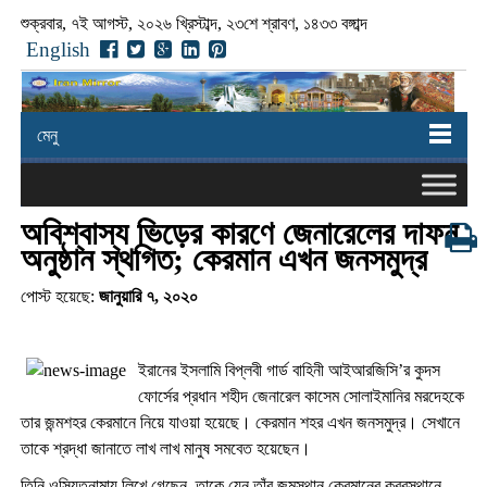
শুক্রবার, ৭ই আগস্ট, ২০২৬ খ্রিস্টাব্দ, ২৩শে শ্রাবণ, ১৪৩৩ বঙ্গাব্দ
English
মেনু
অবিশ্বাস্য ভিড়ের কারণে জেনারেলের দাফন
অনুষ্ঠান স্থগিত; কেরমান এখন জনসমুদ্র
পোস্ট হয়েছে:
জানুয়ারি ৭, ২০২০
ইরানের ইসলামি বিপ্লবী গার্ড বাহিনী আইআরজিসি’র কুদস
ফোর্সের প্রধান শহীদ জেনারেল কাসেম সোলাইমানির মরদেহকে
তার জন্মশহর কেরমানে নিয়ে যাওয়া হয়েছে। কেরমান শহর এখন জনসমুদ্র। সেখানে
তাকে শ্রদ্ধা জানাতে লাখ লাখ মানুষ সমবেত হয়েছেন।
তিনি ওসিয়তনামায় লিখে গেছেন, তাকে যেন তাঁর জন্মস্থান কেরমানের কবরস্থানে